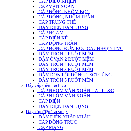
CÁP ĐIỀU KHIỂN
CÁP VẶN XOẮN
CÁP ĐỒNG NHÔM BỌC
CÁP ĐỒNG, NHÔM TRẦN
CÁP TRUNG THẾ
DÂY ĐIỆN DÂN DỤNG
CÁP NGẦM
CÁP ĐIỆN KẾ
CÁP ĐỒNG TRẦN
CÁP ĐỒNG ĐƠN BỌC CÁCH ĐIỆN PVC
DÂY TRÒN 2 RUỘT MỀM
DÂY ÔVAN 2 RUỘT MỀM
DÂY TRÒN 4 RUỘT MỀM
DÂY TRÒN 3 RUỘT MỀM
DÂY ĐƠN LÕI ĐỒNG 1 SỢI CỨNG
DÂY TRÒN 5 RUỘT MỀM
Dây cáp điện Tachico
CÁP NHÔM VẶN XOẮN CADI T&C
CÁP NHÔM VẶN XOẮN
CÁP ĐIỆN
DÂY ĐIỆN DÂN DỤNG
Dây cáp điện Taesung
DÂY ĐIỆN NHẬP KHẨU
CÁP ĐỒNG TRỤC
CÁP MẠNG