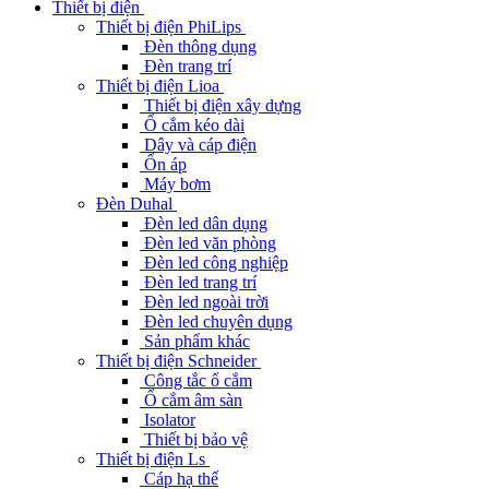
Thiết bị điện
Thiết bị điện PhiLips
Đèn thông dụng
Đèn trang trí
Thiết bị điện Lioa
Thiết bị điện xây dựng
Ổ cắm kéo dài
Dây và cáp điện
Ổn áp
Máy bơm
Đèn Duhal
Đèn led dân dụng
Đèn led văn phòng
Đèn led công nghiệp
Đèn led trang trí
Đèn led ngoài trời
Đèn led chuyên dụng
Sản phẩm khác
Thiết bị điện Schneider
Công tắc ổ cắm
Ổ cắm âm sàn
Isolator
Thiết bị bảo vệ
Thiết bị điện Ls
Cáp hạ thế