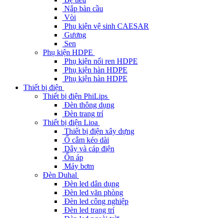
Nắp bàn cầu
Vòi
Phụ kiện vệ sinh CAESAR
Gương
Sen
Phụ kiện HDPE
Phụ kiện nối ren HDPE
Phụ kiện hàn HDPE
Phụ kiện hàn HDPE
Thiết bị điện
Thiết bị điện PhiLips
Đèn thông dụng
Đèn trang trí
Thiết bị điện Lioa
Thiết bị điện xây dựng
Ổ cắm kéo dài
Dây và cáp điện
Ổn áp
Máy bơm
Đèn Duhal
Đèn led dân dụng
Đèn led văn phòng
Đèn led công nghiệp
Đèn led trang trí