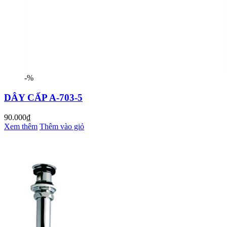
-%
DÂY CẤP A-703-5
90.000₫
Xem thêm
Thêm vào giỏ