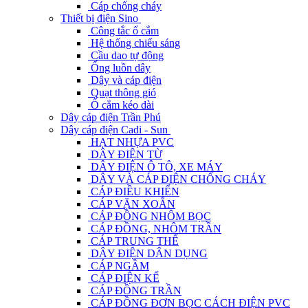
Cáp chống cháy
Thiết bị điện Sino
Công tắc ổ cắm
Hệ thống chiếu sáng
Cầu dao tự động
Ống luồn dây
Dây và cáp điện
Quạt thông gió
Ổ cắm kéo dài
Dây cáp điện Trần Phú
Dây cáp điện Cadi - Sun
HẠT NHỰA PVC
DÂY ĐIỆN TỪ
DÂY ĐIỆN Ô TÔ, XE MÁY
DÂY VÀ CÁP ĐIỆN CHỐNG CHÁY
CÁP ĐIỀU KHIỂN
CÁP VẶN XOẮN
CÁP ĐỒNG NHÔM BỌC
CÁP ĐỒNG, NHÔM TRẦN
CÁP TRUNG THẾ
DÂY ĐIỆN DÂN DỤNG
CÁP NGẦM
CÁP ĐIỆN KẾ
CÁP ĐỒNG TRẦN
CÁP ĐỒNG ĐƠN BỌC CÁCH ĐIỆN PVC