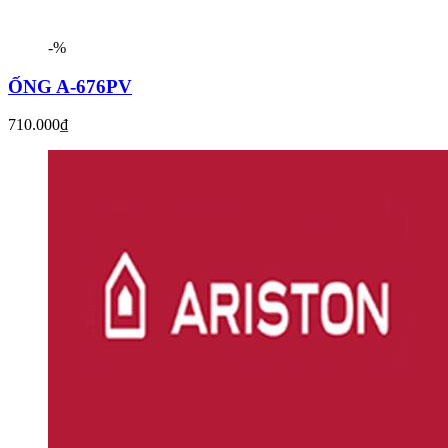
-%
ỐNG A-676PV
710.000₫