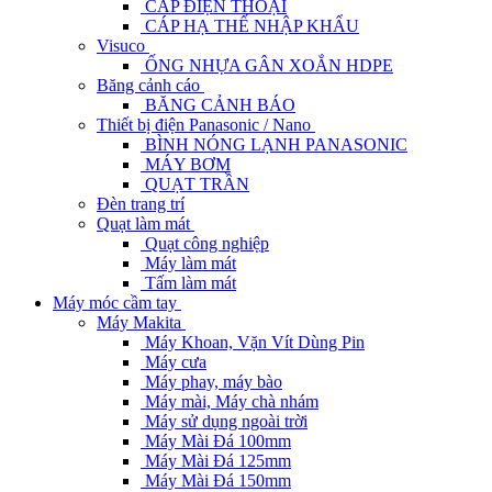
CÁP ĐIỆN THOẠI
CÁP HẠ THẾ NHẬP KHẨU
Visuco
ỐNG NHỰA GÂN XOẮN HDPE
Băng cảnh cáo
BĂNG CẢNH BÁO
Thiết bị điện Panasonic / Nano
BÌNH NÓNG LẠNH PANASONIC
MÁY BƠM
QUẠT TRẦN
Đèn trang trí
Quạt làm mát
Quạt công nghiệp
Máy làm mát
Tấm làm mát
Máy móc cầm tay
Máy Makita
Máy Khoan, Vặn Vít Dùng Pin
Máy cưa
Máy phay, máy bào
Máy mài, Máy chà nhám
Máy sử dụng ngoài trời
Máy Mài Đá 100mm
Máy Mài Đá 125mm
Máy Mài Đá 150mm