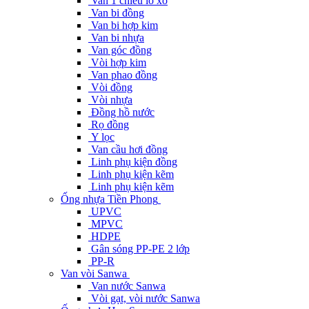
Van 1 chiều lò xo
Van bi đồng
Van bi hợp kim
Van bi nhựa
Van góc đồng
Vòi hợp kim
Van phao đồng
Vòi đồng
Vòi nhựa
Đồng hồ nước
Rọ đồng
Y lọc
Van cầu hơi đồng
Linh phụ kiện đồng
Linh phụ kiện kẽm
Linh phụ kiện kẽm
Ống nhựa Tiền Phong
UPVC
MPVC
HDPE
Gân sóng PP-PE 2 lớp
PP-R
Van vòi Sanwa
Van nước Sanwa
Vòi gạt, vòi nước Sanwa