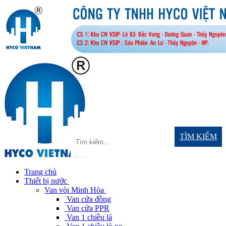
TÌM KIẾM
Trang chủ
Thiết bị nước
Van vòi Minh Hòa
Van cửa đồng
Van cửa PPR
Van 1 chiều lá