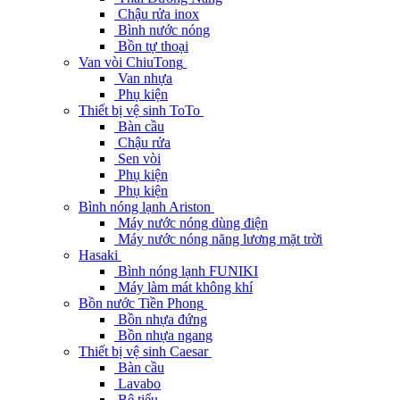
Chậu rửa inox
Bình nước nóng
Bồn tự thoại
Van vòi ChiuTong
Van nhựa
Phụ kiện
Thiết bị vệ sinh ToTo
Bàn cầu
Chậu rửa
Sen vòi
Phụ kiện
Phụ kiện
Bình nóng lạnh Ariston
Máy nước nóng dùng điện
Máy nước nóng năng lương mặt trời
Hasaki
Bình nóng lạnh FUNIKI
Máy làm mát không khí
Bồn nước Tiền Phong
Bồn nhựa đứng
Bồn nhựa ngang
Thiết bị vệ sinh Caesar
Bàn cầu
Lavabo
Bệ tiểu