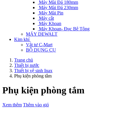
Máy Mài Đá 180mm
Máy Mài Đá 230mm
Máy Mài Pin
Máy cắt
Máy Khoan
Máy Khoan- Đục Bê Tông
MÁY DEWALT
Kim khí
Vật tư C-Mart
BỘ DỤNG CỤ
Trang chủ
Thiết bị nước
Thiết bị vệ sinh Inax
Phụ kiện phòng tắm
Phụ kiện phòng tắm
Xem thêm
Thêm vào giỏ