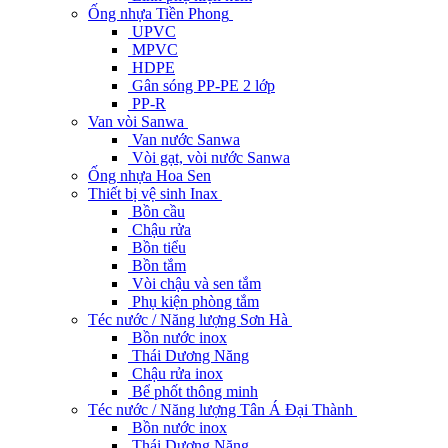
Ống nhựa Tiền Phong
UPVC
MPVC
HDPE
Gân sóng PP-PE 2 lớp
PP-R
Van vòi Sanwa
Van nước Sanwa
Vòi gạt, vòi nước Sanwa
Ống nhựa Hoa Sen
Thiết bị vệ sinh Inax
Bồn cầu
Chậu rửa
Bồn tiểu
Bồn tắm
Vòi chậu và sen tắm
Phụ kiện phòng tắm
Téc nước / Năng lượng Sơn Hà
Bồn nước inox
Thái Dương Năng
Chậu rửa inox
Bể phốt thông minh
Téc nước / Năng lượng Tân Á Đại Thành
Bồn nước inox
Thái Dương Năng