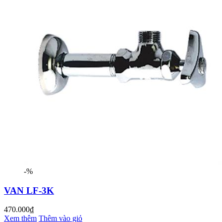
-%
VAN LF-3K
470.000₫
Xem thêm
Thêm vào giỏ