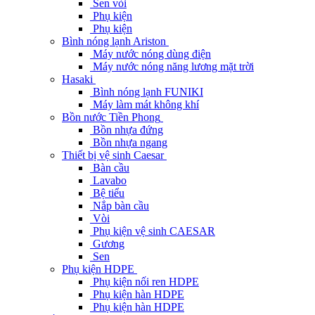
Sen vòi
Phụ kiện
Phụ kiện
Bình nóng lạnh Ariston
Máy nước nóng dùng điện
Máy nước nóng năng lương mặt trời
Hasaki
Bình nóng lạnh FUNIKI
Máy làm mát không khí
Bồn nước Tiền Phong
Bồn nhựa đứng
Bồn nhựa ngang
Thiết bị vệ sinh Caesar
Bàn cầu
Lavabo
Bệ tiểu
Nắp bàn cầu
Vòi
Phụ kiện vệ sinh CAESAR
Gương
Sen
Phụ kiện HDPE
Phụ kiện nối ren HDPE
Phụ kiện hàn HDPE
Phụ kiện hàn HDPE