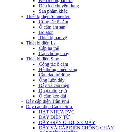
Đèn led ngoài trời
Đèn led chuyên dụng
Sản phẩm khác
Thiết bị điện Schneider
Công tắc ổ cắm
Ổ cắm âm sàn
Isolator
Thiết bị bảo vệ
Thiết bị điện Ls
Cáp hạ thế
Cáp chống cháy
Thiết bị điện Sino
Công tắc ổ cắm
Hệ thống chiếu sáng
Cầu dao tự động
Ống luồn dây
Dây và cáp điện
Quạt thông gió
Ổ cắm kéo dài
Dây cáp điện Trần Phú
Dây cáp điện Cadi - Sun
HẠT NHỰA PVC
DÂY ĐIỆN TỪ
DÂY ĐIỆN Ô TÔ, XE MÁY
DÂY VÀ CÁP ĐIỆN CHỐNG CHÁY