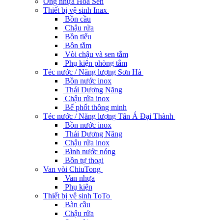
Ống nhựa Hoa Sen
Thiết bị vệ sinh Inax
Bồn cầu
Chậu rửa
Bồn tiểu
Bồn tắm
Vòi chậu và sen tắm
Phụ kiện phòng tắm
Téc nước / Năng lượng Sơn Hà
Bồn nước inox
Thái Dương Năng
Chậu rửa inox
Bể phốt thông minh
Téc nước / Năng lượng Tân Á Đại Thành
Bồn nước inox
Thái Dương Năng
Chậu rửa inox
Bình nước nóng
Bồn tự thoại
Van vòi ChiuTong
Van nhựa
Phụ kiện
Thiết bị vệ sinh ToTo
Bàn cầu
Chậu rửa