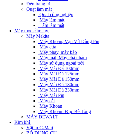
Đèn trang trí
Quạt làm mát
Quạt công nghiệp
Máy làm mát
Tấm làm mát
Máy móc cầm tay
Máy Makita
Máy Khoan, Vặn Vít Dùng Pin
Máy cưa
Máy phay, máy bào
Máy mài, Máy chà nhám
Máy sử dụng ngoài trời
Máy Mài Đá 100mm
Máy Mài Đá 125mm
Máy Mài Đá 150mm
Máy Mài Đá 180mm
Máy Mài Đá 230mm
Máy Mài Pin
Máy cắt
Máy Khoan
Máy Khoan- Đục Bê Tông
MÁY DEWALT
Kim khí
Vật tư C-Mart
BỘ DỤNG CỤ