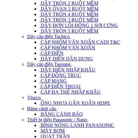
DÂY TRÒN 2 RUỘT MỀM
DÂY ÔVAN 2 RUỘT MỀM
DÂY TRÒN 4 RUỘT MỀM
DÂY TRÒN 3 RUỘT MỀM
DÂY ĐƠN LÕI ĐỒNG 1 SỢI CỨNG
DÂY TRÒN 5 RUỘT MỀM
Dây cáp điện Tachico
CÁP NHÔM VẶN XOẮN CADI T&C
CÁP NHÔM VẶN XOẮN
CÁP ĐIỆN
DÂY ĐIỆN DÂN DỤNG
Dây cáp điện Taesung
DÂY ĐIỆN NHẬP KHẨU
CÁP ĐỒNG TRỤC
CÁP MẠNG
CÁP ĐIỆN THOẠI
CÁP HẠ THẾ NHẬP KHẨU
Visuco
ỐNG NHỰA GÂN XOẮN HDPE
Băng cảnh cáo
BĂNG CẢNH BÁO
Thiết bị điện Panasonic / Nano
BÌNH NÓNG LẠNH PANASONIC
MÁY BƠM
QUẠT TRẦN