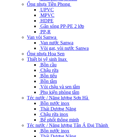
Ống nhựa Tiền Phong
UPVC
MPVC
HDPE
Gân sóng PP-PE 2 lớp
PP-R
Van vòi Sanwa
Van nước Sanwa
Vòi gạt, vòi nước Sanwa
Ống nhựa Hoa Sen
Thiết bị vệ sinh Inax
Bồn cầu
Chậu rửa
Bồn tiểu
Bồn tắm
Vòi chậu và sen tắm
Phụ kiện phòng tắm
Téc nước / Năng lượng Sơn Hà
Bồn nước inox
Thái Dương Năng
Chậu rửa inox
Bể phốt thông minh
Téc nước / Năng lượng Tân Á Đại Thành
Bồn nước inox
Thái Dương Năng