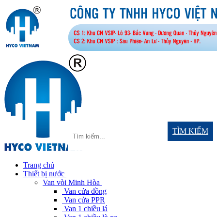
TÌM KIẾM
Trang chủ
Thiết bị nước
Van vòi Minh Hòa
Van cửa đồng
Van cửa PPR
Van 1 chiều lá