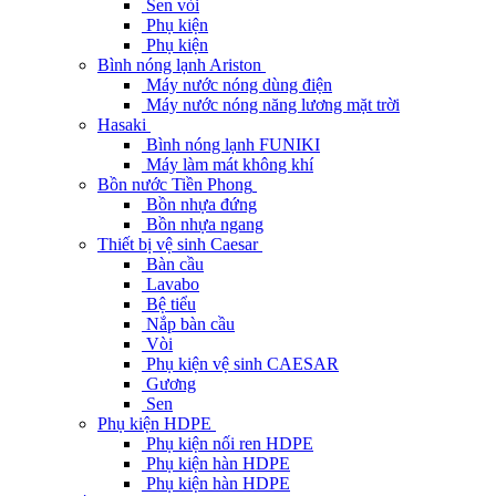
Sen vòi
Phụ kiện
Phụ kiện
Bình nóng lạnh Ariston
Máy nước nóng dùng điện
Máy nước nóng năng lương mặt trời
Hasaki
Bình nóng lạnh FUNIKI
Máy làm mát không khí
Bồn nước Tiền Phong
Bồn nhựa đứng
Bồn nhựa ngang
Thiết bị vệ sinh Caesar
Bàn cầu
Lavabo
Bệ tiểu
Nắp bàn cầu
Vòi
Phụ kiện vệ sinh CAESAR
Gương
Sen
Phụ kiện HDPE
Phụ kiện nối ren HDPE
Phụ kiện hàn HDPE
Phụ kiện hàn HDPE