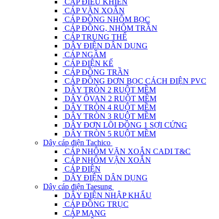
CÁP ĐIỀU KHIỂN
CÁP VẶN XOẮN
CÁP ĐỒNG NHÔM BỌC
CÁP ĐỒNG, NHÔM TRẦN
CÁP TRUNG THẾ
DÂY ĐIỆN DÂN DỤNG
CÁP NGẦM
CÁP ĐIỆN KẾ
CÁP ĐỒNG TRẦN
CÁP ĐỒNG ĐƠN BỌC CÁCH ĐIỆN PVC
DÂY TRÒN 2 RUỘT MỀM
DÂY ÔVAN 2 RUỘT MỀM
DÂY TRÒN 4 RUỘT MỀM
DÂY TRÒN 3 RUỘT MỀM
DÂY ĐƠN LÕI ĐỒNG 1 SỢI CỨNG
DÂY TRÒN 5 RUỘT MỀM
Dây cáp điện Tachico
CÁP NHÔM VẶN XOẮN CADI T&C
CÁP NHÔM VẶN XOẮN
CÁP ĐIỆN
DÂY ĐIỆN DÂN DỤNG
Dây cáp điện Taesung
DÂY ĐIỆN NHẬP KHẨU
CÁP ĐỒNG TRỤC
CÁP MẠNG