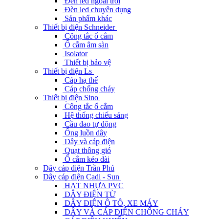
Đèn led ngoài trời
Đèn led chuyên dụng
Sản phẩm khác
Thiết bị điện Schneider
Công tắc ổ cắm
Ổ cắm âm sàn
Isolator
Thiết bị bảo vệ
Thiết bị điện Ls
Cáp hạ thế
Cáp chống cháy
Thiết bị điện Sino
Công tắc ổ cắm
Hệ thống chiếu sáng
Cầu dao tự động
Ống luồn dây
Dây và cáp điện
Quạt thông gió
Ổ cắm kéo dài
Dây cáp điện Trần Phú
Dây cáp điện Cadi - Sun
HẠT NHỰA PVC
DÂY ĐIỆN TỪ
DÂY ĐIỆN Ô TÔ, XE MÁY
DÂY VÀ CÁP ĐIỆN CHỐNG CHÁY