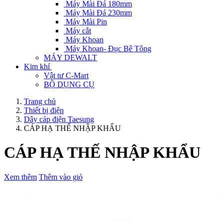
Máy Mài Đá 180mm
Máy Mài Đá 230mm
Máy Mài Pin
Máy cắt
Máy Khoan
Máy Khoan- Đục Bê Tông
MÁY DEWALT
Kim khí
Vật tư C-Mart
BỘ DỤNG CỤ
Trang chủ
Thiết bị điện
Dây cáp điện Taesung
CÁP HẠ THẾ NHẬP KHẨU
CÁP HẠ THẾ NHẬP KHẨU
Xem thêm
Thêm vào giỏ