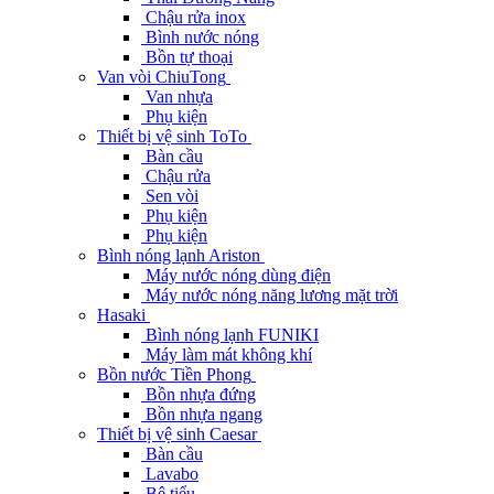
Chậu rửa inox
Bình nước nóng
Bồn tự thoại
Van vòi ChiuTong
Van nhựa
Phụ kiện
Thiết bị vệ sinh ToTo
Bàn cầu
Chậu rửa
Sen vòi
Phụ kiện
Phụ kiện
Bình nóng lạnh Ariston
Máy nước nóng dùng điện
Máy nước nóng năng lương mặt trời
Hasaki
Bình nóng lạnh FUNIKI
Máy làm mát không khí
Bồn nước Tiền Phong
Bồn nhựa đứng
Bồn nhựa ngang
Thiết bị vệ sinh Caesar
Bàn cầu
Lavabo
Bệ tiểu