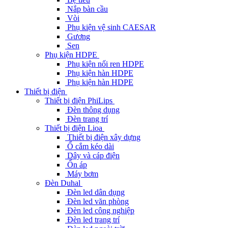
Nắp bàn cầu
Vòi
Phụ kiện vệ sinh CAESAR
Gương
Sen
Phụ kiện HDPE
Phụ kiện nối ren HDPE
Phụ kiện hàn HDPE
Phụ kiện hàn HDPE
Thiết bị điện
Thiết bị điện PhiLips
Đèn thông dụng
Đèn trang trí
Thiết bị điện Lioa
Thiết bị điện xây dựng
Ổ cắm kéo dài
Dây và cáp điện
Ổn áp
Máy bơm
Đèn Duhal
Đèn led dân dụng
Đèn led văn phòng
Đèn led công nghiệp
Đèn led trang trí