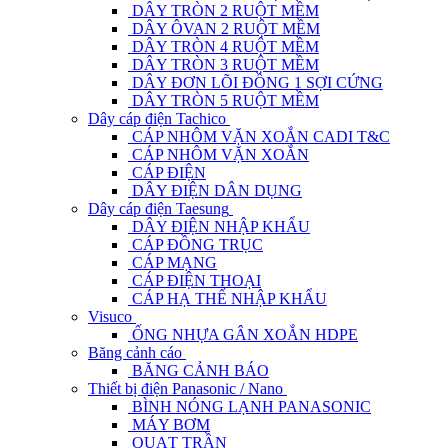
DÂY TRÒN 2 RUỘT MỀM
DÂY ÔVAN 2 RUỘT MỀM
DÂY TRÒN 4 RUỘT MỀM
DÂY TRÒN 3 RUỘT MỀM
DÂY ĐƠN LÕI ĐỒNG 1 SỢI CỨNG
DÂY TRÒN 5 RUỘT MỀM
Dây cáp điện Tachico
CÁP NHÔM VẶN XOẮN CADI T&C
CÁP NHÔM VẶN XOẮN
CÁP ĐIỆN
DÂY ĐIỆN DÂN DỤNG
Dây cáp điện Taesung
DÂY ĐIỆN NHẬP KHẨU
CÁP ĐỒNG TRỤC
CÁP MẠNG
CÁP ĐIỆN THOẠI
CÁP HẠ THẾ NHẬP KHẨU
Visuco
ỐNG NHỰA GÂN XOẮN HDPE
Băng cảnh cáo
BĂNG CẢNH BÁO
Thiết bị điện Panasonic / Nano
BÌNH NÓNG LẠNH PANASONIC
MÁY BƠM
QUẠT TRẦN