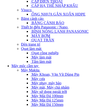
CÁP ĐIỆN THOẠI
CÁP HẠ THẾ NHẬP KHẨU
Visuco
ỐNG NHỰA GÂN XOẮN HDPE
Băng cảnh cáo
BĂNG CẢNH BÁO
Thiết bị điện Panasonic / Nano
BÌNH NÓNG LẠNH PANASONIC
MÁY BƠM
QUẠT TRẦN
Đèn trang trí
Quạt làm mát
Quạt công nghiệp
Máy làm mát
Tấm làm mát
Máy móc cầm tay
Máy Makita
Máy Khoan, Vặn Vít Dùng Pin
Máy cưa
Máy phay, máy bào
Máy mài, Máy chà nhám
Máy sử dụng ngoài trời
Máy Mài Đá 100mm
Máy Mài Đá 125mm
Máy Mài Đá 150mm