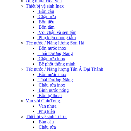
Ống nhựa Hoa Sen
Thiết bị vệ sinh Inax
Bồn cầu
Chậu rửa
Bồn tiểu
Bồn tắm
Vòi chậu và sen tắm
Phụ kiện phòng tắm
Téc nước / Năng lượng Sơn Hà
Bồn nước inox
Thái Dương Năng
Chậu rửa inox
Bể phốt thông minh
Téc nước / Năng lượng Tân Á Đại Thành
Bồn nước inox
Thái Dương Năng
Chậu rửa inox
Bình nước nóng
Bồn tự thoại
Van vòi ChiuTong
Van nhựa
Phụ kiện
Thiết bị vệ sinh ToTo
Bàn cầu
Chậu rửa