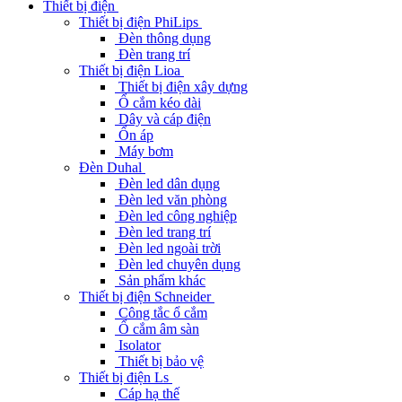
Thiết bị điện
Thiết bị điện PhiLips
Đèn thông dụng
Đèn trang trí
Thiết bị điện Lioa
Thiết bị điện xây dựng
Ổ cắm kéo dài
Dây và cáp điện
Ổn áp
Máy bơm
Đèn Duhal
Đèn led dân dụng
Đèn led văn phòng
Đèn led công nghiệp
Đèn led trang trí
Đèn led ngoài trời
Đèn led chuyên dụng
Sản phẩm khác
Thiết bị điện Schneider
Công tắc ổ cắm
Ổ cắm âm sàn
Isolator
Thiết bị bảo vệ
Thiết bị điện Ls
Cáp hạ thế