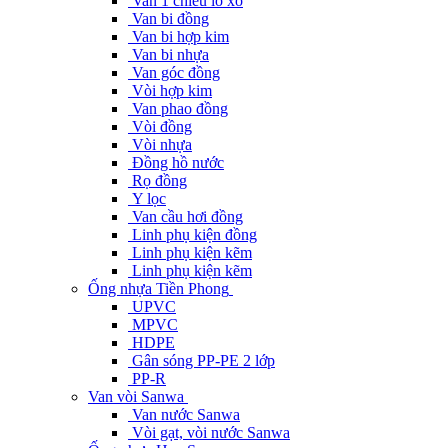
Van 1 chiều lò xo
Van bi đồng
Van bi hợp kim
Van bi nhựa
Van góc đồng
Vòi hợp kim
Van phao đồng
Vòi đồng
Vòi nhựa
Đồng hồ nước
Rọ đồng
Y lọc
Van cầu hơi đồng
Linh phụ kiện đồng
Linh phụ kiện kẽm
Linh phụ kiện kẽm
Ống nhựa Tiền Phong
UPVC
MPVC
HDPE
Gân sóng PP-PE 2 lớp
PP-R
Van vòi Sanwa
Van nước Sanwa
Vòi gạt, vòi nước Sanwa