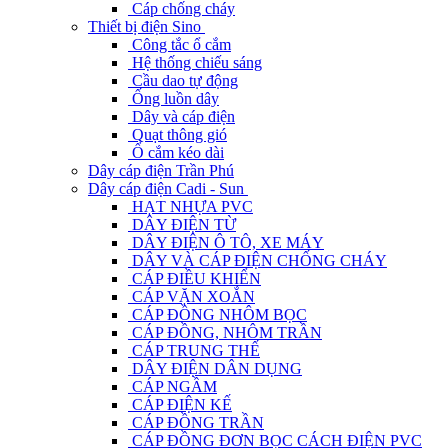
Cáp chống cháy
Thiết bị điện Sino
Công tắc ổ cắm
Hệ thống chiếu sáng
Cầu dao tự động
Ống luồn dây
Dây và cáp điện
Quạt thông gió
Ổ cắm kéo dài
Dây cáp điện Trần Phú
Dây cáp điện Cadi - Sun
HẠT NHỰA PVC
DÂY ĐIỆN TỪ
DÂY ĐIỆN Ô TÔ, XE MÁY
DÂY VÀ CÁP ĐIỆN CHỐNG CHÁY
CÁP ĐIỀU KHIỂN
CÁP VẶN XOẮN
CÁP ĐỒNG NHÔM BỌC
CÁP ĐỒNG, NHÔM TRẦN
CÁP TRUNG THẾ
DÂY ĐIỆN DÂN DỤNG
CÁP NGẦM
CÁP ĐIỆN KẾ
CÁP ĐỒNG TRẦN
CÁP ĐỒNG ĐƠN BỌC CÁCH ĐIỆN PVC