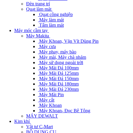
Đèn trang trí
Quạt làm mát
Quạt công nghiệp
Máy làm mát
Tấm làm mát
Máy móc cầm tay
Máy Makita
Máy Khoan, Vặn Vít Dùng Pin
Máy cưa
Máy phay, máy bào
Máy mài, Máy chà nhám
Máy sử dụng ngoài trời
Máy Mài Đá 100mm
Máy Mài Đá 125mm
Máy Mài Đá 150mm
Máy Mài Đá 180mm
Máy Mài Đá 230mm
Máy Mài Pin
Máy cắt
Máy Khoan
Máy Khoan- Đục Bê Tông
MÁY DEWALT
Kim khí
Vật tư C-Mart
BỘ DỤNG CỤ