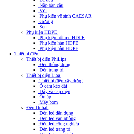
Nắp bàn cầu
Vòi
Phụ kiện vệ sinh CAESAR
Gương
Sen
Phụ kiện HDPE
Phụ kiện nối ren HDPE
Phụ kiện hàn HDPE
Phụ kiện hàn HDPE
Thiết bị điện
Thiết bị điện PhiLips
Đèn thông dụng
Đèn trang trí
Thiết bị điện Lioa
Thiết bị điện xây dựng
Ổ cắm kéo dài
Dây và cáp điện
Ổn áp
Máy bơm
Đèn Duhal
Đèn led dân dụng
Đèn led văn phòng
Đèn led công nghiệp
Đèn led trang trí