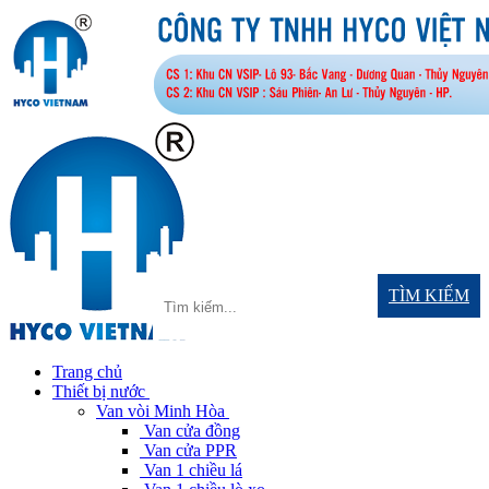
TÌM KIẾM
Trang chủ
Thiết bị nước
Van vòi Minh Hòa
Van cửa đồng
Van cửa PPR
Van 1 chiều lá