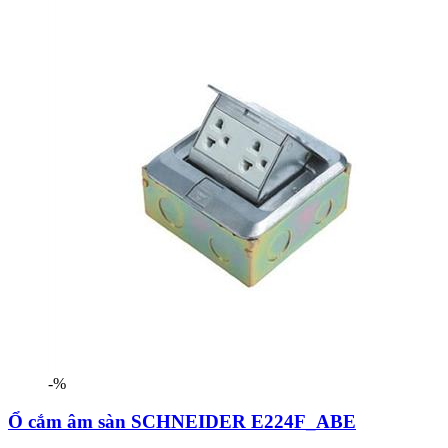
-%
Ổ cắm âm sàn SCHNEIDER E224F_ABE