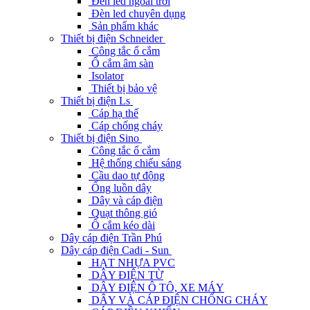
Đèn led ngoài trời
Đèn led chuyên dụng
Sản phẩm khác
Thiết bị điện Schneider
Công tắc ổ cắm
Ổ cắm âm sàn
Isolator
Thiết bị bảo vệ
Thiết bị điện Ls
Cáp hạ thế
Cáp chống cháy
Thiết bị điện Sino
Công tắc ổ cắm
Hệ thống chiếu sáng
Cầu dao tự động
Ống luồn dây
Dây và cáp điện
Quạt thông gió
Ổ cắm kéo dài
Dây cáp điện Trần Phú
Dây cáp điện Cadi - Sun
HẠT NHỰA PVC
DÂY ĐIỆN TỪ
DÂY ĐIỆN Ô TÔ, XE MÁY
DÂY VÀ CÁP ĐIỆN CHỐNG CHÁY