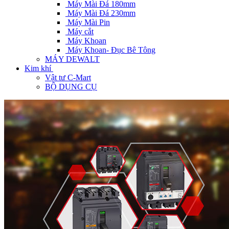
Máy Mài Đá 180mm
Máy Mài Đá 230mm
Máy Mài Pin
Máy cắt
Máy Khoan
Máy Khoan- Đục Bê Tông
MÁY DEWALT
Kim khí
Vật tư C-Mart
BỘ DỤNG CỤ