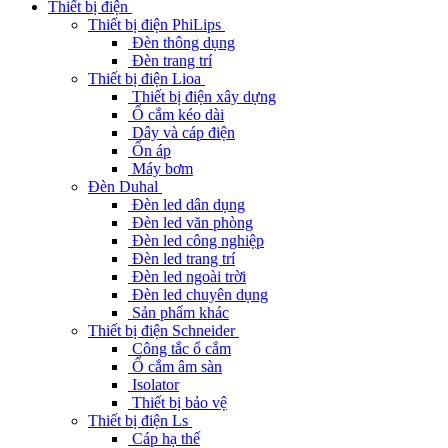
Thiết bị điện
Thiết bị điện PhiLips
Đèn thông dụng
Đèn trang trí
Thiết bị điện Lioa
Thiết bị điện xây dựng
Ổ cắm kéo dài
Dây và cáp điện
Ổn áp
Máy bơm
Đèn Duhal
Đèn led dân dụng
Đèn led văn phòng
Đèn led công nghiệp
Đèn led trang trí
Đèn led ngoài trời
Đèn led chuyên dụng
Sản phẩm khác
Thiết bị điện Schneider
Công tắc ổ cắm
Ổ cắm âm sàn
Isolator
Thiết bị bảo vệ
Thiết bị điện Ls
Cáp hạ thế