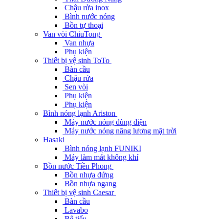
Chậu rửa inox
Bình nước nóng
Bồn tự thoại
Van vòi ChiuTong
Van nhựa
Phụ kiện
Thiết bị vệ sinh ToTo
Bàn cầu
Chậu rửa
Sen vòi
Phụ kiện
Phụ kiện
Bình nóng lạnh Ariston
Máy nước nóng dùng điện
Máy nước nóng năng lương mặt trời
Hasaki
Bình nóng lạnh FUNIKI
Máy làm mát không khí
Bồn nước Tiền Phong
Bồn nhựa đứng
Bồn nhựa ngang
Thiết bị vệ sinh Caesar
Bàn cầu
Lavabo
Bệ tiểu