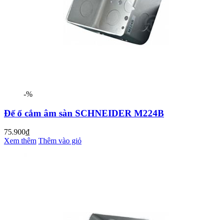
-%
Đế ổ cắm âm sàn SCHNEIDER M224B
75.900₫
Xem thêm
Thêm vào giỏ