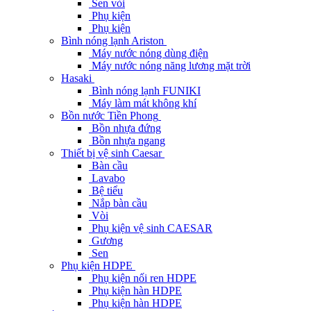
Sen vòi
Phụ kiện
Phụ kiện
Bình nóng lạnh Ariston
Máy nước nóng dùng điện
Máy nước nóng năng lương mặt trời
Hasaki
Bình nóng lạnh FUNIKI
Máy làm mát không khí
Bồn nước Tiền Phong
Bồn nhựa đứng
Bồn nhựa ngang
Thiết bị vệ sinh Caesar
Bàn cầu
Lavabo
Bệ tiểu
Nắp bàn cầu
Vòi
Phụ kiện vệ sinh CAESAR
Gương
Sen
Phụ kiện HDPE
Phụ kiện nối ren HDPE
Phụ kiện hàn HDPE
Phụ kiện hàn HDPE