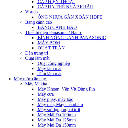
CÁP ĐIỆN THOẠI
CÁP HẠ THẾ NHẬP KHẨU
Visuco
ỐNG NHỰA GÂN XOẮN HDPE
Băng cảnh cáo
BĂNG CẢNH BÁO
Thiết bị điện Panasonic / Nano
BÌNH NÓNG LẠNH PANASONIC
MÁY BƠM
QUẠT TRẦN
Đèn trang trí
Quạt làm mát
Quạt công nghiệp
Máy làm mát
Tấm làm mát
Máy móc cầm tay
Máy Makita
Máy Khoan, Vặn Vít Dùng Pin
Máy cưa
Máy phay, máy bào
Máy mài, Máy chà nhám
Máy sử dụng ngoài trời
Máy Mài Đá 100mm
Máy Mài Đá 125mm
Máy Mài Đá 150mm