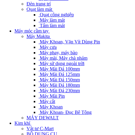
Đèn trang trí
Quạt làm mát
Quạt công nghiệp
Máy làm mát
Tấm làm mát
Máy móc cầm tay
Máy Makita
Máy Khoan, Vặn Vít Dùng Pin
Máy cưa
Máy phay, máy bào
Máy mài, Máy chà nhám
Máy sử dụng ngoài trời
Máy Mài Đá 100mm
Máy Mài Đá 125mm
Máy Mài Đá 150mm
Máy Mài Đá 180mm
Máy Mài Đá 230mm
Máy Mài Pin
Máy cắt
Máy Khoan
Máy Khoan- Đục Bê Tông
MÁY DEWALT
Kim khí
Vật tư C-Mart
BỘ DỤNG CỤ