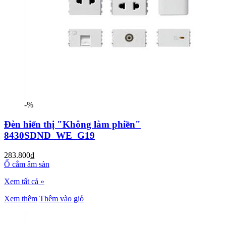
-%
Đèn hiển thị "Không làm phiền"
8430SDND_WE_G19
283.800₫
Ổ cắm âm sàn
Xem tất cả »
Xem thêm
Thêm vào giỏ