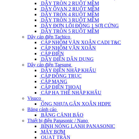
DÂY TRÒN 2 RUỘT MỀM
DÂY ÔVAN 2 RUỘT MỀM
DÂY TRÒN 4 RUỘT MỀM
DÂY TRÒN 3 RUỘT MỀM
DÂY ĐƠN LÕI ĐỒNG 1 SỢI CỨNG
DÂY TRÒN 5 RUỘT MỀM
Dây cáp điện Tachico
CÁP NHÔM VẶN XOẮN CADI T&C
CÁP NHÔM VẶN XOẮN
CÁP ĐIỆN
DÂY ĐIỆN DÂN DỤNG
Dây cáp điện Taesung
DÂY ĐIỆN NHẬP KHẨU
CÁP ĐỒNG TRỤC
CÁP MẠNG
CÁP ĐIỆN THOẠI
CÁP HẠ THẾ NHẬP KHẨU
Visuco
ỐNG NHỰA GÂN XOẮN HDPE
Băng cảnh cáo
BĂNG CẢNH BÁO
Thiết bị điện Panasonic / Nano
BÌNH NÓNG LẠNH PANASONIC
MÁY BƠM
QUẠT TRẦN