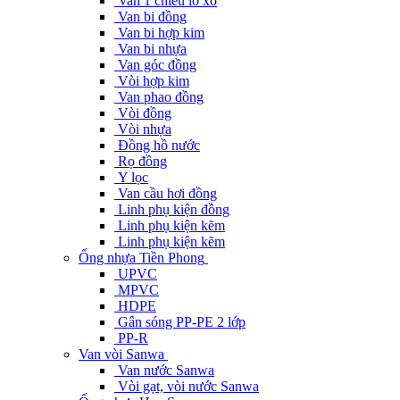
Van 1 chiều lò xo
Van bi đồng
Van bi hợp kim
Van bi nhựa
Van góc đồng
Vòi hợp kim
Van phao đồng
Vòi đồng
Vòi nhựa
Đồng hồ nước
Rọ đồng
Y lọc
Van cầu hơi đồng
Linh phụ kiện đồng
Linh phụ kiện kẽm
Linh phụ kiện kẽm
Ống nhựa Tiền Phong
UPVC
MPVC
HDPE
Gân sóng PP-PE 2 lớp
PP-R
Van vòi Sanwa
Van nước Sanwa
Vòi gạt, vòi nước Sanwa