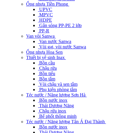
Ống nhựa Tiền Phong
UPVC
MPVC
HDPE
Gân sóng PP-PE 2 lớp
PP-R
Van vòi Sanwa
Van nước Sanwa
Vòi gạt, vòi nước Sanwa
Ống nhựa Hoa Sen
Thiết bị vệ sinh Inax
Bồn cầu
Chậu rửa
Bồn tiểu
Bồn tắm
Vòi chậu và sen tắm
Phụ kiện phòng tắm
Téc nước / Năng lượng Sơn Hà
Bồn nước inox
Thái Dương Năng
Chậu rửa inox
Bể phốt thông minh
Téc nước / Năng lượng Tân Á Đại Thành
Bồn nước inox
Thái Dương Năng