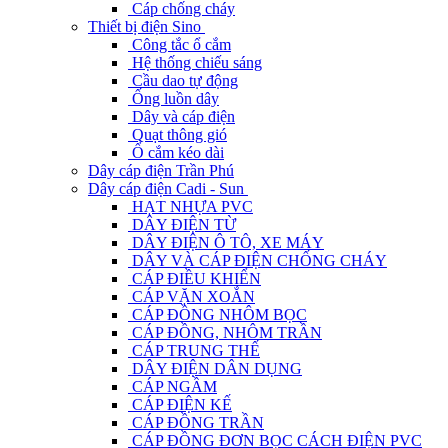
Cáp chống cháy
Thiết bị điện Sino
Công tắc ổ cắm
Hệ thống chiếu sáng
Cầu dao tự động
Ống luồn dây
Dây và cáp điện
Quạt thông gió
Ổ cắm kéo dài
Dây cáp điện Trần Phú
Dây cáp điện Cadi - Sun
HẠT NHỰA PVC
DÂY ĐIỆN TỪ
DÂY ĐIỆN Ô TÔ, XE MÁY
DÂY VÀ CÁP ĐIỆN CHỐNG CHÁY
CÁP ĐIỀU KHIỂN
CÁP VẶN XOẮN
CÁP ĐỒNG NHÔM BỌC
CÁP ĐỒNG, NHÔM TRẦN
CÁP TRUNG THẾ
DÂY ĐIỆN DÂN DỤNG
CÁP NGẦM
CÁP ĐIỆN KẾ
CÁP ĐỒNG TRẦN
CÁP ĐỒNG ĐƠN BỌC CÁCH ĐIỆN PVC