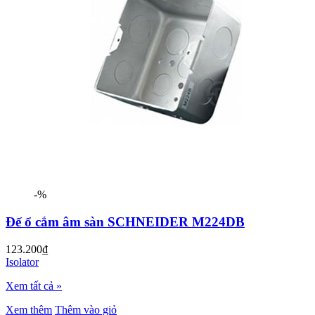
-%
Đế ổ cắm âm sàn SCHNEIDER M224DB
123.200₫
Isolator
Xem tất cả »
Xem thêm
Thêm vào giỏ