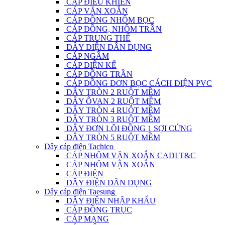
CÁP ĐIỀU KHIỂN
CÁP VẶN XOẮN
CÁP ĐỒNG NHÔM BỌC
CÁP ĐỒNG, NHÔM TRẦN
CÁP TRUNG THẾ
DÂY ĐIỆN DÂN DỤNG
CÁP NGẦM
CÁP ĐIỆN KẾ
CÁP ĐỒNG TRẦN
CÁP ĐỒNG ĐƠN BỌC CÁCH ĐIỆN PVC
DÂY TRÒN 2 RUỘT MỀM
DÂY ÔVAN 2 RUỘT MỀM
DÂY TRÒN 4 RUỘT MỀM
DÂY TRÒN 3 RUỘT MỀM
DÂY ĐƠN LÕI ĐỒNG 1 SỢI CỨNG
DÂY TRÒN 5 RUỘT MỀM
Dây cáp điện Tachico
CÁP NHÔM VẶN XOẮN CADI T&C
CÁP NHÔM VẶN XOẮN
CÁP ĐIỆN
DÂY ĐIỆN DÂN DỤNG
Dây cáp điện Taesung
DÂY ĐIỆN NHẬP KHẨU
CÁP ĐỒNG TRỤC
CÁP MẠNG