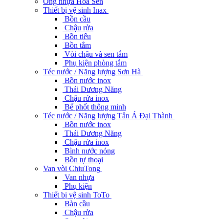
Ống nhựa Hoa Sen
Thiết bị vệ sinh Inax
Bồn cầu
Chậu rửa
Bồn tiểu
Bồn tắm
Vòi chậu và sen tắm
Phụ kiện phòng tắm
Téc nước / Năng lượng Sơn Hà
Bồn nước inox
Thái Dương Năng
Chậu rửa inox
Bể phốt thông minh
Téc nước / Năng lượng Tân Á Đại Thành
Bồn nước inox
Thái Dương Năng
Chậu rửa inox
Bình nước nóng
Bồn tự thoại
Van vòi ChiuTong
Van nhựa
Phụ kiện
Thiết bị vệ sinh ToTo
Bàn cầu
Chậu rửa