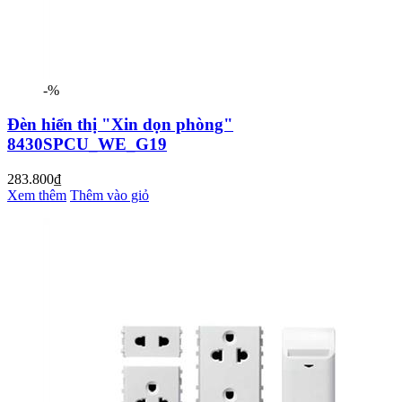
-%
Đèn hiển thị "Xin dọn phòng"
8430SPCU_WE_G19
283.800₫
Xem thêm
Thêm vào giỏ