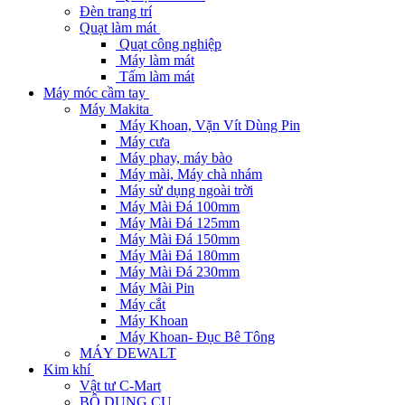
Đèn trang trí
Quạt làm mát
Quạt công nghiệp
Máy làm mát
Tấm làm mát
Máy móc cầm tay
Máy Makita
Máy Khoan, Vặn Vít Dùng Pin
Máy cưa
Máy phay, máy bào
Máy mài, Máy chà nhám
Máy sử dụng ngoài trời
Máy Mài Đá 100mm
Máy Mài Đá 125mm
Máy Mài Đá 150mm
Máy Mài Đá 180mm
Máy Mài Đá 230mm
Máy Mài Pin
Máy cắt
Máy Khoan
Máy Khoan- Đục Bê Tông
MÁY DEWALT
Kim khí
Vật tư C-Mart
BỘ DỤNG CỤ