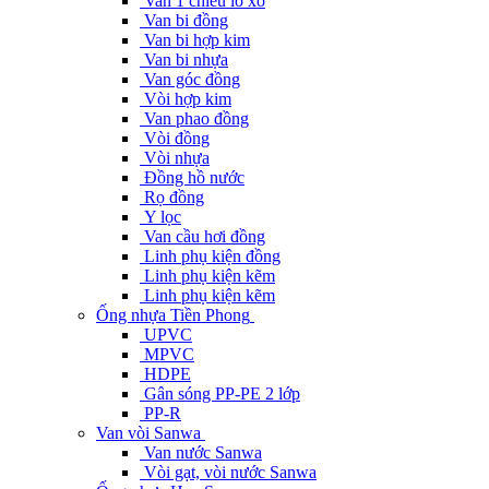
Van 1 chiều lò xo
Van bi đồng
Van bi hợp kim
Van bi nhựa
Van góc đồng
Vòi hợp kim
Van phao đồng
Vòi đồng
Vòi nhựa
Đồng hồ nước
Rọ đồng
Y lọc
Van cầu hơi đồng
Linh phụ kiện đồng
Linh phụ kiện kẽm
Linh phụ kiện kẽm
Ống nhựa Tiền Phong
UPVC
MPVC
HDPE
Gân sóng PP-PE 2 lớp
PP-R
Van vòi Sanwa
Van nước Sanwa
Vòi gạt, vòi nước Sanwa