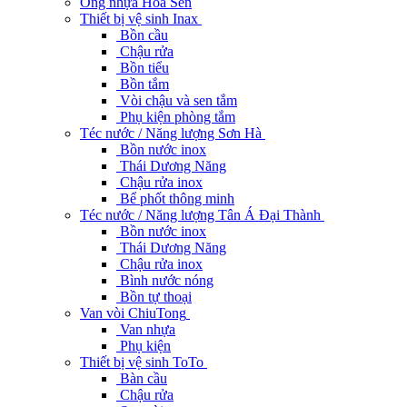
Ống nhựa Hoa Sen
Thiết bị vệ sinh Inax
Bồn cầu
Chậu rửa
Bồn tiểu
Bồn tắm
Vòi chậu và sen tắm
Phụ kiện phòng tắm
Téc nước / Năng lượng Sơn Hà
Bồn nước inox
Thái Dương Năng
Chậu rửa inox
Bể phốt thông minh
Téc nước / Năng lượng Tân Á Đại Thành
Bồn nước inox
Thái Dương Năng
Chậu rửa inox
Bình nước nóng
Bồn tự thoại
Van vòi ChiuTong
Van nhựa
Phụ kiện
Thiết bị vệ sinh ToTo
Bàn cầu
Chậu rửa