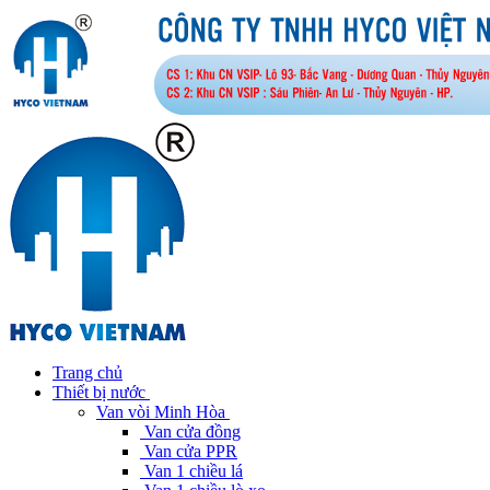
Trang chủ
Thiết bị nước
Van vòi Minh Hòa
Van cửa đồng
Van cửa PPR
Van 1 chiều lá