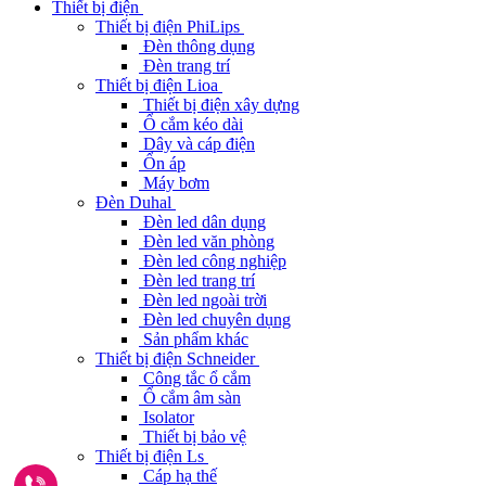
Thiết bị điện
Thiết bị điện PhiLips
Đèn thông dụng
Đèn trang trí
Thiết bị điện Lioa
Thiết bị điện xây dựng
Ổ cắm kéo dài
Dây và cáp điện
Ổn áp
Máy bơm
Đèn Duhal
Đèn led dân dụng
Đèn led văn phòng
Đèn led công nghiệp
Đèn led trang trí
Đèn led ngoài trời
Đèn led chuyên dụng
Sản phẩm khác
Thiết bị điện Schneider
Công tắc ổ cắm
Ổ cắm âm sàn
Isolator
Thiết bị bảo vệ
Thiết bị điện Ls
Cáp hạ thế
Gọi ngay 0962291187