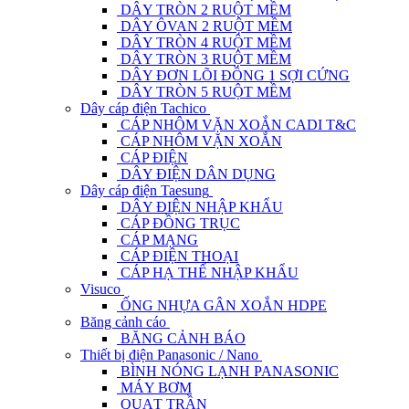
DÂY TRÒN 2 RUỘT MỀM
DÂY ÔVAN 2 RUỘT MỀM
DÂY TRÒN 4 RUỘT MỀM
DÂY TRÒN 3 RUỘT MỀM
DÂY ĐƠN LÕI ĐỒNG 1 SỢI CỨNG
DÂY TRÒN 5 RUỘT MỀM
Dây cáp điện Tachico
CÁP NHÔM VẶN XOẮN CADI T&C
CÁP NHÔM VẶN XOẮN
CÁP ĐIỆN
DÂY ĐIỆN DÂN DỤNG
Dây cáp điện Taesung
DÂY ĐIỆN NHẬP KHẨU
CÁP ĐỒNG TRỤC
CÁP MẠNG
CÁP ĐIỆN THOẠI
CÁP HẠ THẾ NHẬP KHẨU
Visuco
ỐNG NHỰA GÂN XOẮN HDPE
Băng cảnh cáo
BĂNG CẢNH BÁO
Thiết bị điện Panasonic / Nano
BÌNH NÓNG LẠNH PANASONIC
MÁY BƠM
QUẠT TRẦN