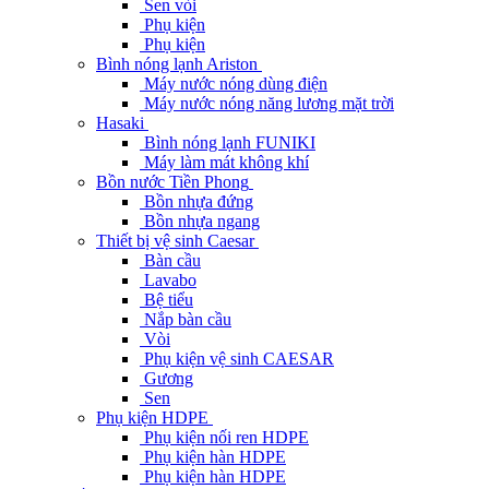
Sen vòi
Phụ kiện
Phụ kiện
Bình nóng lạnh Ariston
Máy nước nóng dùng điện
Máy nước nóng năng lương mặt trời
Hasaki
Bình nóng lạnh FUNIKI
Máy làm mát không khí
Bồn nước Tiền Phong
Bồn nhựa đứng
Bồn nhựa ngang
Thiết bị vệ sinh Caesar
Bàn cầu
Lavabo
Bệ tiểu
Nắp bàn cầu
Vòi
Phụ kiện vệ sinh CAESAR
Gương
Sen
Phụ kiện HDPE
Phụ kiện nối ren HDPE
Phụ kiện hàn HDPE
Phụ kiện hàn HDPE