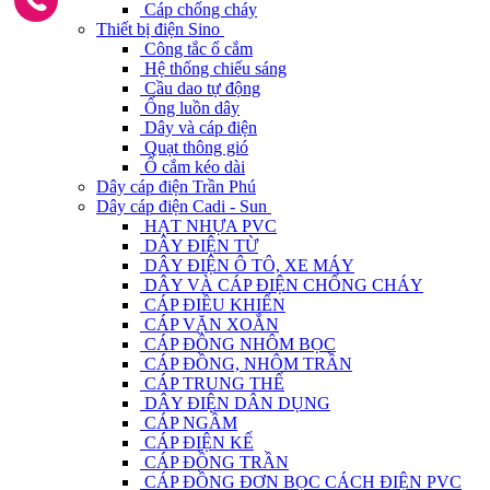
Cáp chống cháy
Thiết bị điện Sino
Công tắc ổ cắm
Hệ thống chiếu sáng
Cầu dao tự động
Ống luồn dây
Dây và cáp điện
Quạt thông gió
Ổ cắm kéo dài
Dây cáp điện Trần Phú
Dây cáp điện Cadi - Sun
HẠT NHỰA PVC
DÂY ĐIỆN TỪ
DÂY ĐIỆN Ô TÔ, XE MÁY
DÂY VÀ CÁP ĐIỆN CHỐNG CHÁY
CÁP ĐIỀU KHIỂN
CÁP VẶN XOẮN
CÁP ĐỒNG NHÔM BỌC
CÁP ĐỒNG, NHÔM TRẦN
CÁP TRUNG THẾ
DÂY ĐIỆN DÂN DỤNG
CÁP NGẦM
CÁP ĐIỆN KẾ
CÁP ĐỒNG TRẦN
CÁP ĐỒNG ĐƠN BỌC CÁCH ĐIỆN PVC