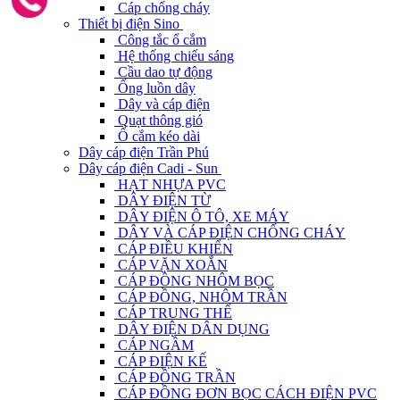
Cáp chống cháy
Thiết bị điện Sino
Công tắc ổ cắm
Hệ thống chiếu sáng
Cầu dao tự động
Ống luồn dây
Dây và cáp điện
Quạt thông gió
Ổ cắm kéo dài
Dây cáp điện Trần Phú
Dây cáp điện Cadi - Sun
HẠT NHỰA PVC
DÂY ĐIỆN TỪ
DÂY ĐIỆN Ô TÔ, XE MÁY
DÂY VÀ CÁP ĐIỆN CHỐNG CHÁY
CÁP ĐIỀU KHIỂN
CÁP VẶN XOẮN
CÁP ĐỒNG NHÔM BỌC
CÁP ĐỒNG, NHÔM TRẦN
CÁP TRUNG THẾ
DÂY ĐIỆN DÂN DỤNG
CÁP NGẦM
CÁP ĐIỆN KẾ
CÁP ĐỒNG TRẦN
CÁP ĐỒNG ĐƠN BỌC CÁCH ĐIỆN PVC