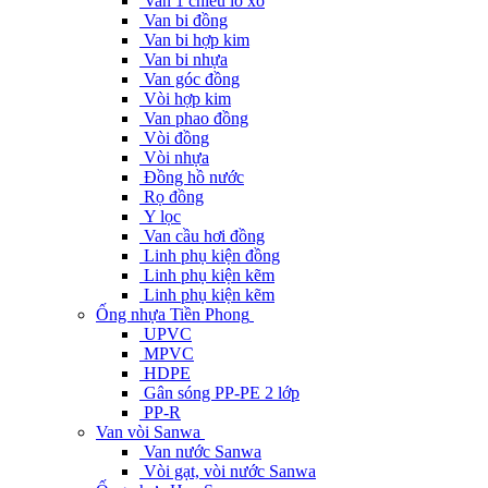
Van 1 chiều lò xo
Van bi đồng
Van bi hợp kim
Van bi nhựa
Van góc đồng
Vòi hợp kim
Van phao đồng
Vòi đồng
Vòi nhựa
Đồng hồ nước
Rọ đồng
Y lọc
Van cầu hơi đồng
Linh phụ kiện đồng
Linh phụ kiện kẽm
Linh phụ kiện kẽm
Ống nhựa Tiền Phong
UPVC
MPVC
HDPE
Gân sóng PP-PE 2 lớp
PP-R
Van vòi Sanwa
Van nước Sanwa
Vòi gạt, vòi nước Sanwa