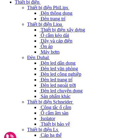
Thiết bị điện
Thiết bị điện PhiLips
Đèn thông dụng
Đèn trang trí
Thiết bị điện Lioa
Thiết bị điện xây dựng
Ổ cắm kéo dài
Dây và cáp điện
Ổn áp
Máy bơm
Đèn Duhal
Đèn led dân dụng
Đèn led văn phòng
Đèn led công nghiệp
Đèn led trang trí
Đèn led ngoài trời
Đèn led chuyên dụng
Sản phẩm khác
Thiết bị điện Schneider
Công tắc ổ cắm
Ổ cắm âm sàn
Isolator
Thiết bị bảo vệ
Thiết bị điện Ls
Cáp hạ thế
Gọi ngay 0962291187