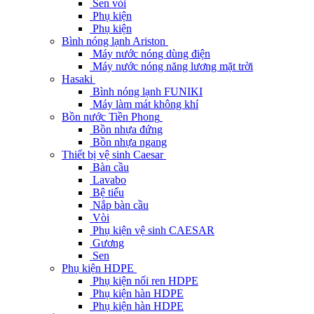
Sen vòi
Phụ kiện
Phụ kiện
Bình nóng lạnh Ariston
Máy nước nóng dùng điện
Máy nước nóng năng lương mặt trời
Hasaki
Bình nóng lạnh FUNIKI
Máy làm mát không khí
Bồn nước Tiền Phong
Bồn nhựa đứng
Bồn nhựa ngang
Thiết bị vệ sinh Caesar
Bàn cầu
Lavabo
Bệ tiểu
Nắp bàn cầu
Vòi
Phụ kiện vệ sinh CAESAR
Gương
Sen
Phụ kiện HDPE
Phụ kiện nối ren HDPE
Phụ kiện hàn HDPE
Phụ kiện hàn HDPE