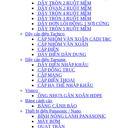
DÂY TRÒN 2 RUỘT MỀM
DÂY ÔVAN 2 RUỘT MỀM
DÂY TRÒN 4 RUỘT MỀM
DÂY TRÒN 3 RUỘT MỀM
DÂY ĐƠN LÕI ĐỒNG 1 SỢI CỨNG
DÂY TRÒN 5 RUỘT MỀM
Dây cáp điện Tachico
CÁP NHÔM VẶN XOẮN CADI T&C
CÁP NHÔM VẶN XOẮN
CÁP ĐIỆN
DÂY ĐIỆN DÂN DỤNG
Dây cáp điện Taesung
DÂY ĐIỆN NHẬP KHẨU
CÁP ĐỒNG TRỤC
CÁP MẠNG
CÁP ĐIỆN THOẠI
CÁP HẠ THẾ NHẬP KHẨU
Visuco
ỐNG NHỰA GÂN XOẮN HDPE
Băng cảnh cáo
BĂNG CẢNH BÁO
Thiết bị điện Panasonic / Nano
BÌNH NÓNG LẠNH PANASONIC
MÁY BƠM
QUẠT TRẦN