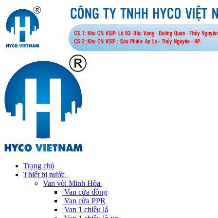
Trang chủ
Thiết bị nước
Van vòi Minh Hòa
Van cửa đồng
Van cửa PPR
Van 1 chiều lá