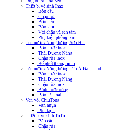
Ống nhựa Hoa Sen
Thiết bị vệ sinh Inax
Bồn cầu
Chậu rửa
Bồn tiểu
Bồn tắm
Vòi chậu và sen tắm
Phụ kiện phòng tắm
Téc nước / Năng lượng Sơn Hà
Bồn nước inox
Thái Dương Năng
Chậu rửa inox
Bể phốt thông minh
Téc nước / Năng lượng Tân Á Đại Thành
Bồn nước inox
Thái Dương Năng
Chậu rửa inox
Bình nước nóng
Bồn tự thoại
Van vòi ChiuTong
Van nhựa
Phụ kiện
Thiết bị vệ sinh ToTo
Bàn cầu
Chậu rửa