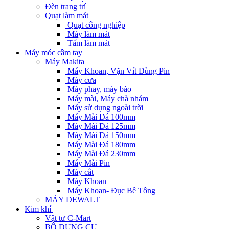
Đèn trang trí
Quạt làm mát
Quạt công nghiệp
Máy làm mát
Tấm làm mát
Máy móc cầm tay
Máy Makita
Máy Khoan, Vặn Vít Dùng Pin
Máy cưa
Máy phay, máy bào
Máy mài, Máy chà nhám
Máy sử dụng ngoài trời
Máy Mài Đá 100mm
Máy Mài Đá 125mm
Máy Mài Đá 150mm
Máy Mài Đá 180mm
Máy Mài Đá 230mm
Máy Mài Pin
Máy cắt
Máy Khoan
Máy Khoan- Đục Bê Tông
MÁY DEWALT
Kim khí
Vật tư C-Mart
BỘ DỤNG CỤ