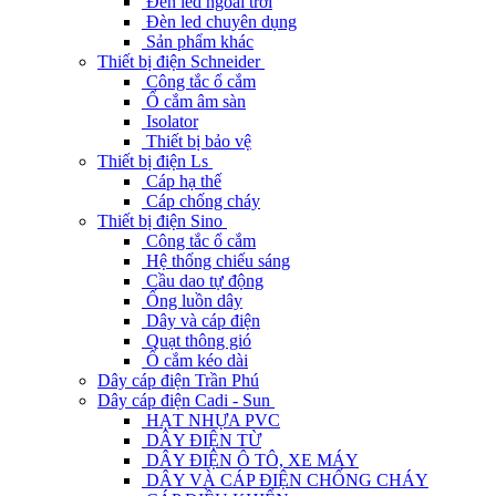
Đèn led ngoài trời
Đèn led chuyên dụng
Sản phẩm khác
Thiết bị điện Schneider
Công tắc ổ cắm
Ổ cắm âm sàn
Isolator
Thiết bị bảo vệ
Thiết bị điện Ls
Cáp hạ thế
Cáp chống cháy
Thiết bị điện Sino
Công tắc ổ cắm
Hệ thống chiếu sáng
Cầu dao tự động
Ống luồn dây
Dây và cáp điện
Quạt thông gió
Ổ cắm kéo dài
Dây cáp điện Trần Phú
Dây cáp điện Cadi - Sun
HẠT NHỰA PVC
DÂY ĐIỆN TỪ
DÂY ĐIỆN Ô TÔ, XE MÁY
DÂY VÀ CÁP ĐIỆN CHỐNG CHÁY