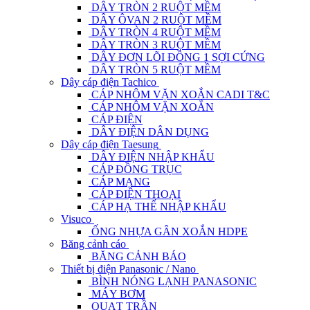
DÂY TRÒN 2 RUỘT MỀM
DÂY ÔVAN 2 RUỘT MỀM
DÂY TRÒN 4 RUỘT MỀM
DÂY TRÒN 3 RUỘT MỀM
DÂY ĐƠN LÕI ĐỒNG 1 SỢI CỨNG
DÂY TRÒN 5 RUỘT MỀM
Dây cáp điện Tachico
CÁP NHÔM VẶN XOẮN CADI T&C
CÁP NHÔM VẶN XOẮN
CÁP ĐIỆN
DÂY ĐIỆN DÂN DỤNG
Dây cáp điện Taesung
DÂY ĐIỆN NHẬP KHẨU
CÁP ĐỒNG TRỤC
CÁP MẠNG
CÁP ĐIỆN THOẠI
CÁP HẠ THẾ NHẬP KHẨU
Visuco
ỐNG NHỰA GÂN XOẮN HDPE
Băng cảnh cáo
BĂNG CẢNH BÁO
Thiết bị điện Panasonic / Nano
BÌNH NÓNG LẠNH PANASONIC
MÁY BƠM
QUẠT TRẦN