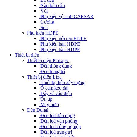
Nắp bàn cầu
Vòi
Phụ kiện vệ sinh CAESAR
Gương
Sen
Phụ kiện HDPE
Phụ kiện nối ren HDPE
Phụ kiện hàn HDPE
Phụ kiện hàn HDPE
Thiết bị điện
Thiết bị điện PhiLips
Đèn thông dụng
Đèn trang trí
Thiết bị điện Lioa
Thiết bị điện xây dựng
Ổ cắm kéo dài
Dây và cáp điện
Ổn áp
Máy bơm
Đèn Duhal
Đèn led dân dụng
Đèn led văn phòng
Đèn led công nghiệp
Đèn led trang trí