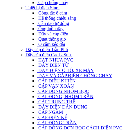
Cáp chống cháy
Thiết bị điện Sino
Công tắc ổ cắm
Hệ thống chiếu sáng
Cầu dao tự động
Ống luồn dây
Dây và cáp điện
Quạt thông gió
Ổ cắm kéo dài
Dây cáp điện Trần Phú
Dây cáp điện Cadi - Sun
HẠT NHỰA PVC
DÂY ĐIỆN TỪ
DÂY ĐIỆN Ô TÔ, XE MÁY
DÂY VÀ CÁP ĐIỆN CHỐNG CHÁY
CÁP ĐIỀU KHIỂN
CÁP VẶN XOẮN
CÁP ĐỒNG NHÔM BỌC
CÁP ĐỒNG, NHÔM TRẦN
CÁP TRUNG THẾ
DÂY ĐIỆN DÂN DỤNG
CÁP NGẦM
CÁP ĐIỆN KẾ
CÁP ĐỒNG TRẦN
CÁP ĐỒNG ĐƠN BỌC CÁCH ĐIỆN PVC