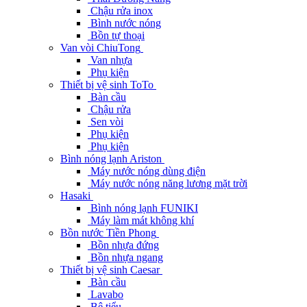
Chậu rửa inox
Bình nước nóng
Bồn tự thoại
Van vòi ChiuTong
Van nhựa
Phụ kiện
Thiết bị vệ sinh ToTo
Bàn cầu
Chậu rửa
Sen vòi
Phụ kiện
Phụ kiện
Bình nóng lạnh Ariston
Máy nước nóng dùng điện
Máy nước nóng năng lương mặt trời
Hasaki
Bình nóng lạnh FUNIKI
Máy làm mát không khí
Bồn nước Tiền Phong
Bồn nhựa đứng
Bồn nhựa ngang
Thiết bị vệ sinh Caesar
Bàn cầu
Lavabo
Bệ tiểu