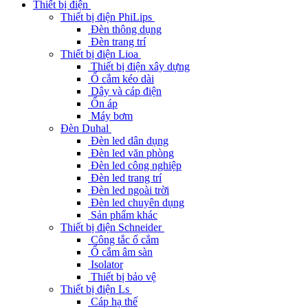
Thiết bị điện
Thiết bị điện PhiLips
Đèn thông dụng
Đèn trang trí
Thiết bị điện Lioa
Thiết bị điện xây dựng
Ổ cắm kéo dài
Dây và cáp điện
Ổn áp
Máy bơm
Đèn Duhal
Đèn led dân dụng
Đèn led văn phòng
Đèn led công nghiệp
Đèn led trang trí
Đèn led ngoài trời
Đèn led chuyên dụng
Sản phẩm khác
Thiết bị điện Schneider
Công tắc ổ cắm
Ổ cắm âm sàn
Isolator
Thiết bị bảo vệ
Thiết bị điện Ls
Cáp hạ thế