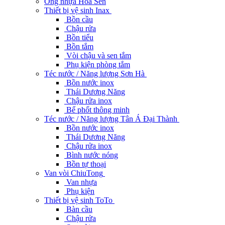
Ống nhựa Hoa Sen
Thiết bị vệ sinh Inax
Bồn cầu
Chậu rửa
Bồn tiểu
Bồn tắm
Vòi chậu và sen tắm
Phụ kiện phòng tắm
Téc nước / Năng lượng Sơn Hà
Bồn nước inox
Thái Dương Năng
Chậu rửa inox
Bể phốt thông minh
Téc nước / Năng lượng Tân Á Đại Thành
Bồn nước inox
Thái Dương Năng
Chậu rửa inox
Bình nước nóng
Bồn tự thoại
Van vòi ChiuTong
Van nhựa
Phụ kiện
Thiết bị vệ sinh ToTo
Bàn cầu
Chậu rửa