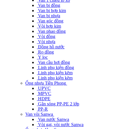
Van 1 chiều lò xo
Van bi đồng
Van bi hợp kim
Van bi nhựa
Van góc đồng
Vòi hợp kim
Van phao đồng
Vòi đồng
Vòi nhựa
Đồng hồ nước
Rọ đồng
Y lọc
Van cầu hơi đồng
Linh phụ kiện đồng
Linh phụ kiện kẽm
Linh phụ kiện kẽm
Ống nhựa Tiền Phong
UPVC
MPVC
HDPE
Gân sóng PP-PE 2 lớp
PP-R
Van vòi Sanwa
Van nước Sanwa
Vòi gạt, vòi nước Sanwa