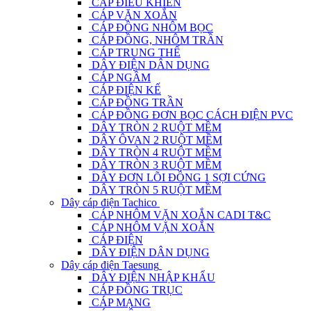
CÁP ĐIỀU KHIỂN
CÁP VẶN XOẮN
CÁP ĐỒNG NHÔM BỌC
CÁP ĐỒNG, NHÔM TRẦN
CÁP TRUNG THẾ
DÂY ĐIỆN DÂN DỤNG
CÁP NGẦM
CÁP ĐIỆN KẾ
CÁP ĐỒNG TRẦN
CÁP ĐỒNG ĐƠN BỌC CÁCH ĐIỆN PVC
DÂY TRÒN 2 RUỘT MỀM
DÂY ÔVAN 2 RUỘT MỀM
DÂY TRÒN 4 RUỘT MỀM
DÂY TRÒN 3 RUỘT MỀM
DÂY ĐƠN LÕI ĐỒNG 1 SỢI CỨNG
DÂY TRÒN 5 RUỘT MỀM
Dây cáp điện Tachico
CÁP NHÔM VẶN XOẮN CADI T&C
CÁP NHÔM VẶN XOẮN
CÁP ĐIỆN
DÂY ĐIỆN DÂN DỤNG
Dây cáp điện Taesung
DÂY ĐIỆN NHẬP KHẨU
CÁP ĐỒNG TRỤC
CÁP MẠNG