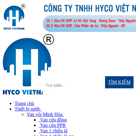
TÌM KIẾM
Trang chủ
Thiết bị nước
Van vòi Minh Hòa
Van cửa đồng
Van cửa PPR
Van 1 chiều lá