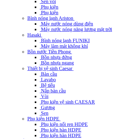
Sen vòi
Phụ kiện
Phụ kiện
Bình nóng lạnh Ariston
Máy nước nóng dùng điện
Máy nước nóng năng lương mặt trời
Hasaki
Bình nóng lạnh FUNIKI
Máy làm mát không khí
Bồn nước Tiền Phong
Bồn nhựa đứng
Bồn nhựa ngang
Thiết bị vệ sinh Caesar
Bàn cầu
Lavabo
Bệ tiểu
Nắp bàn cầu
Vòi
Phụ kiện vệ sinh CAESAR
Gương
Sen
Phụ kiện HDPE
Phụ kiện nối ren HDPE
Phụ kiện hàn HDPE
Phụ kiện hàn HDPE