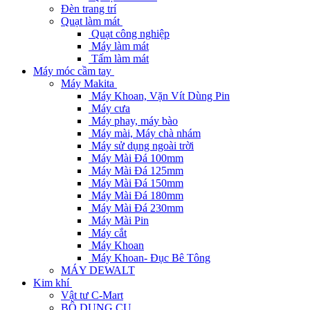
Đèn trang trí
Quạt làm mát
Quạt công nghiệp
Máy làm mát
Tấm làm mát
Máy móc cầm tay
Máy Makita
Máy Khoan, Vặn Vít Dùng Pin
Máy cưa
Máy phay, máy bào
Máy mài, Máy chà nhám
Máy sử dụng ngoài trời
Máy Mài Đá 100mm
Máy Mài Đá 125mm
Máy Mài Đá 150mm
Máy Mài Đá 180mm
Máy Mài Đá 230mm
Máy Mài Pin
Máy cắt
Máy Khoan
Máy Khoan- Đục Bê Tông
MÁY DEWALT
Kim khí
Vật tư C-Mart
BỘ DỤNG CỤ