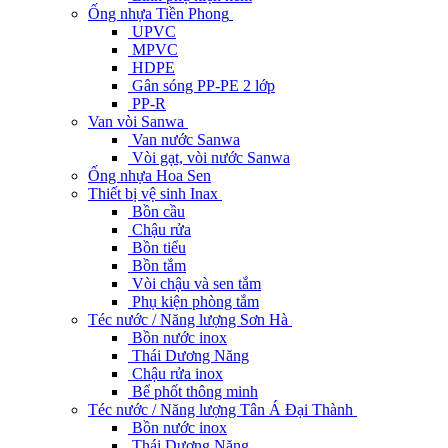
Ống nhựa Tiền Phong
UPVC
MPVC
HDPE
Gân sóng PP-PE 2 lớp
PP-R
Van vòi Sanwa
Van nước Sanwa
Vòi gạt, vòi nước Sanwa
Ống nhựa Hoa Sen
Thiết bị vệ sinh Inax
Bồn cầu
Chậu rửa
Bồn tiểu
Bồn tắm
Vòi chậu và sen tắm
Phụ kiện phòng tắm
Téc nước / Năng lượng Sơn Hà
Bồn nước inox
Thái Dương Năng
Chậu rửa inox
Bể phốt thông minh
Téc nước / Năng lượng Tân Á Đại Thành
Bồn nước inox
Thái Dương Năng