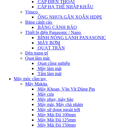
CÁP ĐIỆN THOẠI
CÁP HẠ THẾ NHẬP KHẨU
Visuco
ỐNG NHỰA GÂN XOẮN HDPE
Băng cảnh cáo
BĂNG CẢNH BÁO
Thiết bị điện Panasonic / Nano
BÌNH NÓNG LẠNH PANASONIC
MÁY BƠM
QUẠT TRẦN
Đèn trang trí
Quạt làm mát
Quạt công nghiệp
Máy làm mát
Tấm làm mát
Máy móc cầm tay
Máy Makita
Máy Khoan, Vặn Vít Dùng Pin
Máy cưa
Máy phay, máy bào
Máy mài, Máy chà nhám
Máy sử dụng ngoài trời
Máy Mài Đá 100mm
Máy Mài Đá 125mm
Máy Mài Đá 150mm