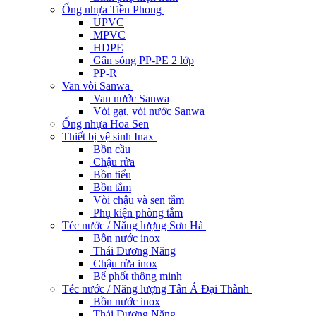
Ống nhựa Tiền Phong
UPVC
MPVC
HDPE
Gân sóng PP-PE 2 lớp
PP-R
Van vòi Sanwa
Van nước Sanwa
Vòi gạt, vòi nước Sanwa
Ống nhựa Hoa Sen
Thiết bị vệ sinh Inax
Bồn cầu
Chậu rửa
Bồn tiểu
Bồn tắm
Vòi chậu và sen tắm
Phụ kiện phòng tắm
Téc nước / Năng lượng Sơn Hà
Bồn nước inox
Thái Dương Năng
Chậu rửa inox
Bể phốt thông minh
Téc nước / Năng lượng Tân Á Đại Thành
Bồn nước inox
Thái Dương Năng