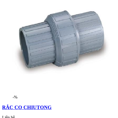
-%
RẮC CO CHIUTONG
Liên hệ