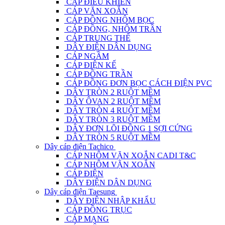
CÁP ĐIỀU KHIỂN
CÁP VẶN XOẮN
CÁP ĐỒNG NHÔM BỌC
CÁP ĐỒNG, NHÔM TRẦN
CÁP TRUNG THẾ
DÂY ĐIỆN DÂN DỤNG
CÁP NGẦM
CÁP ĐIỆN KẾ
CÁP ĐỒNG TRẦN
CÁP ĐỒNG ĐƠN BỌC CÁCH ĐIỆN PVC
DÂY TRÒN 2 RUỘT MỀM
DÂY ÔVAN 2 RUỘT MỀM
DÂY TRÒN 4 RUỘT MỀM
DÂY TRÒN 3 RUỘT MỀM
DÂY ĐƠN LÕI ĐỒNG 1 SỢI CỨNG
DÂY TRÒN 5 RUỘT MỀM
Dây cáp điện Tachico
CÁP NHÔM VẶN XOẮN CADI T&C
CÁP NHÔM VẶN XOẮN
CÁP ĐIỆN
DÂY ĐIỆN DÂN DỤNG
Dây cáp điện Taesung
DÂY ĐIỆN NHẬP KHẨU
CÁP ĐỒNG TRỤC
CÁP MẠNG