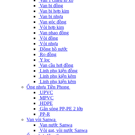
Van 1 chiều lò xo
Van bi đồng
Van bi hợp kim
Van bi nhựa
Van góc đồng
Vòi hợp kim
Van phao đồng
Vòi đồng
Vòi nhựa
Đồng hồ nước
Rọ đồng
Y lọc
Van cầu hơi đồng
Linh phụ kiện đồng
Linh phụ kiện kẽm
Linh phụ kiện kẽm
Ống nhựa Tiền Phong
UPVC
MPVC
HDPE
Gân sóng PP-PE 2 lớp
PP-R
Van vòi Sanwa
Van nước Sanwa
Vòi gạt, vòi nước Sanwa