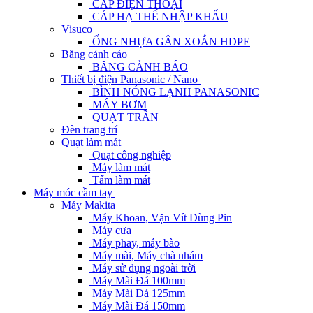
CÁP ĐIỆN THOẠI
CÁP HẠ THẾ NHẬP KHẨU
Visuco
ỐNG NHỰA GÂN XOẮN HDPE
Băng cảnh cáo
BĂNG CẢNH BÁO
Thiết bị điện Panasonic / Nano
BÌNH NÓNG LẠNH PANASONIC
MÁY BƠM
QUẠT TRẦN
Đèn trang trí
Quạt làm mát
Quạt công nghiệp
Máy làm mát
Tấm làm mát
Máy móc cầm tay
Máy Makita
Máy Khoan, Vặn Vít Dùng Pin
Máy cưa
Máy phay, máy bào
Máy mài, Máy chà nhám
Máy sử dụng ngoài trời
Máy Mài Đá 100mm
Máy Mài Đá 125mm
Máy Mài Đá 150mm