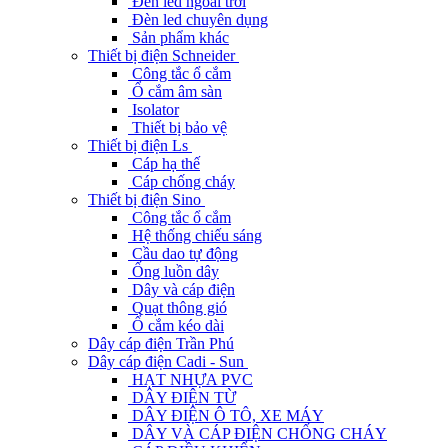
Đèn led ngoài trời
Đèn led chuyên dụng
Sản phẩm khác
Thiết bị điện Schneider
Công tắc ổ cắm
Ổ cắm âm sàn
Isolator
Thiết bị bảo vệ
Thiết bị điện Ls
Cáp hạ thế
Cáp chống cháy
Thiết bị điện Sino
Công tắc ổ cắm
Hệ thống chiếu sáng
Cầu dao tự động
Ống luồn dây
Dây và cáp điện
Quạt thông gió
Ổ cắm kéo dài
Dây cáp điện Trần Phú
Dây cáp điện Cadi - Sun
HẠT NHỰA PVC
DÂY ĐIỆN TỪ
DÂY ĐIỆN Ô TÔ, XE MÁY
DÂY VÀ CÁP ĐIỆN CHỐNG CHÁY