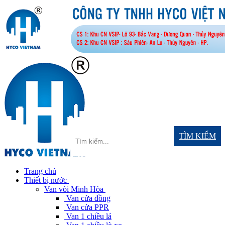
TÌM KIẾM
Trang chủ
Thiết bị nước
Van vòi Minh Hòa
Van cửa đồng
Van cửa PPR
Van 1 chiều lá