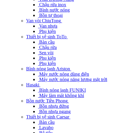
Chậu rửa inox
Bình nước nóng
Bồn tự thoại
Van vòi ChiuTong
Van nhựa
Phụ kiện
Thiết bị vệ sinh ToTo
Bàn cầu
Chậu rửa
Sen vòi
Phụ kiện
Phụ kiện
Bình nóng lạnh Ariston
Máy nước nóng dùng điện
Máy nước nóng năng lương mặt trời
Hasaki
Bình nóng lạnh FUNIKI
Máy làm mát không khí
Bồn nước Tiền Phong
Bồn nhựa đứng
Bồn nhựa ngang
Thiết bị vệ sinh Caesar
Bàn cầu
Lavabo
Bệ tiểu