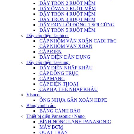
DÂY TRÒN 2 RUỘT MỀM
DÂY ÔVAN 2 RUỘT MỀM
DÂY TRÒN 4 RUỘT MỀM
DÂY TRÒN 3 RUỘT MỀM
DÂY ĐƠN LÕI ĐỒNG 1 SỢI CỨNG
DÂY TRÒN 5 RUỘT MỀM
Dây cáp điện Tachico
CÁP NHÔM VẶN XOẮN CADI T&C
CÁP NHÔM VẶN XOẮN
CÁP ĐIỆN
DÂY ĐIỆN DÂN DỤNG
Dây cáp điện Taesung
DÂY ĐIỆN NHẬP KHẨU
CÁP ĐỒNG TRỤC
CÁP MẠNG
CÁP ĐIỆN THOẠI
CÁP HẠ THẾ NHẬP KHẨU
Visuco
ỐNG NHỰA GÂN XOẮN HDPE
Băng cảnh cáo
BĂNG CẢNH BÁO
Thiết bị điện Panasonic / Nano
BÌNH NÓNG LẠNH PANASONIC
MÁY BƠM
QUẠT TRẦN