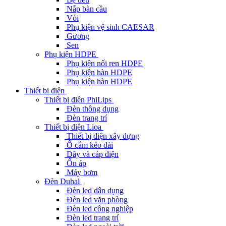
Nắp bàn cầu
Vòi
Phụ kiện vệ sinh CAESAR
Gương
Sen
Phụ kiện HDPE
Phụ kiện nối ren HDPE
Phụ kiện hàn HDPE
Phụ kiện hàn HDPE
Thiết bị điện
Thiết bị điện PhiLips
Đèn thông dụng
Đèn trang trí
Thiết bị điện Lioa
Thiết bị điện xây dựng
Ổ cắm kéo dài
Dây và cáp điện
Ổn áp
Máy bơm
Đèn Duhal
Đèn led dân dụng
Đèn led văn phòng
Đèn led công nghiệp
Đèn led trang trí