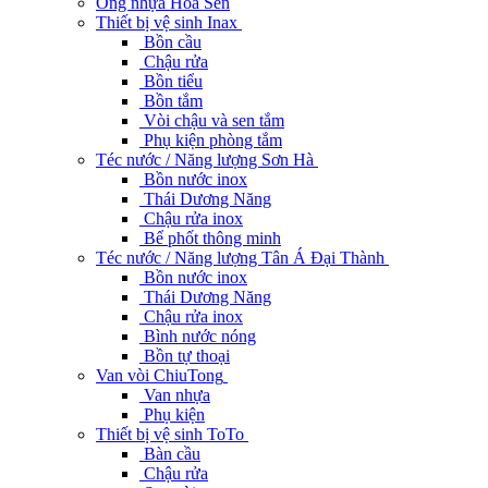
Ống nhựa Hoa Sen
Thiết bị vệ sinh Inax
Bồn cầu
Chậu rửa
Bồn tiểu
Bồn tắm
Vòi chậu và sen tắm
Phụ kiện phòng tắm
Téc nước / Năng lượng Sơn Hà
Bồn nước inox
Thái Dương Năng
Chậu rửa inox
Bể phốt thông minh
Téc nước / Năng lượng Tân Á Đại Thành
Bồn nước inox
Thái Dương Năng
Chậu rửa inox
Bình nước nóng
Bồn tự thoại
Van vòi ChiuTong
Van nhựa
Phụ kiện
Thiết bị vệ sinh ToTo
Bàn cầu
Chậu rửa