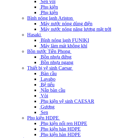
Sen vòi
Phụ kiện
Phụ kiện
Bình nóng lạnh Ariston
Máy nước nóng dùng điện
Máy nước nóng năng lương mặt trời
Hasaki
Bình nóng lạnh FUNIKI
Máy làm mát không khí
Bồn nước Tiền Phong
Bồn nhựa đứng
Bồn nhựa ngang
Thiết bị vệ sinh Caesar
Bàn cầu
Lavabo
Bệ tiểu
Nắp bàn cầu
Vòi
Phụ kiện vệ sinh CAESAR
Gương
Sen
Phụ kiện HDPE
Phụ kiện nối ren HDPE
Phụ kiện hàn HDPE
Phụ kiện hàn HDPE