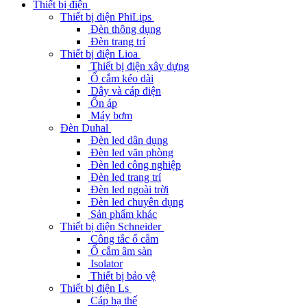
Thiết bị điện
Thiết bị điện PhiLips
Đèn thông dụng
Đèn trang trí
Thiết bị điện Lioa
Thiết bị điện xây dựng
Ổ cắm kéo dài
Dây và cáp điện
Ổn áp
Máy bơm
Đèn Duhal
Đèn led dân dụng
Đèn led văn phòng
Đèn led công nghiệp
Đèn led trang trí
Đèn led ngoài trời
Đèn led chuyên dụng
Sản phẩm khác
Thiết bị điện Schneider
Công tắc ổ cắm
Ổ cắm âm sàn
Isolator
Thiết bị bảo vệ
Thiết bị điện Ls
Cáp hạ thế