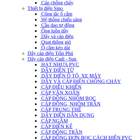
Cáp chống cháy
Thiết bị điện Sino
Công tắc ổ cắm
Hệ thống chiếu sáng
Cầu dao tự động
Ống luồn dây
Dây và cáp điện
Quạt thông gió
Ổ cắm kéo dài
Dây cáp điện Trần Phú
Dây cáp điện Cadi - Sun
HẠT NHỰA PVC
DÂY ĐIỆN TỪ
DÂY ĐIỆN Ô TÔ, XE MÁY
DÂY VÀ CÁP ĐIỆN CHỐNG CHÁY
CÁP ĐIỀU KHIỂN
CÁP VẶN XOẮN
CÁP ĐỒNG NHÔM BỌC
CÁP ĐỒNG, NHÔM TRẦN
CÁP TRUNG THẾ
DÂY ĐIỆN DÂN DỤNG
CÁP NGẦM
CÁP ĐIỆN KẾ
CÁP ĐỒNG TRẦN
CÁP ĐỒNG ĐƠN BỌC CÁCH ĐIỆN PVC