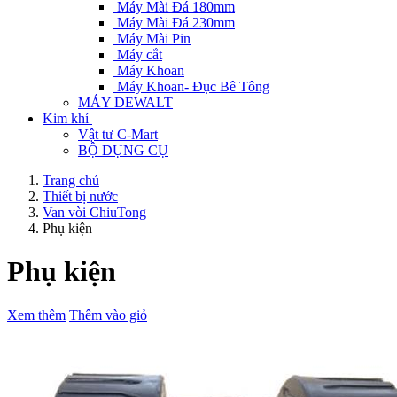
Máy Mài Đá 180mm
Máy Mài Đá 230mm
Máy Mài Pin
Máy cắt
Máy Khoan
Máy Khoan- Đục Bê Tông
MÁY DEWALT
Kim khí
Vật tư C-Mart
BỘ DỤNG CỤ
Trang chủ
Thiết bị nước
Van vòi ChiuTong
Phụ kiện
Phụ kiện
Xem thêm
Thêm vào giỏ