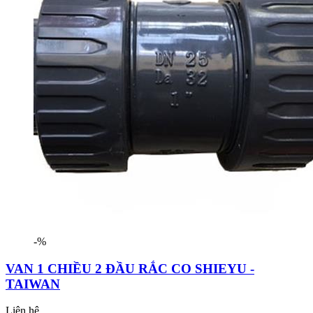
-%
VAN 1 CHIỀU 2 ĐẦU RẮC CO SHIEYU -
TAIWAN
Liên hệ