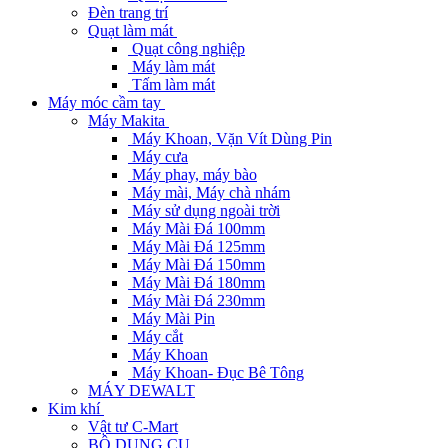
Đèn trang trí
Quạt làm mát
Quạt công nghiệp
Máy làm mát
Tấm làm mát
Máy móc cầm tay
Máy Makita
Máy Khoan, Vặn Vít Dùng Pin
Máy cưa
Máy phay, máy bào
Máy mài, Máy chà nhám
Máy sử dụng ngoài trời
Máy Mài Đá 100mm
Máy Mài Đá 125mm
Máy Mài Đá 150mm
Máy Mài Đá 180mm
Máy Mài Đá 230mm
Máy Mài Pin
Máy cắt
Máy Khoan
Máy Khoan- Đục Bê Tông
MÁY DEWALT
Kim khí
Vật tư C-Mart
BỘ DỤNG CỤ