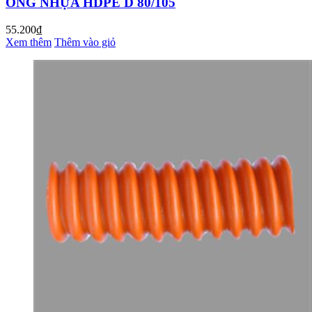
ỐNG NHỰA HDPE D 80/105
55.200₫
Xem thêm
Thêm vào giỏ