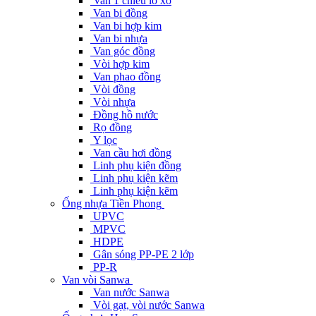
Van 1 chiều lò xo
Van bi đồng
Van bi hợp kim
Van bi nhựa
Van góc đồng
Vòi hợp kim
Van phao đồng
Vòi đồng
Vòi nhựa
Đồng hồ nước
Rọ đồng
Y lọc
Van cầu hơi đồng
Linh phụ kiện đồng
Linh phụ kiện kẽm
Linh phụ kiện kẽm
Ống nhựa Tiền Phong
UPVC
MPVC
HDPE
Gân sóng PP-PE 2 lớp
PP-R
Van vòi Sanwa
Van nước Sanwa
Vòi gạt, vòi nước Sanwa