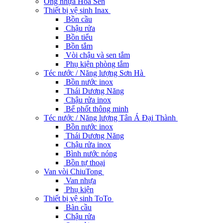
Ống nhựa Hoa Sen
Thiết bị vệ sinh Inax
Bồn cầu
Chậu rửa
Bồn tiểu
Bồn tắm
Vòi chậu và sen tắm
Phụ kiện phòng tắm
Téc nước / Năng lượng Sơn Hà
Bồn nước inox
Thái Dương Năng
Chậu rửa inox
Bể phốt thông minh
Téc nước / Năng lượng Tân Á Đại Thành
Bồn nước inox
Thái Dương Năng
Chậu rửa inox
Bình nước nóng
Bồn tự thoại
Van vòi ChiuTong
Van nhựa
Phụ kiện
Thiết bị vệ sinh ToTo
Bàn cầu
Chậu rửa