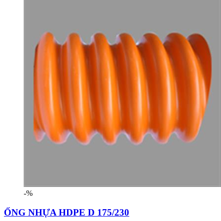
-%
ỐNG NHỰA HDPE D 175/230