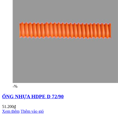
-%
ỐNG NHỰA HDPE D 72/90
51.200₫
Xem thêm
Thêm vào giỏ