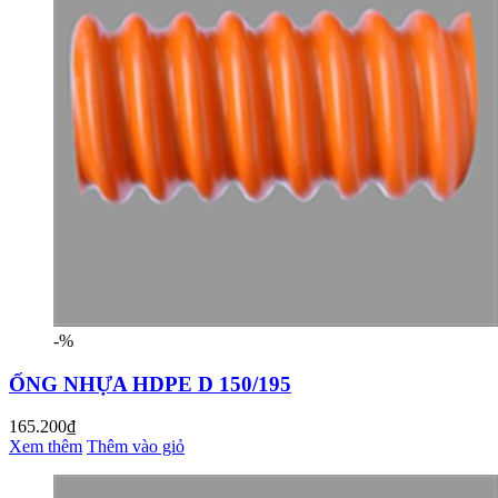
-%
ỐNG NHỰA HDPE D 150/195
165.200₫
Xem thêm
Thêm vào giỏ