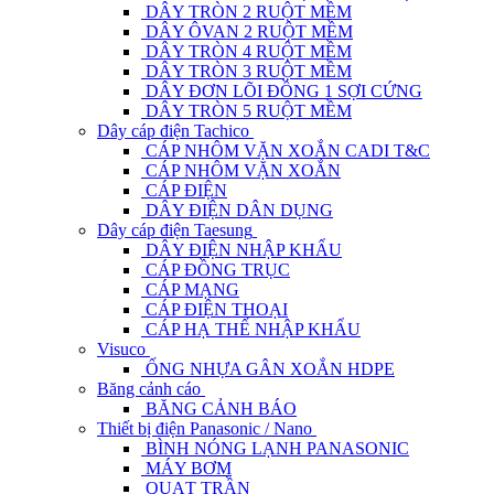
DÂY TRÒN 2 RUỘT MỀM
DÂY ÔVAN 2 RUỘT MỀM
DÂY TRÒN 4 RUỘT MỀM
DÂY TRÒN 3 RUỘT MỀM
DÂY ĐƠN LÕI ĐỒNG 1 SỢI CỨNG
DÂY TRÒN 5 RUỘT MỀM
Dây cáp điện Tachico
CÁP NHÔM VẶN XOẮN CADI T&C
CÁP NHÔM VẶN XOẮN
CÁP ĐIỆN
DÂY ĐIỆN DÂN DỤNG
Dây cáp điện Taesung
DÂY ĐIỆN NHẬP KHẨU
CÁP ĐỒNG TRỤC
CÁP MẠNG
CÁP ĐIỆN THOẠI
CÁP HẠ THẾ NHẬP KHẨU
Visuco
ỐNG NHỰA GÂN XOẮN HDPE
Băng cảnh cáo
BĂNG CẢNH BÁO
Thiết bị điện Panasonic / Nano
BÌNH NÓNG LẠNH PANASONIC
MÁY BƠM
QUẠT TRẦN