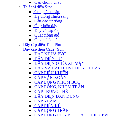
Cáp chống cháy
Thiết bị điện Sino
Công tắc ổ cắm
Hệ thống chiếu sáng
Cầu dao tự động
Ống luồn dây
Dây và cáp điện
Quạt thông gió
Ổ cắm kéo dài
Dây cáp điện Trần Phú
Dây cáp điện Cadi - Sun
HẠT NHỰA PVC
DÂY ĐIỆN TỪ
DÂY ĐIỆN Ô TÔ, XE MÁY
DÂY VÀ CÁP ĐIỆN CHỐNG CHÁY
CÁP ĐIỀU KHIỂN
CÁP VẶN XOẮN
CÁP ĐỒNG NHÔM BỌC
CÁP ĐỒNG, NHÔM TRẦN
CÁP TRUNG THẾ
DÂY ĐIỆN DÂN DỤNG
CÁP NGẦM
CÁP ĐIỆN KẾ
CÁP ĐỒNG TRẦN
CÁP ĐỒNG ĐƠN BỌC CÁCH ĐIỆN PVC