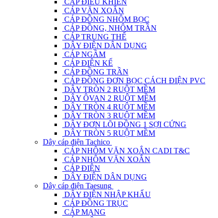
CÁP ĐIỀU KHIỂN
CÁP VẶN XOẮN
CÁP ĐỒNG NHÔM BỌC
CÁP ĐỒNG, NHÔM TRẦN
CÁP TRUNG THẾ
DÂY ĐIỆN DÂN DỤNG
CÁP NGẦM
CÁP ĐIỆN KẾ
CÁP ĐỒNG TRẦN
CÁP ĐỒNG ĐƠN BỌC CÁCH ĐIỆN PVC
DÂY TRÒN 2 RUỘT MỀM
DÂY ÔVAN 2 RUỘT MỀM
DÂY TRÒN 4 RUỘT MỀM
DÂY TRÒN 3 RUỘT MỀM
DÂY ĐƠN LÕI ĐỒNG 1 SỢI CỨNG
DÂY TRÒN 5 RUỘT MỀM
Dây cáp điện Tachico
CÁP NHÔM VẶN XOẮN CADI T&C
CÁP NHÔM VẶN XOẮN
CÁP ĐIỆN
DÂY ĐIỆN DÂN DỤNG
Dây cáp điện Taesung
DÂY ĐIỆN NHẬP KHẨU
CÁP ĐỒNG TRỤC
CÁP MẠNG