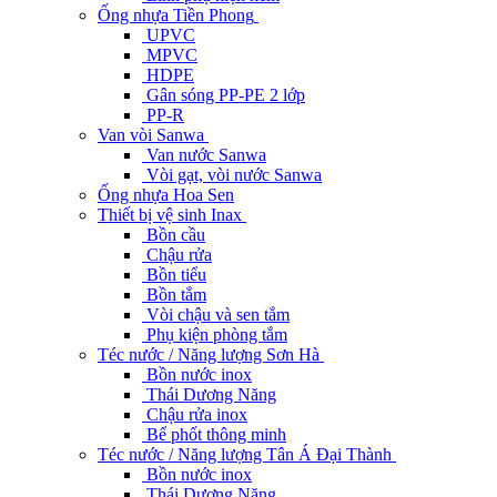
Ống nhựa Tiền Phong
UPVC
MPVC
HDPE
Gân sóng PP-PE 2 lớp
PP-R
Van vòi Sanwa
Van nước Sanwa
Vòi gạt, vòi nước Sanwa
Ống nhựa Hoa Sen
Thiết bị vệ sinh Inax
Bồn cầu
Chậu rửa
Bồn tiểu
Bồn tắm
Vòi chậu và sen tắm
Phụ kiện phòng tắm
Téc nước / Năng lượng Sơn Hà
Bồn nước inox
Thái Dương Năng
Chậu rửa inox
Bể phốt thông minh
Téc nước / Năng lượng Tân Á Đại Thành
Bồn nước inox
Thái Dương Năng