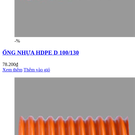
-%
ỐNG NHỰA HDPE D 100/130
78.200₫
Xem thêm
Thêm vào giỏ