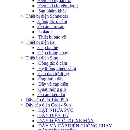
Đèn led ngoài trời
Đèn led chuyên dụng
Sản phẩm khác
Thiết bị điện Schneider
Công tắc ổ cắm
Ổ cắm âm sàn
Isolator
Thiết bị bảo vệ
Thiết bị điện Ls
Cáp hạ thế
Cáp chống cháy
Thiết bị điện Sino
Công tắc ổ cắm
Hệ thống chiếu sáng
Cầu dao tự động
Ống luồn dây
Dây và cáp điện
Quạt thông gió
Ổ cắm kéo dài
Dây cáp điện Trần Phú
Dây cáp điện Cadi - Sun
HẠT NHỰA PVC
DÂY ĐIỆN TỪ
DÂY ĐIỆN Ô TÔ, XE MÁY
DÂY VÀ CÁP ĐIỆN CHỐNG CHÁY