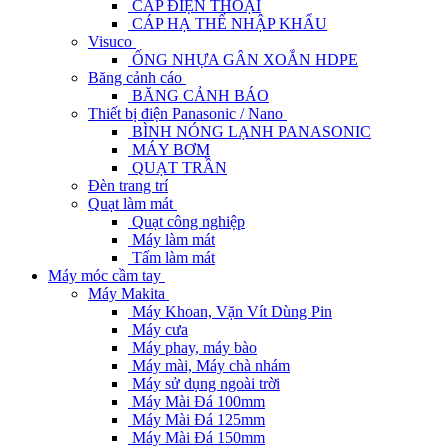
CÁP ĐIỆN THOẠI
CÁP HẠ THẾ NHẬP KHẨU
Visuco
ỐNG NHỰA GÂN XOẮN HDPE
Băng cảnh cáo
BĂNG CẢNH BÁO
Thiết bị điện Panasonic / Nano
BÌNH NÓNG LẠNH PANASONIC
MÁY BƠM
QUẠT TRẦN
Đèn trang trí
Quạt làm mát
Quạt công nghiệp
Máy làm mát
Tấm làm mát
Máy móc cầm tay
Máy Makita
Máy Khoan, Vặn Vít Dùng Pin
Máy cưa
Máy phay, máy bào
Máy mài, Máy chà nhám
Máy sử dụng ngoài trời
Máy Mài Đá 100mm
Máy Mài Đá 125mm
Máy Mài Đá 150mm