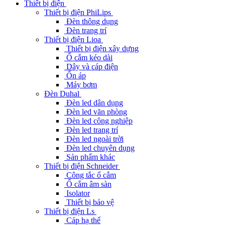
Thiết bị điện
Thiết bị điện PhiLips
Đèn thông dụng
Đèn trang trí
Thiết bị điện Lioa
Thiết bị điện xây dựng
Ổ cắm kéo dài
Dây và cáp điện
Ổn áp
Máy bơm
Đèn Duhal
Đèn led dân dụng
Đèn led văn phòng
Đèn led công nghiệp
Đèn led trang trí
Đèn led ngoài trời
Đèn led chuyên dụng
Sản phẩm khác
Thiết bị điện Schneider
Công tắc ổ cắm
Ổ cắm âm sàn
Isolator
Thiết bị bảo vệ
Thiết bị điện Ls
Cáp hạ thế