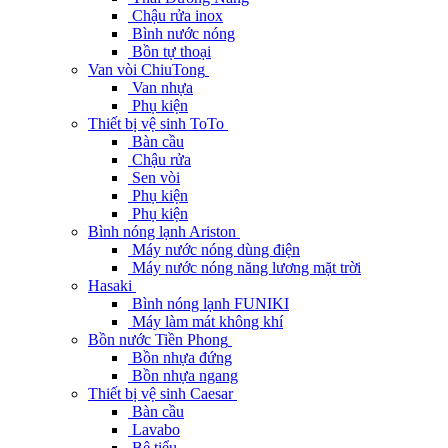
Chậu rửa inox
Bình nước nóng
Bồn tự thoại
Van vòi ChiuTong
Van nhựa
Phụ kiện
Thiết bị vệ sinh ToTo
Bàn cầu
Chậu rửa
Sen vòi
Phụ kiện
Phụ kiện
Bình nóng lạnh Ariston
Máy nước nóng dùng điện
Máy nước nóng năng lương mặt trời
Hasaki
Bình nóng lạnh FUNIKI
Máy làm mát không khí
Bồn nước Tiền Phong
Bồn nhựa đứng
Bồn nhựa ngang
Thiết bị vệ sinh Caesar
Bàn cầu
Lavabo
Bệ tiểu