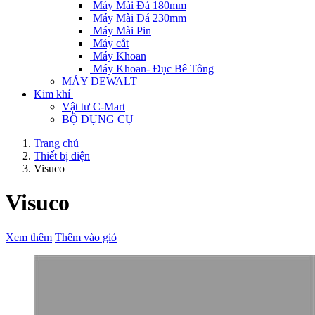
Máy Mài Đá 180mm
Máy Mài Đá 230mm
Máy Mài Pin
Máy cắt
Máy Khoan
Máy Khoan- Đục Bê Tông
MÁY DEWALT
Kim khí
Vật tư C-Mart
BỘ DỤNG CỤ
Trang chủ
Thiết bị điện
Visuco
Visuco
Xem thêm
Thêm vào giỏ