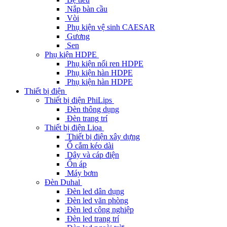
Nắp bàn cầu
Vòi
Phụ kiện vệ sinh CAESAR
Gương
Sen
Phụ kiện HDPE
Phụ kiện nối ren HDPE
Phụ kiện hàn HDPE
Phụ kiện hàn HDPE
Thiết bị điện
Thiết bị điện PhiLips
Đèn thông dụng
Đèn trang trí
Thiết bị điện Lioa
Thiết bị điện xây dựng
Ổ cắm kéo dài
Dây và cáp điện
Ổn áp
Máy bơm
Đèn Duhal
Đèn led dân dụng
Đèn led văn phòng
Đèn led công nghiệp
Đèn led trang trí