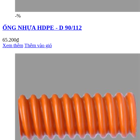
-%
ỐNG NHỰA HDPE - D 90/112
65.200₫
Xem thêm
Thêm vào giỏ