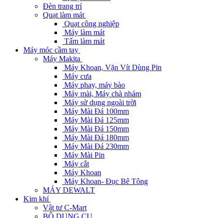
Đèn trang trí
Quạt làm mát
Quạt công nghiệp
Máy làm mát
Tấm làm mát
Máy móc cầm tay
Máy Makita
Máy Khoan, Vặn Vít Dùng Pin
Máy cưa
Máy phay, máy bào
Máy mài, Máy chà nhám
Máy sử dụng ngoài trời
Máy Mài Đá 100mm
Máy Mài Đá 125mm
Máy Mài Đá 150mm
Máy Mài Đá 180mm
Máy Mài Đá 230mm
Máy Mài Pin
Máy cắt
Máy Khoan
Máy Khoan- Đục Bê Tông
MÁY DEWALT
Kim khí
Vật tư C-Mart
BỘ DỤNG CỤ