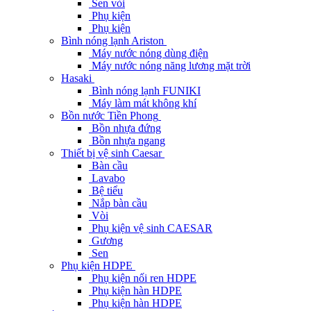
Sen vòi
Phụ kiện
Phụ kiện
Bình nóng lạnh Ariston
Máy nước nóng dùng điện
Máy nước nóng năng lương mặt trời
Hasaki
Bình nóng lạnh FUNIKI
Máy làm mát không khí
Bồn nước Tiền Phong
Bồn nhựa đứng
Bồn nhựa ngang
Thiết bị vệ sinh Caesar
Bàn cầu
Lavabo
Bệ tiểu
Nắp bàn cầu
Vòi
Phụ kiện vệ sinh CAESAR
Gương
Sen
Phụ kiện HDPE
Phụ kiện nối ren HDPE
Phụ kiện hàn HDPE
Phụ kiện hàn HDPE