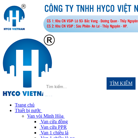
TÌM KIẾM
Trang chủ
Thiết bị nước
Van vòi Minh Hòa
Van cửa đồng
Van cửa PPR
Van 1 chiều lá