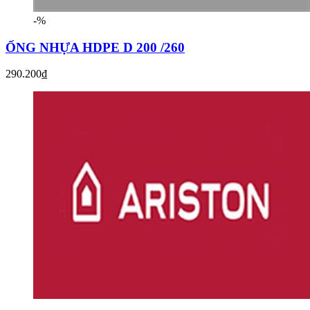
-%
ỐNG NHỰA HDPE D 200 /260
290.200₫