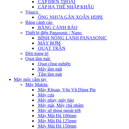
CÁP ĐIỆN THOẠI
CÁP HẠ THẾ NHẬP KHẨU
Visuco
ỐNG NHỰA GÂN XOẮN HDPE
Băng cảnh cáo
BĂNG CẢNH BÁO
Thiết bị điện Panasonic / Nano
BÌNH NÓNG LẠNH PANASONIC
MÁY BƠM
QUẠT TRẦN
Đèn trang trí
Quạt làm mát
Quạt công nghiệp
Máy làm mát
Tấm làm mát
Máy móc cầm tay
Máy Makita
Máy Khoan, Vặn Vít Dùng Pin
Máy cưa
Máy phay, máy bào
Máy mài, Máy chà nhám
Máy sử dụng ngoài trời
Máy Mài Đá 100mm
Máy Mài Đá 125mm
Máy Mài Đá 150mm