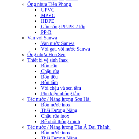
Ống nhựa Tiền Phong
UPVC
MPVC
HDPE
Gân sóng PP-PE 2 lớp
PP-R
Van vòi Sanwa
Van nước Sanwa
Vòi gạt, vòi nước Sanwa
Ống nhựa Hoa Sen
Thiết bị vệ sinh Inax
Bồn cầu
Chậu rửa
Bồn tiểu
Bồn tắm
Vòi chậu và sen tắm
Phụ kiện phòng tắm
Téc nước / Năng lượng Sơn Hà
Bồn nước inox
Thái Dương Năng
Chậu rửa inox
Bể phốt thông minh
Téc nước / Năng lượng Tân Á Đại Thành
Bồn nước inox
Thái Dương Năng