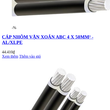
-%
CÁP NHÔM VẶN XOẮN ABC 4 X 50MM² -
AL/XLPE
44.410₫
Xem thêm
Thêm vào giỏ