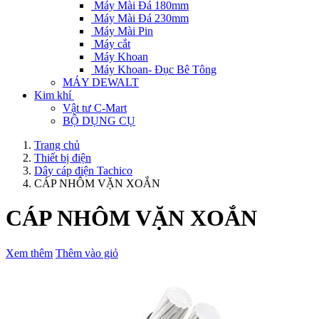
Máy Mài Đá 180mm
Máy Mài Đá 230mm
Máy Mài Pin
Máy cắt
Máy Khoan
Máy Khoan- Đục Bê Tông
MÁY DEWALT
Kim khí
Vật tư C-Mart
BỘ DỤNG CỤ
Trang chủ
Thiết bị điện
Dây cáp điện Tachico
CÁP NHÔM VẶN XOẮN
CÁP NHÔM VẶN XOẮN
Xem thêm
Thêm vào giỏ