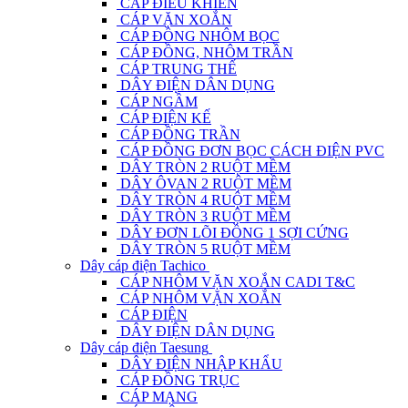
CÁP ĐIỀU KHIỂN
CÁP VẶN XOẮN
CÁP ĐỒNG NHÔM BỌC
CÁP ĐỒNG, NHÔM TRẦN
CÁP TRUNG THẾ
DÂY ĐIỆN DÂN DỤNG
CÁP NGẦM
CÁP ĐIỆN KẾ
CÁP ĐỒNG TRẦN
CÁP ĐỒNG ĐƠN BỌC CÁCH ĐIỆN PVC
DÂY TRÒN 2 RUỘT MỀM
DÂY ÔVAN 2 RUỘT MỀM
DÂY TRÒN 4 RUỘT MỀM
DÂY TRÒN 3 RUỘT MỀM
DÂY ĐƠN LÕI ĐỒNG 1 SỢI CỨNG
DÂY TRÒN 5 RUỘT MỀM
Dây cáp điện Tachico
CÁP NHÔM VẶN XOẮN CADI T&C
CÁP NHÔM VẶN XOẮN
CÁP ĐIỆN
DÂY ĐIỆN DÂN DỤNG
Dây cáp điện Taesung
DÂY ĐIỆN NHẬP KHẨU
CÁP ĐỒNG TRỤC
CÁP MẠNG