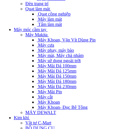
Đèn trang trí
Quạt làm mát
Quạt công nghiệp
Máy làm mát
Tấm làm mát
Máy móc cầm tay
Máy Makita
Máy Khoan, Vặn Vít Dùng Pin
Máy cưa
Máy phay, máy bào
Máy mài, Máy chà nhám
Máy sử dụng ngoài trời
Máy Mài Đá 100mm
Máy Mài Đá 125mm
Máy Mài Đá 150mm
Máy Mài Đá 180mm
Máy Mài Đá 230mm
Máy Mài Pin
Máy cắt
Máy Khoan
Máy Khoan- Đục Bê Tông
MÁY DEWALT
Kim khí
Vật tư C-Mart
BỘ DỤNG CỤ