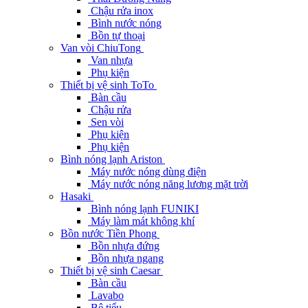
Chậu rửa inox
Bình nước nóng
Bồn tự thoại
Van vòi ChiuTong
Van nhựa
Phụ kiện
Thiết bị vệ sinh ToTo
Bàn cầu
Chậu rửa
Sen vòi
Phụ kiện
Phụ kiện
Bình nóng lạnh Ariston
Máy nước nóng dùng điện
Máy nước nóng năng lương mặt trời
Hasaki
Bình nóng lạnh FUNIKI
Máy làm mát không khí
Bồn nước Tiền Phong
Bồn nhựa đứng
Bồn nhựa ngang
Thiết bị vệ sinh Caesar
Bàn cầu
Lavabo
Bệ tiểu