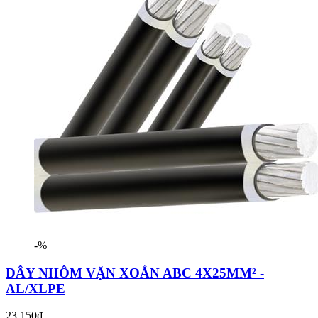
-%
DÂY NHÔM VẶN XOẮN ABC 4X25MM² -
AL/XLPE
23.150₫