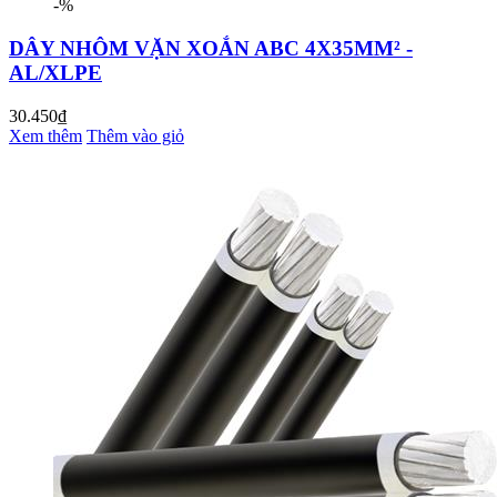
-%
DÂY NHÔM VẶN XOẮN ABC 4X35MM² -
AL/XLPE
30.450₫
Xem thêm
Thêm vào giỏ