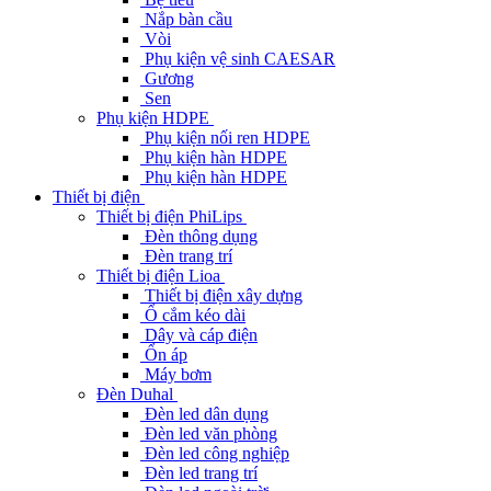
Nắp bàn cầu
Vòi
Phụ kiện vệ sinh CAESAR
Gương
Sen
Phụ kiện HDPE
Phụ kiện nối ren HDPE
Phụ kiện hàn HDPE
Phụ kiện hàn HDPE
Thiết bị điện
Thiết bị điện PhiLips
Đèn thông dụng
Đèn trang trí
Thiết bị điện Lioa
Thiết bị điện xây dựng
Ổ cắm kéo dài
Dây và cáp điện
Ổn áp
Máy bơm
Đèn Duhal
Đèn led dân dụng
Đèn led văn phòng
Đèn led công nghiệp
Đèn led trang trí