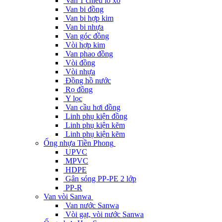
Van 1 chiều lò xo
Van bi đồng
Van bi hợp kim
Van bi nhựa
Van góc đồng
Vòi hợp kim
Van phao đồng
Vòi đồng
Vòi nhựa
Đồng hồ nước
Rọ đồng
Y lọc
Van cầu hơi đồng
Linh phụ kiện đồng
Linh phụ kiện kẽm
Linh phụ kiện kẽm
Ống nhựa Tiền Phong
UPVC
MPVC
HDPE
Gân sóng PP-PE 2 lớp
PP-R
Van vòi Sanwa
Van nước Sanwa
Vòi gạt, vòi nước Sanwa