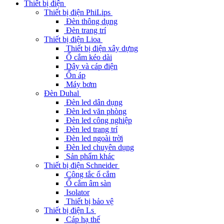
Thiết bị điện
Thiết bị điện PhiLips
Đèn thông dụng
Đèn trang trí
Thiết bị điện Lioa
Thiết bị điện xây dựng
Ổ cắm kéo dài
Dây và cáp điện
Ổn áp
Máy bơm
Đèn Duhal
Đèn led dân dụng
Đèn led văn phòng
Đèn led công nghiệp
Đèn led trang trí
Đèn led ngoài trời
Đèn led chuyên dụng
Sản phẩm khác
Thiết bị điện Schneider
Công tắc ổ cắm
Ổ cắm âm sàn
Isolator
Thiết bị bảo vệ
Thiết bị điện Ls
Cáp hạ thế