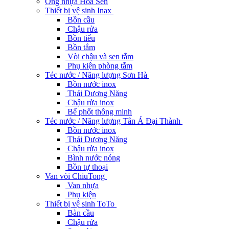
Ống nhựa Hoa Sen
Thiết bị vệ sinh Inax
Bồn cầu
Chậu rửa
Bồn tiểu
Bồn tắm
Vòi chậu và sen tắm
Phụ kiện phòng tắm
Téc nước / Năng lượng Sơn Hà
Bồn nước inox
Thái Dương Năng
Chậu rửa inox
Bể phốt thông minh
Téc nước / Năng lượng Tân Á Đại Thành
Bồn nước inox
Thái Dương Năng
Chậu rửa inox
Bình nước nóng
Bồn tự thoại
Van vòi ChiuTong
Van nhựa
Phụ kiện
Thiết bị vệ sinh ToTo
Bàn cầu
Chậu rửa