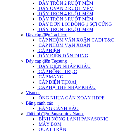
DÂY TRÒN 2 RUỘT MỀM
DÂY ÔVAN 2 RUỘT MỀM
DÂY TRÒN 4 RUỘT MỀM
DÂY TRÒN 3 RUỘT MỀM
DÂY ĐƠN LÕI ĐỒNG 1 SỢI CỨNG
DÂY TRÒN 5 RUỘT MỀM
Dây cáp điện Tachico
CÁP NHÔM VẶN XOẮN CADI T&C
CÁP NHÔM VẶN XOẮN
CÁP ĐIỆN
DÂY ĐIỆN DÂN DỤNG
Dây cáp điện Taesung
DÂY ĐIỆN NHẬP KHẨU
CÁP ĐỒNG TRỤC
CÁP MẠNG
CÁP ĐIỆN THOẠI
CÁP HẠ THẾ NHẬP KHẨU
Visuco
ỐNG NHỰA GÂN XOẮN HDPE
Băng cảnh cáo
BĂNG CẢNH BÁO
Thiết bị điện Panasonic / Nano
BÌNH NÓNG LẠNH PANASONIC
MÁY BƠM
QUẠT TRẦN