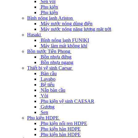
Sen vòi
Phụ kiện
Phụ kiện
Bình nóng lạnh Ariston
Máy nước nóng dùng điện
Máy nước nóng năng lương mặt trời
Hasaki
Bình nóng lạnh FUNIKI
Máy làm mát không khí
Bồn nước Tiền Phong
Bồn nhựa đứng
Bồn nhựa ngang
Thiết bị vệ sinh Caesar
Bàn cầu
Lavabo
Bệ tiểu
Nắp bàn cầu
Vòi
Phụ kiện vệ sinh CAESAR
Gương
Sen
Phụ kiện HDPE
Phụ kiện nối ren HDPE
Phụ kiện hàn HDPE
Phụ kiện hàn HDPE