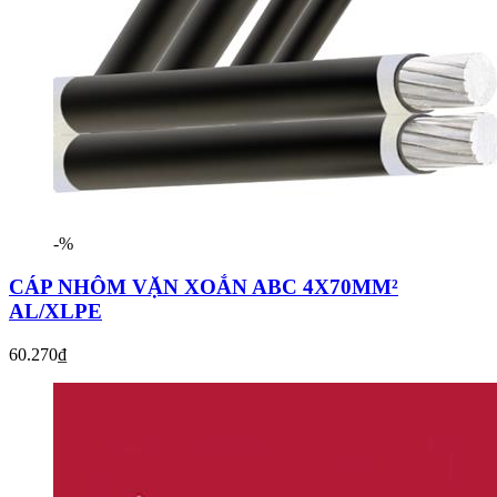
-%
CÁP NHÔM VẶN XOẮN ABC 4X70MM²
AL/XLPE
60.270₫