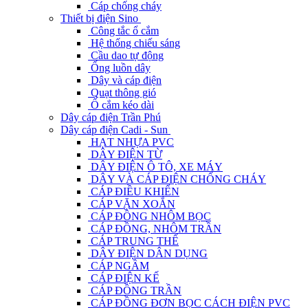
Cáp chống cháy
Thiết bị điện Sino
Công tắc ổ cắm
Hệ thống chiếu sáng
Cầu dao tự động
Ống luồn dây
Dây và cáp điện
Quạt thông gió
Ổ cắm kéo dài
Dây cáp điện Trần Phú
Dây cáp điện Cadi - Sun
HẠT NHỰA PVC
DÂY ĐIỆN TỪ
DÂY ĐIỆN Ô TÔ, XE MÁY
DÂY VÀ CÁP ĐIỆN CHỐNG CHÁY
CÁP ĐIỀU KHIỂN
CÁP VẶN XOẮN
CÁP ĐỒNG NHÔM BỌC
CÁP ĐỒNG, NHÔM TRẦN
CÁP TRUNG THẾ
DÂY ĐIỆN DÂN DỤNG
CÁP NGẦM
CÁP ĐIỆN KẾ
CÁP ĐỒNG TRẦN
CÁP ĐỒNG ĐƠN BỌC CÁCH ĐIỆN PVC