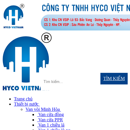
TÌM KIẾM
Trang chủ
Thiết bị nước
Van vòi Minh Hòa
Van cửa đồng
Van cửa PPR
Van 1 chiều lá