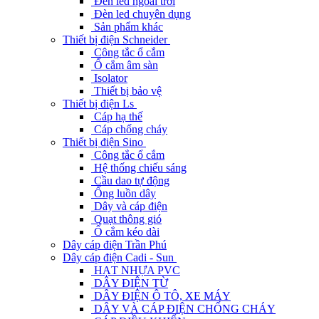
Đèn led ngoài trời
Đèn led chuyên dụng
Sản phẩm khác
Thiết bị điện Schneider
Công tắc ổ cắm
Ổ cắm âm sàn
Isolator
Thiết bị bảo vệ
Thiết bị điện Ls
Cáp hạ thế
Cáp chống cháy
Thiết bị điện Sino
Công tắc ổ cắm
Hệ thống chiếu sáng
Cầu dao tự động
Ống luồn dây
Dây và cáp điện
Quạt thông gió
Ổ cắm kéo dài
Dây cáp điện Trần Phú
Dây cáp điện Cadi - Sun
HẠT NHỰA PVC
DÂY ĐIỆN TỪ
DÂY ĐIỆN Ô TÔ, XE MÁY
DÂY VÀ CÁP ĐIỆN CHỐNG CHÁY