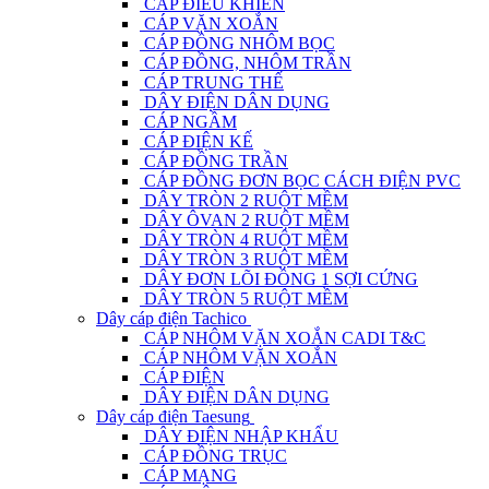
CÁP ĐIỀU KHIỂN
CÁP VẶN XOẮN
CÁP ĐỒNG NHÔM BỌC
CÁP ĐỒNG, NHÔM TRẦN
CÁP TRUNG THẾ
DÂY ĐIỆN DÂN DỤNG
CÁP NGẦM
CÁP ĐIỆN KẾ
CÁP ĐỒNG TRẦN
CÁP ĐỒNG ĐƠN BỌC CÁCH ĐIỆN PVC
DÂY TRÒN 2 RUỘT MỀM
DÂY ÔVAN 2 RUỘT MỀM
DÂY TRÒN 4 RUỘT MỀM
DÂY TRÒN 3 RUỘT MỀM
DÂY ĐƠN LÕI ĐỒNG 1 SỢI CỨNG
DÂY TRÒN 5 RUỘT MỀM
Dây cáp điện Tachico
CÁP NHÔM VẶN XOẮN CADI T&C
CÁP NHÔM VẶN XOẮN
CÁP ĐIỆN
DÂY ĐIỆN DÂN DỤNG
Dây cáp điện Taesung
DÂY ĐIỆN NHẬP KHẨU
CÁP ĐỒNG TRỤC
CÁP MẠNG