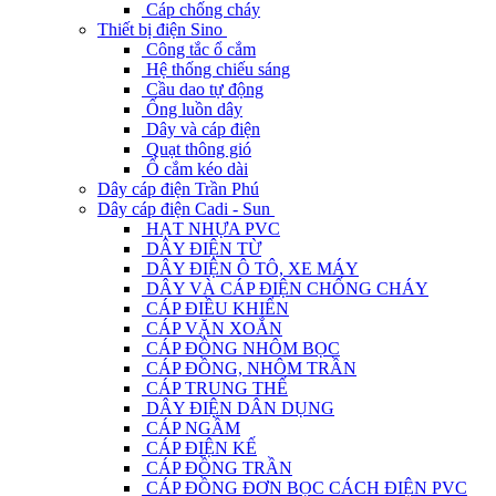
Cáp chống cháy
Thiết bị điện Sino
Công tắc ổ cắm
Hệ thống chiếu sáng
Cầu dao tự động
Ống luồn dây
Dây và cáp điện
Quạt thông gió
Ổ cắm kéo dài
Dây cáp điện Trần Phú
Dây cáp điện Cadi - Sun
HẠT NHỰA PVC
DÂY ĐIỆN TỪ
DÂY ĐIỆN Ô TÔ, XE MÁY
DÂY VÀ CÁP ĐIỆN CHỐNG CHÁY
CÁP ĐIỀU KHIỂN
CÁP VẶN XOẮN
CÁP ĐỒNG NHÔM BỌC
CÁP ĐỒNG, NHÔM TRẦN
CÁP TRUNG THẾ
DÂY ĐIỆN DÂN DỤNG
CÁP NGẦM
CÁP ĐIỆN KẾ
CÁP ĐỒNG TRẦN
CÁP ĐỒNG ĐƠN BỌC CÁCH ĐIỆN PVC