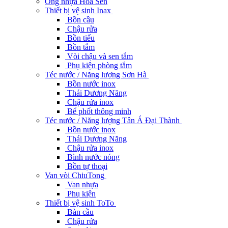
Ống nhựa Hoa Sen
Thiết bị vệ sinh Inax
Bồn cầu
Chậu rửa
Bồn tiểu
Bồn tắm
Vòi chậu và sen tắm
Phụ kiện phòng tắm
Téc nước / Năng lượng Sơn Hà
Bồn nước inox
Thái Dương Năng
Chậu rửa inox
Bể phốt thông minh
Téc nước / Năng lượng Tân Á Đại Thành
Bồn nước inox
Thái Dương Năng
Chậu rửa inox
Bình nước nóng
Bồn tự thoại
Van vòi ChiuTong
Van nhựa
Phụ kiện
Thiết bị vệ sinh ToTo
Bàn cầu
Chậu rửa