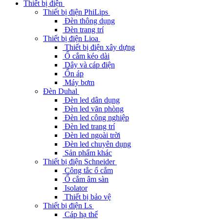
Thiết bị điện
Thiết bị điện PhiLips
Đèn thông dụng
Đèn trang trí
Thiết bị điện Lioa
Thiết bị điện xây dựng
Ổ cắm kéo dài
Dây và cáp điện
Ổn áp
Máy bơm
Đèn Duhal
Đèn led dân dụng
Đèn led văn phòng
Đèn led công nghiệp
Đèn led trang trí
Đèn led ngoài trời
Đèn led chuyên dụng
Sản phẩm khác
Thiết bị điện Schneider
Công tắc ổ cắm
Ổ cắm âm sàn
Isolator
Thiết bị bảo vệ
Thiết bị điện Ls
Cáp hạ thế