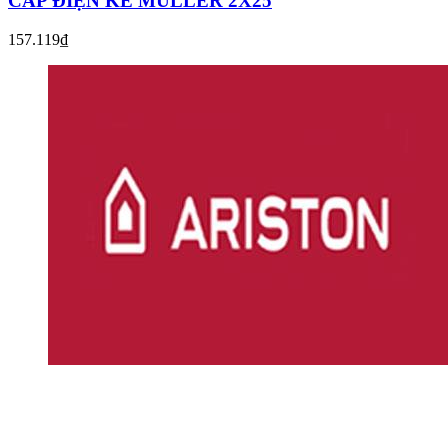
CÁP ĐIỆN KẾ MULLER 2X25
157.119₫