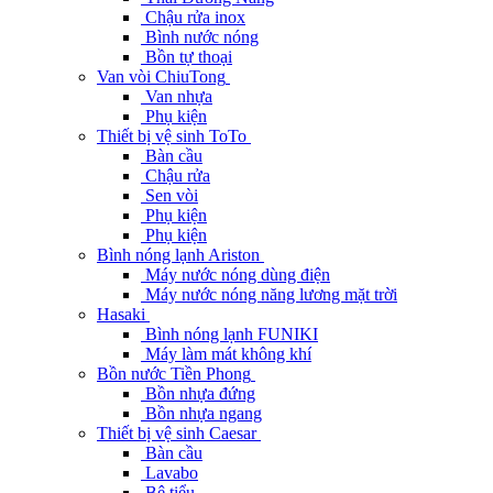
Chậu rửa inox
Bình nước nóng
Bồn tự thoại
Van vòi ChiuTong
Van nhựa
Phụ kiện
Thiết bị vệ sinh ToTo
Bàn cầu
Chậu rửa
Sen vòi
Phụ kiện
Phụ kiện
Bình nóng lạnh Ariston
Máy nước nóng dùng điện
Máy nước nóng năng lương mặt trời
Hasaki
Bình nóng lạnh FUNIKI
Máy làm mát không khí
Bồn nước Tiền Phong
Bồn nhựa đứng
Bồn nhựa ngang
Thiết bị vệ sinh Caesar
Bàn cầu
Lavabo
Bệ tiểu