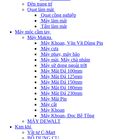
Đèn trang trí
Quạt làm mát
Quạt công nghiệp
Máy làm mát
Tấm làm mát
Máy móc cầm tay
Máy Makita
Máy Khoan, Vặn Vít Dùng Pin
Máy cưa
Máy phay, máy bào
Máy mài, Máy chà nhám
Máy sử dụng ngoài trời
Máy Mài Đá 100mm
Máy Mài Đá 125mm
Máy Mài Đá 150mm
Máy Mài Đá 180mm
Máy Mài Đá 230mm
Máy Mài Pin
Máy cắt
Máy Khoan
Máy Khoan- Đục Bê Tông
MÁY DEWALT
Kim khí
Vật tư C-Mart
BỘ DỤNG CỤ