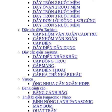
DÂY TRÒN 2 RUỘT MỀM
DÂY ÔVAN 2 RUỘT MỀM
DÂY TRÒN 4 RUỘT MỀM
DÂY TRÒN 3 RUỘT MỀM
DÂY ĐƠN LÕI ĐỒNG 1 SỢI CỨNG
DÂY TRÒN 5 RUỘT MỀM
Dây cáp điện Tachico
CÁP NHÔM VẶN XOẮN CADI T&C
CÁP NHÔM VẶN XOẮN
CÁP ĐIỆN
DÂY ĐIỆN DÂN DỤNG
Dây cáp điện Taesung
DÂY ĐIỆN NHẬP KHẨU
CÁP ĐỒNG TRỤC
CÁP MẠNG
CÁP ĐIỆN THOẠI
CÁP HẠ THẾ NHẬP KHẨU
Visuco
ỐNG NHỰA GÂN XOẮN HDPE
Băng cảnh cáo
BĂNG CẢNH BÁO
Thiết bị điện Panasonic / Nano
BÌNH NÓNG LẠNH PANASONIC
MÁY BƠM
QUẠT TRẦN