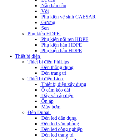
Nắp bàn cầu
Vòi
Phụ kiện vệ sinh CAESAR
Gương
Sen
Phụ kiện HDPE
Phụ kiện nối ren HDPE
Phụ kiện hàn HDPE
Phụ kiện hàn HDPE
Thiết bị điện
Thiết bị điện PhiLips
Đèn thông dụng
Đèn trang trí
Thiết bị điện Lioa
Thiết bị điện xây dựng
Ổ cắm kéo dài
Dây và cáp điện
Ổn áp
Máy bơm
Đèn Duhal
Đèn led dân dụng
Đèn led văn phòng
Đèn led công nghiệp
Đèn led trang trí