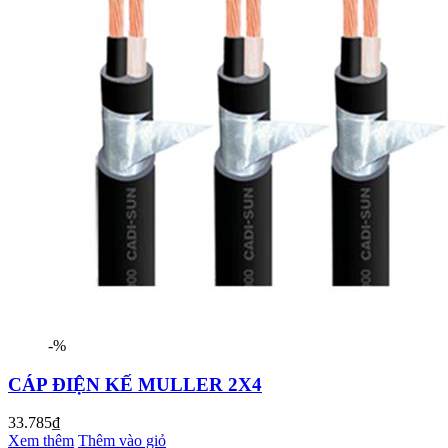
-%
CÁP ĐIỆN KẾ MULLER 2X4
33.785₫
Xem thêm
Thêm vào giỏ