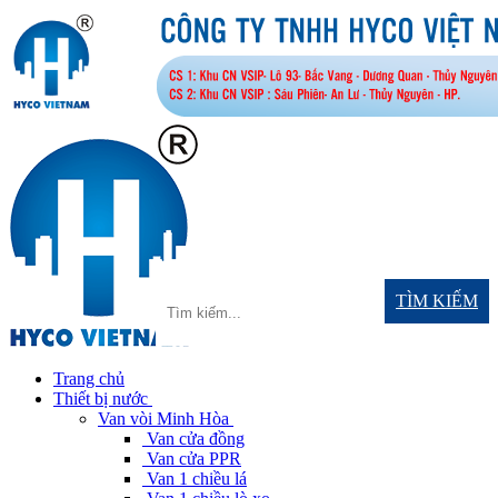
TÌM KIẾM
Trang chủ
Thiết bị nước
Van vòi Minh Hòa
Van cửa đồng
Van cửa PPR
Van 1 chiều lá