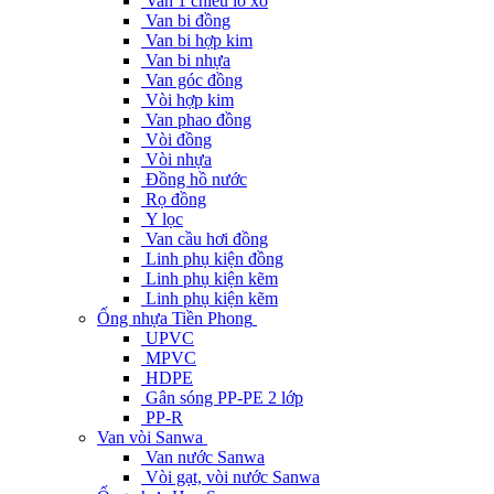
Van 1 chiều lò xo
Van bi đồng
Van bi hợp kim
Van bi nhựa
Van góc đồng
Vòi hợp kim
Van phao đồng
Vòi đồng
Vòi nhựa
Đồng hồ nước
Rọ đồng
Y lọc
Van cầu hơi đồng
Linh phụ kiện đồng
Linh phụ kiện kẽm
Linh phụ kiện kẽm
Ống nhựa Tiền Phong
UPVC
MPVC
HDPE
Gân sóng PP-PE 2 lớp
PP-R
Van vòi Sanwa
Van nước Sanwa
Vòi gạt, vòi nước Sanwa