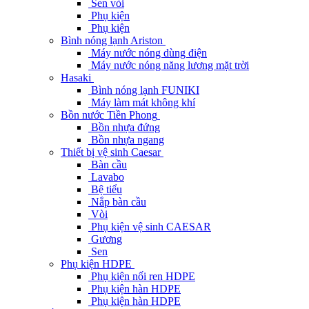
Sen vòi
Phụ kiện
Phụ kiện
Bình nóng lạnh Ariston
Máy nước nóng dùng điện
Máy nước nóng năng lương mặt trời
Hasaki
Bình nóng lạnh FUNIKI
Máy làm mát không khí
Bồn nước Tiền Phong
Bồn nhựa đứng
Bồn nhựa ngang
Thiết bị vệ sinh Caesar
Bàn cầu
Lavabo
Bệ tiểu
Nắp bàn cầu
Vòi
Phụ kiện vệ sinh CAESAR
Gương
Sen
Phụ kiện HDPE
Phụ kiện nối ren HDPE
Phụ kiện hàn HDPE
Phụ kiện hàn HDPE