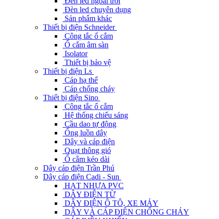
Đèn led ngoài trời
Đèn led chuyên dụng
Sản phẩm khác
Thiết bị điện Schneider
Công tắc ổ cắm
Ổ cắm âm sàn
Isolator
Thiết bị bảo vệ
Thiết bị điện Ls
Cáp hạ thế
Cáp chống cháy
Thiết bị điện Sino
Công tắc ổ cắm
Hệ thống chiếu sáng
Cầu dao tự động
Ống luồn dây
Dây và cáp điện
Quạt thông gió
Ổ cắm kéo dài
Dây cáp điện Trần Phú
Dây cáp điện Cadi - Sun
HẠT NHỰA PVC
DÂY ĐIỆN TỪ
DÂY ĐIỆN Ô TÔ, XE MÁY
DÂY VÀ CÁP ĐIỆN CHỐNG CHÁY