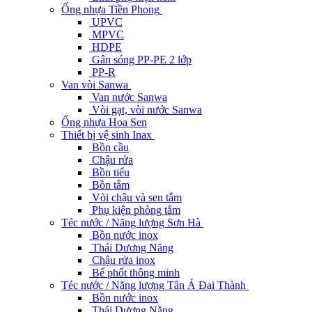
Ống nhựa Tiền Phong
UPVC
MPVC
HDPE
Gân sóng PP-PE 2 lớp
PP-R
Van vòi Sanwa
Van nước Sanwa
Vòi gạt, vòi nước Sanwa
Ống nhựa Hoa Sen
Thiết bị vệ sinh Inax
Bồn cầu
Chậu rửa
Bồn tiểu
Bồn tắm
Vòi chậu và sen tắm
Phụ kiện phòng tắm
Téc nước / Năng lượng Sơn Hà
Bồn nước inox
Thái Dương Năng
Chậu rửa inox
Bể phốt thông minh
Téc nước / Năng lượng Tân Á Đại Thành
Bồn nước inox
Thái Dương Năng