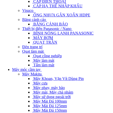
CÁP ĐIỆN THOẠI
CÁP HẠ THẾ NHẬP KHẨU
Visuco
ỐNG NHỰA GÂN XOẮN HDPE
Băng cảnh cáo
BĂNG CẢNH BÁO
Thiết bị điện Panasonic / Nano
BÌNH NÓNG LẠNH PANASONIC
MÁY BƠM
QUẠT TRẦN
Đèn trang trí
Quạt làm mát
Quạt công nghiệp
Máy làm mát
Tấm làm mát
Máy móc cầm tay
Máy Makita
Máy Khoan, Vặn Vít Dùng Pin
Máy cưa
Máy phay, máy bào
Máy mài, Máy chà nhám
Máy sử dụng ngoài trời
Máy Mài Đá 100mm
Máy Mài Đá 125mm
Máy Mài Đá 150mm