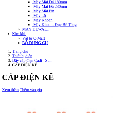
Máy Mài Đá 180mm
Máy Mài Đá 230mm
Máy Mài Pin
Máy cắt
Máy Khoan
Máy Khoan- Đục Bê Tông
MÁY DEWALT
Kim khí
Vật tư C-Mart
BỘ DỤNG CỤ
Trang chủ
Thiết bị điện
Dây cáp điện Cadi - Sun
CÁP ĐIỆN KẾ
CÁP ĐIỆN KẾ
Xem thêm
Thêm vào giỏ