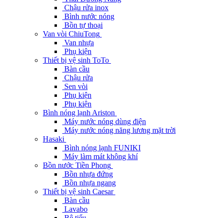
Chậu rửa inox
Bình nước nóng
Bồn tự thoại
Van vòi ChiuTong
Van nhựa
Phụ kiện
Thiết bị vệ sinh ToTo
Bàn cầu
Chậu rửa
Sen vòi
Phụ kiện
Phụ kiện
Bình nóng lạnh Ariston
Máy nước nóng dùng điện
Máy nước nóng năng lương mặt trời
Hasaki
Bình nóng lạnh FUNIKI
Máy làm mát không khí
Bồn nước Tiền Phong
Bồn nhựa đứng
Bồn nhựa ngang
Thiết bị vệ sinh Caesar
Bàn cầu
Lavabo
Bệ tiểu