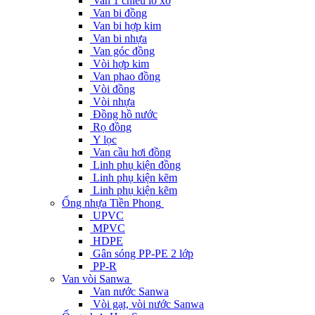
Van 1 chiều lò xo
Van bi đồng
Van bi hợp kim
Van bi nhựa
Van góc đồng
Vòi hợp kim
Van phao đồng
Vòi đồng
Vòi nhựa
Đồng hồ nước
Rọ đồng
Y lọc
Van cầu hơi đồng
Linh phụ kiện đồng
Linh phụ kiện kẽm
Linh phụ kiện kẽm
Ống nhựa Tiền Phong
UPVC
MPVC
HDPE
Gân sóng PP-PE 2 lớp
PP-R
Van vòi Sanwa
Van nước Sanwa
Vòi gạt, vòi nước Sanwa