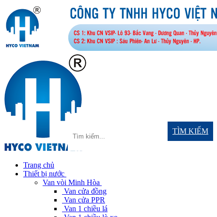
TÌM KIẾM
Trang chủ
Thiết bị nước
Van vòi Minh Hòa
Van cửa đồng
Van cửa PPR
Van 1 chiều lá