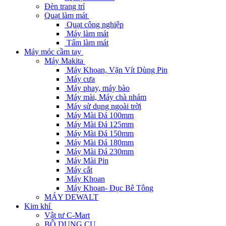
Đèn trang trí
Quạt làm mát
Quạt công nghiệp
Máy làm mát
Tấm làm mát
Máy móc cầm tay
Máy Makita
Máy Khoan, Vặn Vít Dùng Pin
Máy cưa
Máy phay, máy bào
Máy mài, Máy chà nhám
Máy sử dụng ngoài trời
Máy Mài Đá 100mm
Máy Mài Đá 125mm
Máy Mài Đá 150mm
Máy Mài Đá 180mm
Máy Mài Đá 230mm
Máy Mài Pin
Máy cắt
Máy Khoan
Máy Khoan- Đục Bê Tông
MÁY DEWALT
Kim khí
Vật tư C-Mart
BỘ DỤNG CỤ