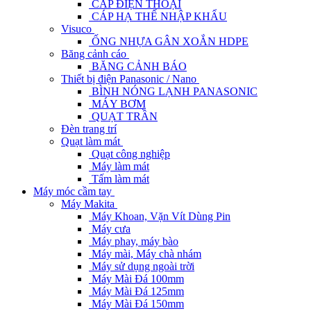
CÁP ĐIỆN THOẠI
CÁP HẠ THẾ NHẬP KHẨU
Visuco
ỐNG NHỰA GÂN XOẮN HDPE
Băng cảnh cáo
BĂNG CẢNH BÁO
Thiết bị điện Panasonic / Nano
BÌNH NÓNG LẠNH PANASONIC
MÁY BƠM
QUẠT TRẦN
Đèn trang trí
Quạt làm mát
Quạt công nghiệp
Máy làm mát
Tấm làm mát
Máy móc cầm tay
Máy Makita
Máy Khoan, Vặn Vít Dùng Pin
Máy cưa
Máy phay, máy bào
Máy mài, Máy chà nhám
Máy sử dụng ngoài trời
Máy Mài Đá 100mm
Máy Mài Đá 125mm
Máy Mài Đá 150mm