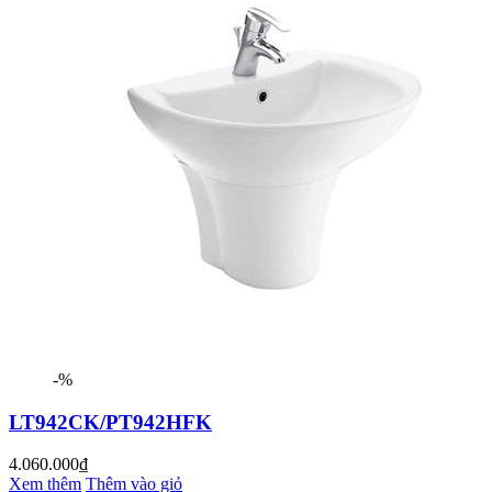
-%
LT942CK/PT942HFK
4.060.000₫
Xem thêm
Thêm vào giỏ