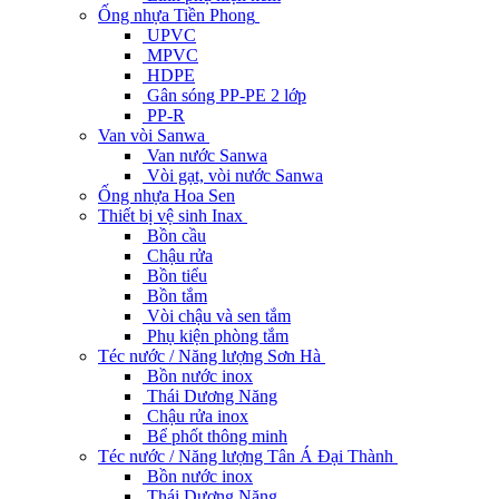
Ống nhựa Tiền Phong
UPVC
MPVC
HDPE
Gân sóng PP-PE 2 lớp
PP-R
Van vòi Sanwa
Van nước Sanwa
Vòi gạt, vòi nước Sanwa
Ống nhựa Hoa Sen
Thiết bị vệ sinh Inax
Bồn cầu
Chậu rửa
Bồn tiểu
Bồn tắm
Vòi chậu và sen tắm
Phụ kiện phòng tắm
Téc nước / Năng lượng Sơn Hà
Bồn nước inox
Thái Dương Năng
Chậu rửa inox
Bể phốt thông minh
Téc nước / Năng lượng Tân Á Đại Thành
Bồn nước inox
Thái Dương Năng