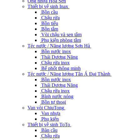
Ống nhựa Hoa Sen
Thiết bị vệ sinh Inax
Bồn cầu
Chậu rửa
Bồn tiểu
Bồn tắm
Vòi chậu và sen tắm
Phụ kiện phòng tắm
Téc nước / Năng lượng Sơn Hà
Bồn nước inox
Thái Dương Năng
Chậu rửa inox
Bể phốt thông minh
Téc nước / Năng lượng Tân Á Đại Thành
Bồn nước inox
Thái Dương Năng
Chậu rửa inox
Bình nước nóng
Bồn tự thoại
Van vòi ChiuTong
Van nhựa
Phụ kiện
Thiết bị vệ sinh ToTo
Bàn cầu
Chậu rửa