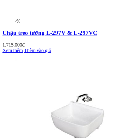
-%
Chậu treo tường L-297V & L-297VC
1.715.000₫
Xem thêm
Thêm vào giỏ