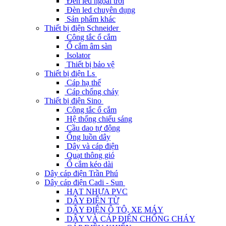
Đèn led ngoài trời
Đèn led chuyên dụng
Sản phẩm khác
Thiết bị điện Schneider
Công tắc ổ cắm
Ổ cắm âm sàn
Isolator
Thiết bị bảo vệ
Thiết bị điện Ls
Cáp hạ thế
Cáp chống cháy
Thiết bị điện Sino
Công tắc ổ cắm
Hệ thống chiếu sáng
Cầu dao tự động
Ống luồn dây
Dây và cáp điện
Quạt thông gió
Ổ cắm kéo dài
Dây cáp điện Trần Phú
Dây cáp điện Cadi - Sun
HẠT NHỰA PVC
DÂY ĐIỆN TỪ
DÂY ĐIỆN Ô TÔ, XE MÁY
DÂY VÀ CÁP ĐIỆN CHỐNG CHÁY