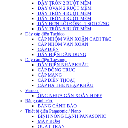
DÂY TRÒN 2 RUỘT MỀM
DÂY ÔVAN 2 RUỘT MỀM
DÂY TRÒN 4 RUỘT MỀM
DÂY TRÒN 3 RUỘT MỀM
DÂY ĐƠN LÕI ĐỒNG 1 SỢI CỨNG
DÂY TRÒN 5 RUỘT MỀM
Dây cáp điện Tachico
CÁP NHÔM VẶN XOẮN CADI T&C
CÁP NHÔM VẶN XOẮN
CÁP ĐIỆN
DÂY ĐIỆN DÂN DỤNG
Dây cáp điện Taesung
DÂY ĐIỆN NHẬP KHẨU
CÁP ĐỒNG TRỤC
CÁP MẠNG
CÁP ĐIỆN THOẠI
CÁP HẠ THẾ NHẬP KHẨU
Visuco
ỐNG NHỰA GÂN XOẮN HDPE
Băng cảnh cáo
BĂNG CẢNH BÁO
Thiết bị điện Panasonic / Nano
BÌNH NÓNG LẠNH PANASONIC
MÁY BƠM
QUẠT TRẦN