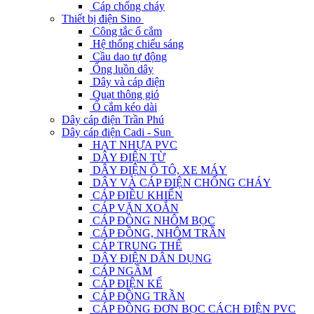
Cáp chống cháy
Thiết bị điện Sino
Công tắc ổ cắm
Hệ thống chiếu sáng
Cầu dao tự động
Ống luồn dây
Dây và cáp điện
Quạt thông gió
Ổ cắm kéo dài
Dây cáp điện Trần Phú
Dây cáp điện Cadi - Sun
HẠT NHỰA PVC
DÂY ĐIỆN TỪ
DÂY ĐIỆN Ô TÔ, XE MÁY
DÂY VÀ CÁP ĐIỆN CHỐNG CHÁY
CÁP ĐIỀU KHIỂN
CÁP VẶN XOẮN
CÁP ĐỒNG NHÔM BỌC
CÁP ĐỒNG, NHÔM TRẦN
CÁP TRUNG THẾ
DÂY ĐIỆN DÂN DỤNG
CÁP NGẦM
CÁP ĐIỆN KẾ
CÁP ĐỒNG TRẦN
CÁP ĐỒNG ĐƠN BỌC CÁCH ĐIỆN PVC