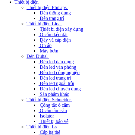
Thiết bị điện
Thiết bị điện PhiLips
Đèn thông dụng
Đèn trang trí
Thiết bị điện Lioa
Thiết bị điện xây dựng
Ổ cắm kéo dài
Dây và cáp điện
Ổn áp
Máy bơm
Đèn Duhal
Đèn led dân dụng
Đèn led văn phòng
Đèn led công nghiệp
Đèn led trang trí
Đèn led ngoài trời
Đèn led chuyên dụng
Sản phẩm khác
Thiết bị điện Schneider
Công tắc ổ cắm
Ổ cắm âm sàn
Isolator
Thiết bị bảo vệ
Thiết bị điện Ls
Cáp hạ thế