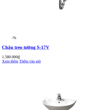
-%
Chậu treo tường S-17V
1.580.000₫
Xem thêm
Thêm vào giỏ