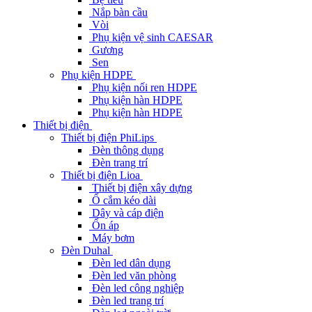
Nắp bàn cầu
Vòi
Phụ kiện vệ sinh CAESAR
Gương
Sen
Phụ kiện HDPE
Phụ kiện nối ren HDPE
Phụ kiện hàn HDPE
Phụ kiện hàn HDPE
Thiết bị điện
Thiết bị điện PhiLips
Đèn thông dụng
Đèn trang trí
Thiết bị điện Lioa
Thiết bị điện xây dựng
Ổ cắm kéo dài
Dây và cáp điện
Ổn áp
Máy bơm
Đèn Duhal
Đèn led dân dụng
Đèn led văn phòng
Đèn led công nghiệp
Đèn led trang trí