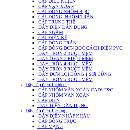
CÁP ĐIỀU KHIỂN
CÁP VẶN XOẮN
CÁP ĐỒNG NHÔM BỌC
CÁP ĐỒNG, NHÔM TRẦN
CÁP TRUNG THẾ
DÂY ĐIỆN DÂN DỤNG
CÁP NGẦM
CÁP ĐIỆN KẾ
CÁP ĐỒNG TRẦN
CÁP ĐỒNG ĐƠN BỌC CÁCH ĐIỆN PVC
DÂY TRÒN 2 RUỘT MỀM
DÂY ÔVAN 2 RUỘT MỀM
DÂY TRÒN 4 RUỘT MỀM
DÂY TRÒN 3 RUỘT MỀM
DÂY ĐƠN LÕI ĐỒNG 1 SỢI CỨNG
DÂY TRÒN 5 RUỘT MỀM
Dây cáp điện Tachico
CÁP NHÔM VẶN XOẮN CADI T&C
CÁP NHÔM VẶN XOẮN
CÁP ĐIỆN
DÂY ĐIỆN DÂN DỤNG
Dây cáp điện Taesung
DÂY ĐIỆN NHẬP KHẨU
CÁP ĐỒNG TRỤC
CÁP MẠNG