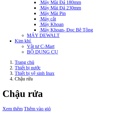
Máy Mài Đá 180mm
Máy Mài Đá 230mm
Máy Mài Pin
Máy cắt
Máy Khoan
Máy Khoan- Đục Bê Tông
MÁY DEWALT
Kim khí
Vật tư C-Mart
BỘ DỤNG CỤ
Trang chủ
Thiết bị nước
Thiết bị vệ sinh Inax
Chậu rửa
Chậu rửa
Xem thêm
Thêm vào giỏ