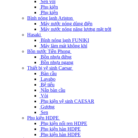
Sen vòi
Phụ kiện
Phụ kiện
Bình nóng lạnh Ariston
Máy nước nóng dùng điện
Máy nước nóng năng lương mặt trời
Hasaki
Bình nóng lạnh FUNIKI
Máy làm mát không khí
Bồn nước Tiền Phong
Bồn nhựa đứng
Bồn nhựa ngang
Thiết bị vệ sinh Caesar
Bàn cầu
Lavabo
Bệ tiểu
Nắp bàn cầu
Vòi
Phụ kiện vệ sinh CAESAR
Gương
Sen
Phụ kiện HDPE
Phụ kiện nối ren HDPE
Phụ kiện hàn HDPE
Phụ kiện hàn HDPE