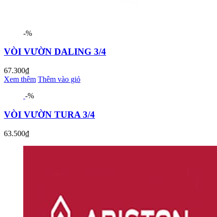
-%
VÒI VƯỜN DALING 3/4
67.300₫
Xem thêm
Thêm vào giỏ
-%
VÒI VƯỜN TURA 3/4
63.500₫