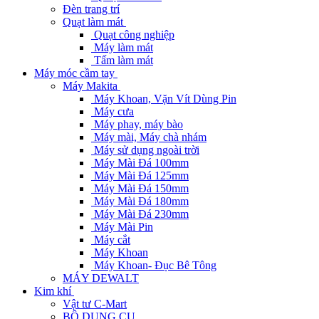
Đèn trang trí
Quạt làm mát
Quạt công nghiệp
Máy làm mát
Tấm làm mát
Máy móc cầm tay
Máy Makita
Máy Khoan, Vặn Vít Dùng Pin
Máy cưa
Máy phay, máy bào
Máy mài, Máy chà nhám
Máy sử dụng ngoài trời
Máy Mài Đá 100mm
Máy Mài Đá 125mm
Máy Mài Đá 150mm
Máy Mài Đá 180mm
Máy Mài Đá 230mm
Máy Mài Pin
Máy cắt
Máy Khoan
Máy Khoan- Đục Bê Tông
MÁY DEWALT
Kim khí
Vật tư C-Mart
BỘ DỤNG CỤ