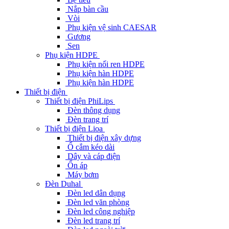
Nắp bàn cầu
Vòi
Phụ kiện vệ sinh CAESAR
Gương
Sen
Phụ kiện HDPE
Phụ kiện nối ren HDPE
Phụ kiện hàn HDPE
Phụ kiện hàn HDPE
Thiết bị điện
Thiết bị điện PhiLips
Đèn thông dụng
Đèn trang trí
Thiết bị điện Lioa
Thiết bị điện xây dựng
Ổ cắm kéo dài
Dây và cáp điện
Ổn áp
Máy bơm
Đèn Duhal
Đèn led dân dụng
Đèn led văn phòng
Đèn led công nghiệp
Đèn led trang trí