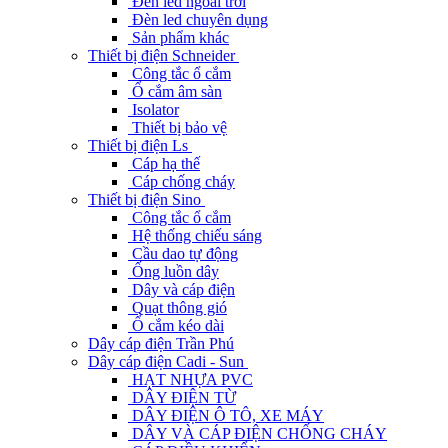
Đèn led ngoài trời
Đèn led chuyên dụng
Sản phẩm khác
Thiết bị điện Schneider
Công tắc ổ cắm
Ổ cắm âm sàn
Isolator
Thiết bị bảo vệ
Thiết bị điện Ls
Cáp hạ thế
Cáp chống cháy
Thiết bị điện Sino
Công tắc ổ cắm
Hệ thống chiếu sáng
Cầu dao tự động
Ống luồn dây
Dây và cáp điện
Quạt thông gió
Ổ cắm kéo dài
Dây cáp điện Trần Phú
Dây cáp điện Cadi - Sun
HẠT NHỰA PVC
DÂY ĐIỆN TỪ
DÂY ĐIỆN Ô TÔ, XE MÁY
DÂY VÀ CÁP ĐIỆN CHỐNG CHÁY