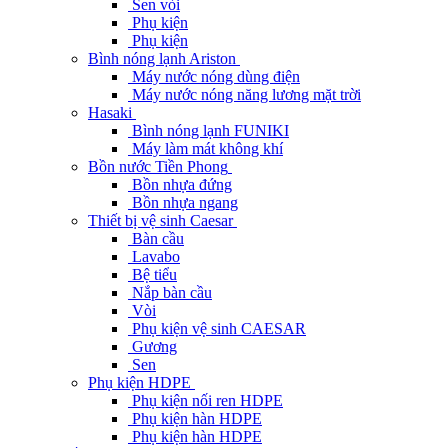
Sen vòi
Phụ kiện
Phụ kiện
Bình nóng lạnh Ariston
Máy nước nóng dùng điện
Máy nước nóng năng lương mặt trời
Hasaki
Bình nóng lạnh FUNIKI
Máy làm mát không khí
Bồn nước Tiền Phong
Bồn nhựa đứng
Bồn nhựa ngang
Thiết bị vệ sinh Caesar
Bàn cầu
Lavabo
Bệ tiểu
Nắp bàn cầu
Vòi
Phụ kiện vệ sinh CAESAR
Gương
Sen
Phụ kiện HDPE
Phụ kiện nối ren HDPE
Phụ kiện hàn HDPE
Phụ kiện hàn HDPE