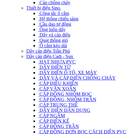
Cáp chống cháy
Thiết bị điện Sino
Công tắc ổ cắm
Hệ thống chiếu sáng
Cầu dao tự động
Ống luồn dây
Dây và cáp điện
Quạt thông gió
Ổ cắm kéo dài
Dây cáp điện Trần Phú
Dây cáp điện Cadi - Sun
HẠT NHỰA PVC
DÂY ĐIỆN TỪ
DÂY ĐIỆN Ô TÔ, XE MÁY
DÂY VÀ CÁP ĐIỆN CHỐNG CHÁY
CÁP ĐIỀU KHIỂN
CÁP VẶN XOẮN
CÁP ĐỒNG NHÔM BỌC
CÁP ĐỒNG, NHÔM TRẦN
CÁP TRUNG THẾ
DÂY ĐIỆN DÂN DỤNG
CÁP NGẦM
CÁP ĐIỆN KẾ
CÁP ĐỒNG TRẦN
CÁP ĐỒNG ĐƠN BỌC CÁCH ĐIỆN PVC