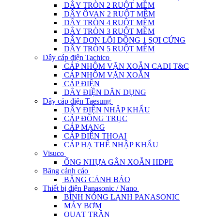
DÂY TRÒN 2 RUỘT MỀM
DÂY ÔVAN 2 RUỘT MỀM
DÂY TRÒN 4 RUỘT MỀM
DÂY TRÒN 3 RUỘT MỀM
DÂY ĐƠN LÕI ĐỒNG 1 SỢI CỨNG
DÂY TRÒN 5 RUỘT MỀM
Dây cáp điện Tachico
CÁP NHÔM VẶN XOẮN CADI T&C
CÁP NHÔM VẶN XOẮN
CÁP ĐIỆN
DÂY ĐIỆN DÂN DỤNG
Dây cáp điện Taesung
DÂY ĐIỆN NHẬP KHẨU
CÁP ĐỒNG TRỤC
CÁP MẠNG
CÁP ĐIỆN THOẠI
CÁP HẠ THẾ NHẬP KHẨU
Visuco
ỐNG NHỰA GÂN XOẮN HDPE
Băng cảnh cáo
BĂNG CẢNH BÁO
Thiết bị điện Panasonic / Nano
BÌNH NÓNG LẠNH PANASONIC
MÁY BƠM
QUẠT TRẦN