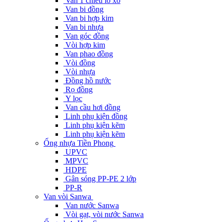
Van 1 chiều lò xo
Van bi đồng
Van bi hợp kim
Van bi nhựa
Van góc đồng
Vòi hợp kim
Van phao đồng
Vòi đồng
Vòi nhựa
Đồng hồ nước
Rọ đồng
Y lọc
Van cầu hơi đồng
Linh phụ kiện đồng
Linh phụ kiện kẽm
Linh phụ kiện kẽm
Ống nhựa Tiền Phong
UPVC
MPVC
HDPE
Gân sóng PP-PE 2 lớp
PP-R
Van vòi Sanwa
Van nước Sanwa
Vòi gạt, vòi nước Sanwa