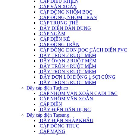
CÁP ĐIỀU KHIỂN
CÁP VẶN XOẮN
CÁP ĐỒNG NHÔM BỌC
CÁP ĐỒNG, NHÔM TRẦN
CÁP TRUNG THẾ
DÂY ĐIỆN DÂN DỤNG
CÁP NGẦM
CÁP ĐIỆN KẾ
CÁP ĐỒNG TRẦN
CÁP ĐỒNG ĐƠN BỌC CÁCH ĐIỆN PVC
DÂY TRÒN 2 RUỘT MỀM
DÂY ÔVAN 2 RUỘT MỀM
DÂY TRÒN 4 RUỘT MỀM
DÂY TRÒN 3 RUỘT MỀM
DÂY ĐƠN LÕI ĐỒNG 1 SỢI CỨNG
DÂY TRÒN 5 RUỘT MỀM
Dây cáp điện Tachico
CÁP NHÔM VẶN XOẮN CADI T&C
CÁP NHÔM VẶN XOẮN
CÁP ĐIỆN
DÂY ĐIỆN DÂN DỤNG
Dây cáp điện Taesung
DÂY ĐIỆN NHẬP KHẨU
CÁP ĐỒNG TRỤC
CÁP MẠNG