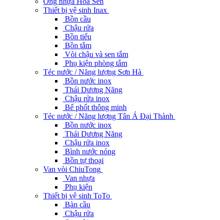
Ống nhựa Hoa Sen
Thiết bị vệ sinh Inax
Bồn cầu
Chậu rửa
Bồn tiểu
Bồn tắm
Vòi chậu và sen tắm
Phụ kiện phòng tắm
Téc nước / Năng lượng Sơn Hà
Bồn nước inox
Thái Dương Năng
Chậu rửa inox
Bể phốt thông minh
Téc nước / Năng lượng Tân Á Đại Thành
Bồn nước inox
Thái Dương Năng
Chậu rửa inox
Bình nước nóng
Bồn tự thoại
Van vòi ChiuTong
Van nhựa
Phụ kiện
Thiết bị vệ sinh ToTo
Bàn cầu
Chậu rửa