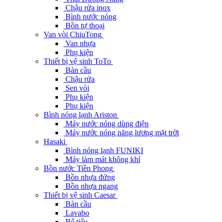
Chậu rửa inox
Bình nước nóng
Bồn tự thoại
Van vòi ChiuTong
Van nhựa
Phụ kiện
Thiết bị vệ sinh ToTo
Bàn cầu
Chậu rửa
Sen vòi
Phụ kiện
Phụ kiện
Bình nóng lạnh Ariston
Máy nước nóng dùng điện
Máy nước nóng năng lương mặt trời
Hasaki
Bình nóng lạnh FUNIKI
Máy làm mát không khí
Bồn nước Tiền Phong
Bồn nhựa đứng
Bồn nhựa ngang
Thiết bị vệ sinh Caesar
Bàn cầu
Lavabo
Bệ tiểu