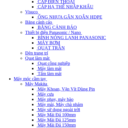
CÁP ĐIỆN THOẠI
CÁP HẠ THẾ NHẬP KHẨU
Visuco
ỐNG NHỰA GÂN XOẮN HDPE
Băng cảnh cáo
BĂNG CẢNH BÁO
Thiết bị điện Panasonic / Nano
BÌNH NÓNG LẠNH PANASONIC
MÁY BƠM
QUẠT TRẦN
Đèn trang trí
Quạt làm mát
Quạt công nghiệp
Máy làm mát
Tấm làm mát
Máy móc cầm tay
Máy Makita
Máy Khoan, Vặn Vít Dùng Pin
Máy cưa
Máy phay, máy bào
Máy mài, Máy chà nhám
Máy sử dụng ngoài trời
Máy Mài Đá 100mm
Máy Mài Đá 125mm
Máy Mài Đá 150mm