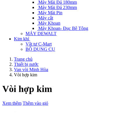
Máy Mài Đá 180mm
Máy Mài Đá 230mm
Máy Mài Pin
Máy cắt
Máy Khoan
Máy Khoan- Đục Bê Tông
MÁY DEWALT
Kim khí
Vật tư C-Mart
BỘ DỤNG CỤ
Trang chủ
Thiết bị nước
Van vòi Minh Hòa
Vòi hợp kim
Vòi hợp kim
Xem thêm
Thêm vào giỏ