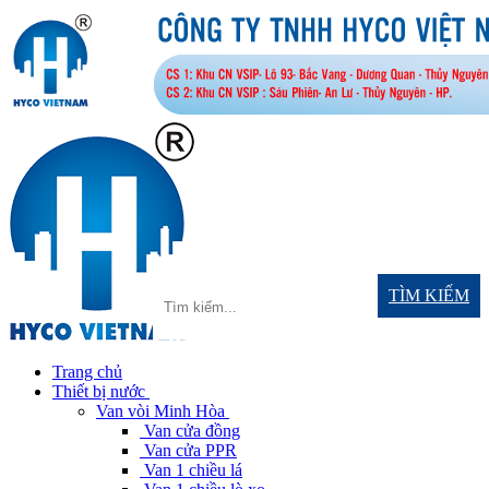
TÌM KIẾM
Trang chủ
Thiết bị nước
Van vòi Minh Hòa
Van cửa đồng
Van cửa PPR
Van 1 chiều lá