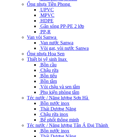
Ống nhựa Tiền Phong
UPVC
MPVC
HDPE
Gân sóng PP-PE 2 lớp
PP-R
Van vòi Sanwa
Van nước Sanwa
Vòi gạt, vòi nước Sanwa
Ống nhựa Hoa Sen
Thiết bị vệ sinh Inax
Bồn cầu
Chậu rửa
Bồn tiểu
Bồn tắm
Vòi chậu và sen tắm
Phụ kiện phòng tắm
Téc nước / Năng lượng Sơn Hà
Bồn nước inox
Thái Dương Năng
Chậu rửa inox
Bể phốt thông minh
Téc nước / Năng lượng Tân Á Đại Thành
Bồn nước inox
Thái Dương Năng