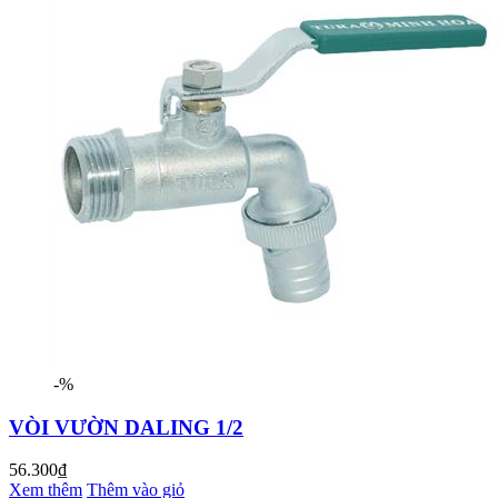
-%
VÒI VƯỜN DALING 1/2
56.300₫
Xem thêm
Thêm vào giỏ