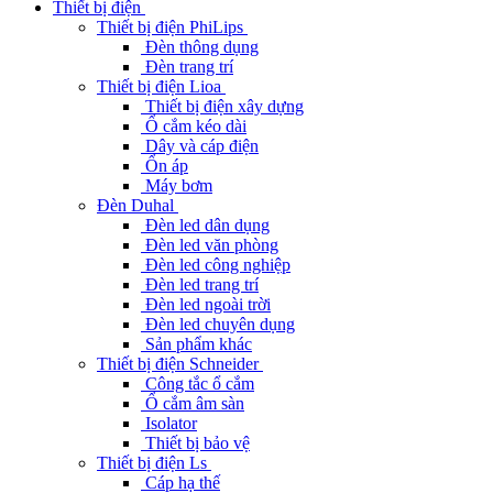
Thiết bị điện
Thiết bị điện PhiLips
Đèn thông dụng
Đèn trang trí
Thiết bị điện Lioa
Thiết bị điện xây dựng
Ổ cắm kéo dài
Dây và cáp điện
Ổn áp
Máy bơm
Đèn Duhal
Đèn led dân dụng
Đèn led văn phòng
Đèn led công nghiệp
Đèn led trang trí
Đèn led ngoài trời
Đèn led chuyên dụng
Sản phẩm khác
Thiết bị điện Schneider
Công tắc ổ cắm
Ổ cắm âm sàn
Isolator
Thiết bị bảo vệ
Thiết bị điện Ls
Cáp hạ thế