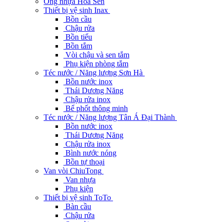
Ống nhựa Hoa Sen
Thiết bị vệ sinh Inax
Bồn cầu
Chậu rửa
Bồn tiểu
Bồn tắm
Vòi chậu và sen tắm
Phụ kiện phòng tắm
Téc nước / Năng lượng Sơn Hà
Bồn nước inox
Thái Dương Năng
Chậu rửa inox
Bể phốt thông minh
Téc nước / Năng lượng Tân Á Đại Thành
Bồn nước inox
Thái Dương Năng
Chậu rửa inox
Bình nước nóng
Bồn tự thoại
Van vòi ChiuTong
Van nhựa
Phụ kiện
Thiết bị vệ sinh ToTo
Bàn cầu
Chậu rửa