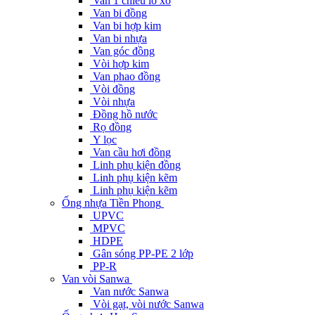
Van 1 chiều lò xo
Van bi đồng
Van bi hợp kim
Van bi nhựa
Van góc đồng
Vòi hợp kim
Van phao đồng
Vòi đồng
Vòi nhựa
Đồng hồ nước
Rọ đồng
Y lọc
Van cầu hơi đồng
Linh phụ kiện đồng
Linh phụ kiện kẽm
Linh phụ kiện kẽm
Ống nhựa Tiền Phong
UPVC
MPVC
HDPE
Gân sóng PP-PE 2 lớp
PP-R
Van vòi Sanwa
Van nước Sanwa
Vòi gạt, vòi nước Sanwa