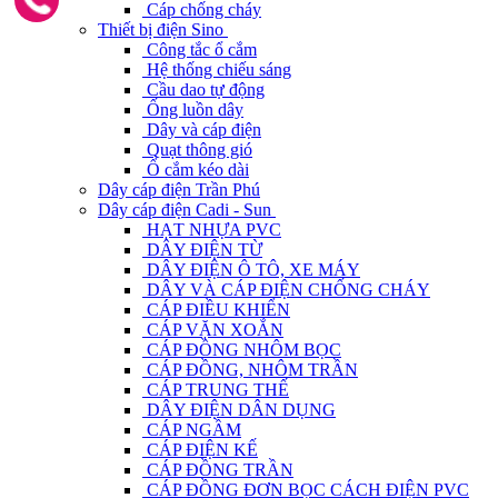
Cáp chống cháy
Thiết bị điện Sino
Công tắc ổ cắm
Hệ thống chiếu sáng
Cầu dao tự động
Ống luồn dây
Dây và cáp điện
Quạt thông gió
Ổ cắm kéo dài
Dây cáp điện Trần Phú
Dây cáp điện Cadi - Sun
HẠT NHỰA PVC
DÂY ĐIỆN TỪ
DÂY ĐIỆN Ô TÔ, XE MÁY
DÂY VÀ CÁP ĐIỆN CHỐNG CHÁY
CÁP ĐIỀU KHIỂN
CÁP VẶN XOẮN
CÁP ĐỒNG NHÔM BỌC
CÁP ĐỒNG, NHÔM TRẦN
CÁP TRUNG THẾ
DÂY ĐIỆN DÂN DỤNG
CÁP NGẦM
CÁP ĐIỆN KẾ
CÁP ĐỒNG TRẦN
CÁP ĐỒNG ĐƠN BỌC CÁCH ĐIỆN PVC