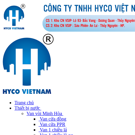
Trang chủ
Thiết bị nước
Van vòi Minh Hòa
Van cửa đồng
Van cửa PPR
Van 1 chiều lá