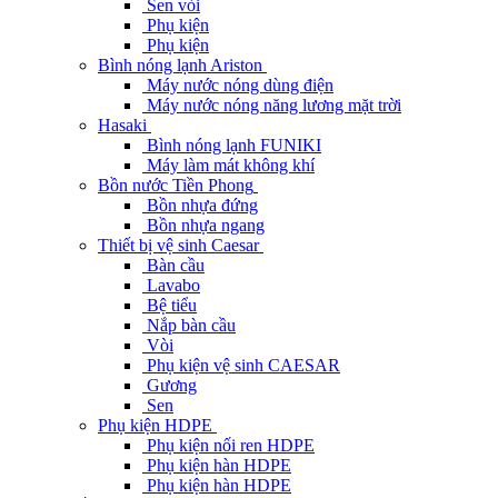
Sen vòi
Phụ kiện
Phụ kiện
Bình nóng lạnh Ariston
Máy nước nóng dùng điện
Máy nước nóng năng lương mặt trời
Hasaki
Bình nóng lạnh FUNIKI
Máy làm mát không khí
Bồn nước Tiền Phong
Bồn nhựa đứng
Bồn nhựa ngang
Thiết bị vệ sinh Caesar
Bàn cầu
Lavabo
Bệ tiểu
Nắp bàn cầu
Vòi
Phụ kiện vệ sinh CAESAR
Gương
Sen
Phụ kiện HDPE
Phụ kiện nối ren HDPE
Phụ kiện hàn HDPE
Phụ kiện hàn HDPE