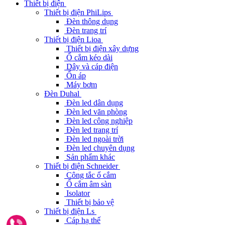
Thiết bị điện
Thiết bị điện PhiLips
Đèn thông dụng
Đèn trang trí
Thiết bị điện Lioa
Thiết bị điện xây dựng
Ổ cắm kéo dài
Dây và cáp điện
Ổn áp
Máy bơm
Đèn Duhal
Đèn led dân dụng
Đèn led văn phòng
Đèn led công nghiệp
Đèn led trang trí
Đèn led ngoài trời
Đèn led chuyên dụng
Sản phẩm khác
Thiết bị điện Schneider
Công tắc ổ cắm
Ổ cắm âm sàn
Isolator
Thiết bị bảo vệ
Thiết bị điện Ls
Cáp hạ thế
Gọi ngay 0962291187