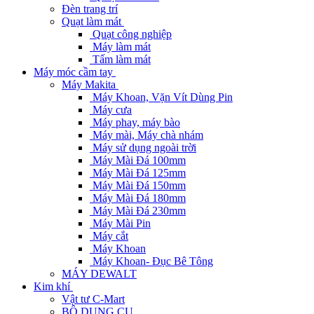
Đèn trang trí
Quạt làm mát
Quạt công nghiệp
Máy làm mát
Tấm làm mát
Máy móc cầm tay
Máy Makita
Máy Khoan, Vặn Vít Dùng Pin
Máy cưa
Máy phay, máy bào
Máy mài, Máy chà nhám
Máy sử dụng ngoài trời
Máy Mài Đá 100mm
Máy Mài Đá 125mm
Máy Mài Đá 150mm
Máy Mài Đá 180mm
Máy Mài Đá 230mm
Máy Mài Pin
Máy cắt
Máy Khoan
Máy Khoan- Đục Bê Tông
MÁY DEWALT
Kim khí
Vật tư C-Mart
BỘ DỤNG CỤ