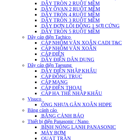
DÂY TRÒN 2 RUỘT MỀM
DÂY ÔVAN 2 RUỘT MỀM
DÂY TRÒN 4 RUỘT MỀM
DÂY TRÒN 3 RUỘT MỀM
DÂY ĐƠN LÕI ĐỒNG 1 SỢI CỨNG
DÂY TRÒN 5 RUỘT MỀM
Dây cáp điện Tachico
CÁP NHÔM VẶN XOẮN CADI T&C
CÁP NHÔM VẶN XOẮN
CÁP ĐIỆN
DÂY ĐIỆN DÂN DỤNG
Dây cáp điện Taesung
DÂY ĐIỆN NHẬP KHẨU
CÁP ĐỒNG TRỤC
CÁP MẠNG
CÁP ĐIỆN THOẠI
CÁP HẠ THẾ NHẬP KHẨU
Visuco
ỐNG NHỰA GÂN XOẮN HDPE
Băng cảnh cáo
BĂNG CẢNH BÁO
Thiết bị điện Panasonic / Nano
BÌNH NÓNG LẠNH PANASONIC
MÁY BƠM
QUẠT TRẦN