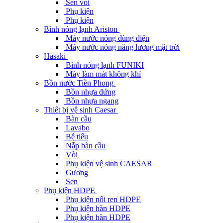
Sen vòi
Phụ kiện
Phụ kiện
Bình nóng lạnh Ariston
Máy nước nóng dùng điện
Máy nước nóng năng lương mặt trời
Hasaki
Bình nóng lạnh FUNIKI
Máy làm mát không khí
Bồn nước Tiền Phong
Bồn nhựa đứng
Bồn nhựa ngang
Thiết bị vệ sinh Caesar
Bàn cầu
Lavabo
Bệ tiểu
Nắp bàn cầu
Vòi
Phụ kiện vệ sinh CAESAR
Gương
Sen
Phụ kiện HDPE
Phụ kiện nối ren HDPE
Phụ kiện hàn HDPE
Phụ kiện hàn HDPE