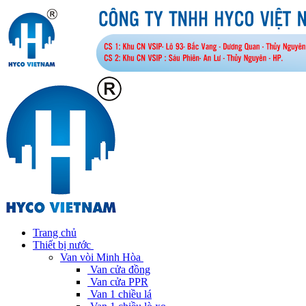
Trang chủ
Thiết bị nước
Van vòi Minh Hòa
Van cửa đồng
Van cửa PPR
Van 1 chiều lá