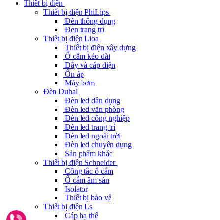
Thiết bị điện
Thiết bị điện PhiLips
Đèn thông dụng
Đèn trang trí
Thiết bị điện Lioa
Thiết bị điện xây dựng
Ổ cắm kéo dài
Dây và cáp điện
Ổn áp
Máy bơm
Đèn Duhal
Đèn led dân dụng
Đèn led văn phòng
Đèn led công nghiệp
Đèn led trang trí
Đèn led ngoài trời
Đèn led chuyên dụng
Sản phẩm khác
Thiết bị điện Schneider
Công tắc ổ cắm
Ổ cắm âm sàn
Isolator
Thiết bị bảo vệ
Thiết bị điện Ls
Cáp hạ thế
Gọi ngay 0962291187