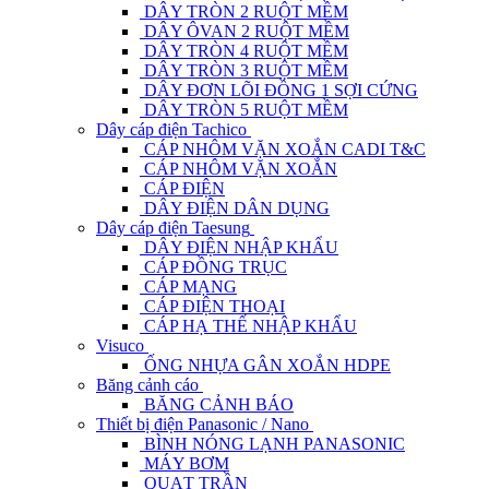
DÂY TRÒN 2 RUỘT MỀM
DÂY ÔVAN 2 RUỘT MỀM
DÂY TRÒN 4 RUỘT MỀM
DÂY TRÒN 3 RUỘT MỀM
DÂY ĐƠN LÕI ĐỒNG 1 SỢI CỨNG
DÂY TRÒN 5 RUỘT MỀM
Dây cáp điện Tachico
CÁP NHÔM VẶN XOẮN CADI T&C
CÁP NHÔM VẶN XOẮN
CÁP ĐIỆN
DÂY ĐIỆN DÂN DỤNG
Dây cáp điện Taesung
DÂY ĐIỆN NHẬP KHẨU
CÁP ĐỒNG TRỤC
CÁP MẠNG
CÁP ĐIỆN THOẠI
CÁP HẠ THẾ NHẬP KHẨU
Visuco
ỐNG NHỰA GÂN XOẮN HDPE
Băng cảnh cáo
BĂNG CẢNH BÁO
Thiết bị điện Panasonic / Nano
BÌNH NÓNG LẠNH PANASONIC
MÁY BƠM
QUẠT TRẦN