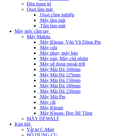
Đèn trang trí
Quạt làm mát
Quạt công nghiệp
Máy làm mát
Tấm làm mát
Máy móc cầm tay
Máy Makita
Máy Khoan, Vặn Vít Dùng Pin
Máy cưa
Máy phay, máy bào
Máy mài, Máy chà nhám
Máy sử dụng ngoài trời
Máy Mài Đá 100mm
Máy Mài Đá 125mm
Máy Mài Đá 150mm
Máy Mài Đá 180mm
Máy Mài Đá 230mm
Máy Mài Pin
Máy cắt
Máy Khoan
Máy Khoan- Đục Bê Tông
MÁY DEWALT
Kim khí
Vật tư C-Mart
BỘ DỤNG CỤ