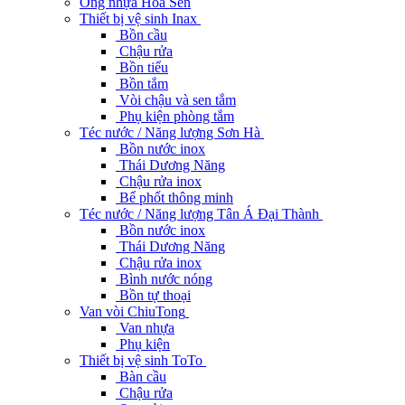
Ống nhựa Hoa Sen
Thiết bị vệ sinh Inax
Bồn cầu
Chậu rửa
Bồn tiểu
Bồn tắm
Vòi chậu và sen tắm
Phụ kiện phòng tắm
Téc nước / Năng lượng Sơn Hà
Bồn nước inox
Thái Dương Năng
Chậu rửa inox
Bể phốt thông minh
Téc nước / Năng lượng Tân Á Đại Thành
Bồn nước inox
Thái Dương Năng
Chậu rửa inox
Bình nước nóng
Bồn tự thoại
Van vòi ChiuTong
Van nhựa
Phụ kiện
Thiết bị vệ sinh ToTo
Bàn cầu
Chậu rửa