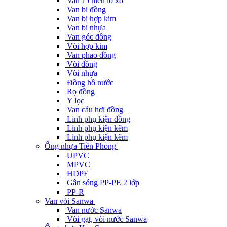
Van 1 chiều lò xo
Van bi đồng
Van bi hợp kim
Van bi nhựa
Van góc đồng
Vòi hợp kim
Van phao đồng
Vòi đồng
Vòi nhựa
Đồng hồ nước
Rọ đồng
Y lọc
Van cầu hơi đồng
Linh phụ kiện đồng
Linh phụ kiện kẽm
Linh phụ kiện kẽm
Ống nhựa Tiền Phong
UPVC
MPVC
HDPE
Gân sóng PP-PE 2 lớp
PP-R
Van vòi Sanwa
Van nước Sanwa
Vòi gạt, vòi nước Sanwa