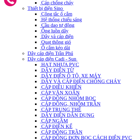
Cáp chống cháy
Thiết bị điện Sino
Công tắc ổ cắm
Hệ thống chiếu sáng
Cầu dao tự động
Ống luồn dây
Dây và cáp điện
Quạt thông gió
Ổ cắm kéo dài
Dây cáp điện Trần Phú
Dây cáp điện Cadi - Sun
HẠT NHỰA PVC
DÂY ĐIỆN TỪ
DÂY ĐIỆN Ô TÔ, XE MÁY
DÂY VÀ CÁP ĐIỆN CHỐNG CHÁY
CÁP ĐIỀU KHIỂN
CÁP VẶN XOẮN
CÁP ĐỒNG NHÔM BỌC
CÁP ĐỒNG, NHÔM TRẦN
CÁP TRUNG THẾ
DÂY ĐIỆN DÂN DỤNG
CÁP NGẦM
CÁP ĐIỆN KẾ
CÁP ĐỒNG TRẦN
CÁP ĐỒNG ĐƠN BỌC CÁCH ĐIỆN PVC