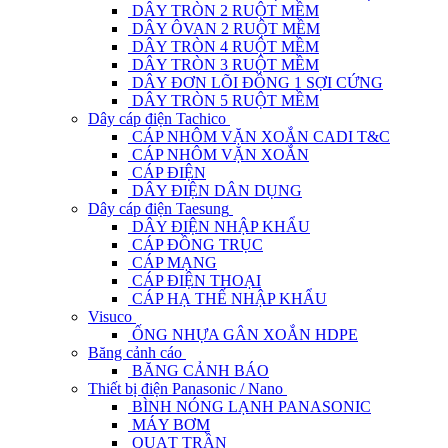
DÂY TRÒN 2 RUỘT MỀM
DÂY ÔVAN 2 RUỘT MỀM
DÂY TRÒN 4 RUỘT MỀM
DÂY TRÒN 3 RUỘT MỀM
DÂY ĐƠN LÕI ĐỒNG 1 SỢI CỨNG
DÂY TRÒN 5 RUỘT MỀM
Dây cáp điện Tachico
CÁP NHÔM VẶN XOẮN CADI T&C
CÁP NHÔM VẶN XOẮN
CÁP ĐIỆN
DÂY ĐIỆN DÂN DỤNG
Dây cáp điện Taesung
DÂY ĐIỆN NHẬP KHẨU
CÁP ĐỒNG TRỤC
CÁP MẠNG
CÁP ĐIỆN THOẠI
CÁP HẠ THẾ NHẬP KHẨU
Visuco
ỐNG NHỰA GÂN XOẮN HDPE
Băng cảnh cáo
BĂNG CẢNH BÁO
Thiết bị điện Panasonic / Nano
BÌNH NÓNG LẠNH PANASONIC
MÁY BƠM
QUẠT TRẦN