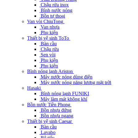
Chậu rửa inox
Bình nước nóng
Bồn tự thoại
Van vòi ChiuTong
Van nhựa
Phụ kiện
Thiết bị vệ sinh ToTo
Bàn cầu
Chậu rửa
Sen vòi
Phụ kiện
Phụ kiện
Bình nóng lạnh Ariston
Máy nước nóng dùng điện
Máy nước nóng năng lương mặt trời
Hasaki
Bình nóng lạnh FUNIKI
Máy làm mát không khí
Bồn nước Tiền Phong
Bồn nhựa đứng
Bồn nhựa ngang
Thiết bị vệ sinh Caesar
Bàn cầu
Lavabo
Bệ tiểu