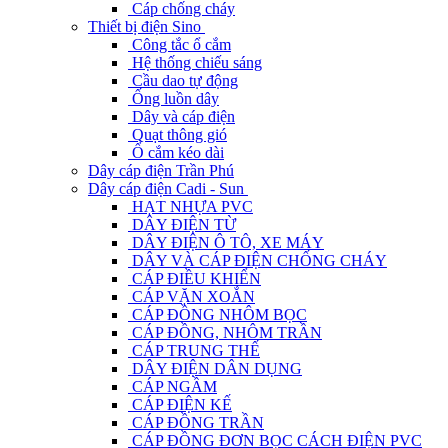
Cáp chống cháy
Thiết bị điện Sino
Công tắc ổ cắm
Hệ thống chiếu sáng
Cầu dao tự động
Ống luồn dây
Dây và cáp điện
Quạt thông gió
Ổ cắm kéo dài
Dây cáp điện Trần Phú
Dây cáp điện Cadi - Sun
HẠT NHỰA PVC
DÂY ĐIỆN TỪ
DÂY ĐIỆN Ô TÔ, XE MÁY
DÂY VÀ CÁP ĐIỆN CHỐNG CHÁY
CÁP ĐIỀU KHIỂN
CÁP VẶN XOẮN
CÁP ĐỒNG NHÔM BỌC
CÁP ĐỒNG, NHÔM TRẦN
CÁP TRUNG THẾ
DÂY ĐIỆN DÂN DỤNG
CÁP NGẦM
CÁP ĐIỆN KẾ
CÁP ĐỒNG TRẦN
CÁP ĐỒNG ĐƠN BỌC CÁCH ĐIỆN PVC