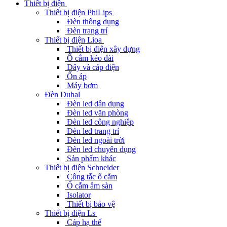
Thiết bị điện
Thiết bị điện PhiLips
Đèn thông dụng
Đèn trang trí
Thiết bị điện Lioa
Thiết bị điện xây dựng
Ổ cắm kéo dài
Dây và cáp điện
Ổn áp
Máy bơm
Đèn Duhal
Đèn led dân dụng
Đèn led văn phòng
Đèn led công nghiệp
Đèn led trang trí
Đèn led ngoài trời
Đèn led chuyên dụng
Sản phẩm khác
Thiết bị điện Schneider
Công tắc ổ cắm
Ổ cắm âm sàn
Isolator
Thiết bị bảo vệ
Thiết bị điện Ls
Cáp hạ thế