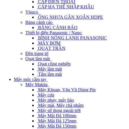
CÁP ĐIỆN THOẠI
CÁP HẠ THẾ NHẬP KHẨU
Visuco
ỐNG NHỰA GÂN XOẮN HDPE
Băng cảnh cáo
BĂNG CẢNH BÁO
Thiết bị điện Panasonic / Nano
BÌNH NÓNG LẠNH PANASONIC
MÁY BƠM
QUẠT TRẦN
Đèn trang trí
Quạt làm mát
Quạt công nghiệp
Máy làm mát
Tấm làm mát
Máy móc cầm tay
Máy Makita
Máy Khoan, Vặn Vít Dùng Pin
Máy cưa
Máy phay, máy bào
Máy mài, Máy chà nhám
Máy sử dụng ngoài trời
Máy Mài Đá 100mm
Máy Mài Đá 125mm
Máy Mài Đá 150mm