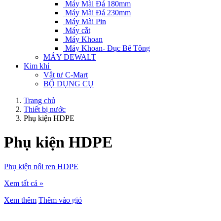
Máy Mài Đá 180mm
Máy Mài Đá 230mm
Máy Mài Pin
Máy cắt
Máy Khoan
Máy Khoan- Đục Bê Tông
MÁY DEWALT
Kim khí
Vật tư C-Mart
BỘ DỤNG CỤ
Trang chủ
Thiết bị nước
Phụ kiện HDPE
Phụ kiện HDPE
Phụ kiện nối ren HDPE
Xem tất cả »
Xem thêm
Thêm vào giỏ