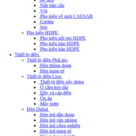
Nắp bàn cầu
Vòi
Phụ kiện vệ sinh CAESAR
Gương
Sen
Phụ kiện HDPE
Phụ kiện nối ren HDPE
Phụ kiện hàn HDPE
Phụ kiện hàn HDPE
Thiết bị điện
Thiết bị điện PhiLips
Đèn thông dụng
Đèn trang trí
Thiết bị điện Lioa
Thiết bị điện xây dựng
Ổ cắm kéo dài
Dây và cáp điện
Ổn áp
Máy bơm
Đèn Duhal
Đèn led dân dụng
Đèn led văn phòng
Đèn led công nghiệp
Đèn led trang trí