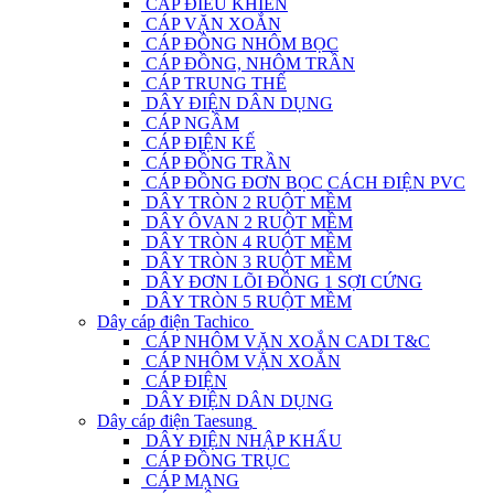
CÁP ĐIỀU KHIỂN
CÁP VẶN XOẮN
CÁP ĐỒNG NHÔM BỌC
CÁP ĐỒNG, NHÔM TRẦN
CÁP TRUNG THẾ
DÂY ĐIỆN DÂN DỤNG
CÁP NGẦM
CÁP ĐIỆN KẾ
CÁP ĐỒNG TRẦN
CÁP ĐỒNG ĐƠN BỌC CÁCH ĐIỆN PVC
DÂY TRÒN 2 RUỘT MỀM
DÂY ÔVAN 2 RUỘT MỀM
DÂY TRÒN 4 RUỘT MỀM
DÂY TRÒN 3 RUỘT MỀM
DÂY ĐƠN LÕI ĐỒNG 1 SỢI CỨNG
DÂY TRÒN 5 RUỘT MỀM
Dây cáp điện Tachico
CÁP NHÔM VẶN XOẮN CADI T&C
CÁP NHÔM VẶN XOẮN
CÁP ĐIỆN
DÂY ĐIỆN DÂN DỤNG
Dây cáp điện Taesung
DÂY ĐIỆN NHẬP KHẨU
CÁP ĐỒNG TRỤC
CÁP MẠNG