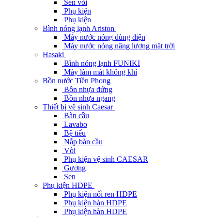
Sen vòi
Phụ kiện
Phụ kiện
Bình nóng lạnh Ariston
Máy nước nóng dùng điện
Máy nước nóng năng lương mặt trời
Hasaki
Bình nóng lạnh FUNIKI
Máy làm mát không khí
Bồn nước Tiền Phong
Bồn nhựa đứng
Bồn nhựa ngang
Thiết bị vệ sinh Caesar
Bàn cầu
Lavabo
Bệ tiểu
Nắp bàn cầu
Vòi
Phụ kiện vệ sinh CAESAR
Gương
Sen
Phụ kiện HDPE
Phụ kiện nối ren HDPE
Phụ kiện hàn HDPE
Phụ kiện hàn HDPE