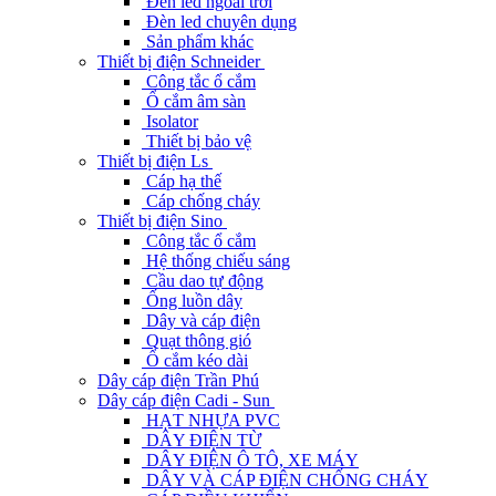
Đèn led ngoài trời
Đèn led chuyên dụng
Sản phẩm khác
Thiết bị điện Schneider
Công tắc ổ cắm
Ổ cắm âm sàn
Isolator
Thiết bị bảo vệ
Thiết bị điện Ls
Cáp hạ thế
Cáp chống cháy
Thiết bị điện Sino
Công tắc ổ cắm
Hệ thống chiếu sáng
Cầu dao tự động
Ống luồn dây
Dây và cáp điện
Quạt thông gió
Ổ cắm kéo dài
Dây cáp điện Trần Phú
Dây cáp điện Cadi - Sun
HẠT NHỰA PVC
DÂY ĐIỆN TỪ
DÂY ĐIỆN Ô TÔ, XE MÁY
DÂY VÀ CÁP ĐIỆN CHỐNG CHÁY