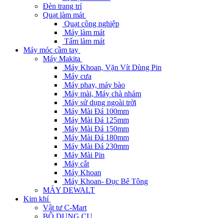
Đèn trang trí
Quạt làm mát
Quạt công nghiệp
Máy làm mát
Tấm làm mát
Máy móc cầm tay
Máy Makita
Máy Khoan, Vặn Vít Dùng Pin
Máy cưa
Máy phay, máy bào
Máy mài, Máy chà nhám
Máy sử dụng ngoài trời
Máy Mài Đá 100mm
Máy Mài Đá 125mm
Máy Mài Đá 150mm
Máy Mài Đá 180mm
Máy Mài Đá 230mm
Máy Mài Pin
Máy cắt
Máy Khoan
Máy Khoan- Đục Bê Tông
MÁY DEWALT
Kim khí
Vật tư C-Mart
BỘ DỤNG CỤ