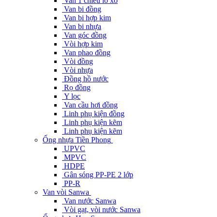
Van 1 chiều lò xo
Van bi đồng
Van bi hợp kim
Van bi nhựa
Van góc đồng
Vòi hợp kim
Van phao đồng
Vòi đồng
Vòi nhựa
Đồng hồ nước
Rọ đồng
Y lọc
Van cầu hơi đồng
Linh phụ kiện đồng
Linh phụ kiện kẽm
Linh phụ kiện kẽm
Ống nhựa Tiền Phong
UPVC
MPVC
HDPE
Gân sóng PP-PE 2 lớp
PP-R
Van vòi Sanwa
Van nước Sanwa
Vòi gạt, vòi nước Sanwa