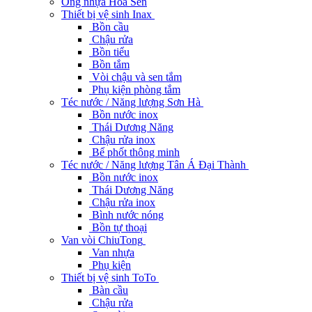
Ống nhựa Hoa Sen
Thiết bị vệ sinh Inax
Bồn cầu
Chậu rửa
Bồn tiểu
Bồn tắm
Vòi chậu và sen tắm
Phụ kiện phòng tắm
Téc nước / Năng lượng Sơn Hà
Bồn nước inox
Thái Dương Năng
Chậu rửa inox
Bể phốt thông minh
Téc nước / Năng lượng Tân Á Đại Thành
Bồn nước inox
Thái Dương Năng
Chậu rửa inox
Bình nước nóng
Bồn tự thoại
Van vòi ChiuTong
Van nhựa
Phụ kiện
Thiết bị vệ sinh ToTo
Bàn cầu
Chậu rửa