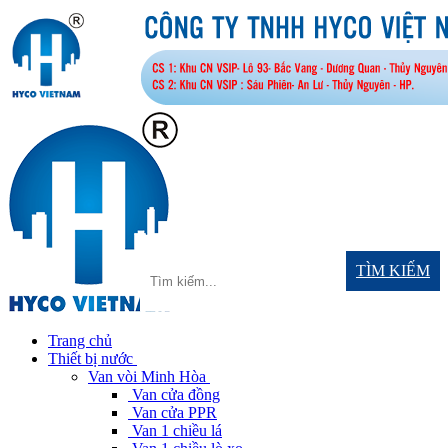
TÌM KIẾM
Trang chủ
Thiết bị nước
Van vòi Minh Hòa
Van cửa đồng
Van cửa PPR
Van 1 chiều lá