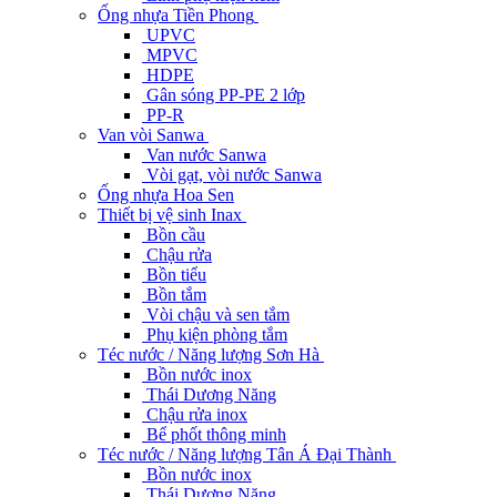
Ống nhựa Tiền Phong
UPVC
MPVC
HDPE
Gân sóng PP-PE 2 lớp
PP-R
Van vòi Sanwa
Van nước Sanwa
Vòi gạt, vòi nước Sanwa
Ống nhựa Hoa Sen
Thiết bị vệ sinh Inax
Bồn cầu
Chậu rửa
Bồn tiểu
Bồn tắm
Vòi chậu và sen tắm
Phụ kiện phòng tắm
Téc nước / Năng lượng Sơn Hà
Bồn nước inox
Thái Dương Năng
Chậu rửa inox
Bể phốt thông minh
Téc nước / Năng lượng Tân Á Đại Thành
Bồn nước inox
Thái Dương Năng