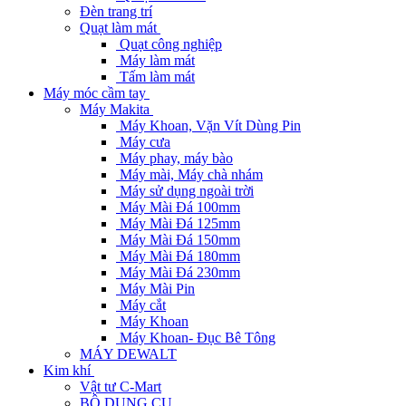
Đèn trang trí
Quạt làm mát
Quạt công nghiệp
Máy làm mát
Tấm làm mát
Máy móc cầm tay
Máy Makita
Máy Khoan, Vặn Vít Dùng Pin
Máy cưa
Máy phay, máy bào
Máy mài, Máy chà nhám
Máy sử dụng ngoài trời
Máy Mài Đá 100mm
Máy Mài Đá 125mm
Máy Mài Đá 150mm
Máy Mài Đá 180mm
Máy Mài Đá 230mm
Máy Mài Pin
Máy cắt
Máy Khoan
Máy Khoan- Đục Bê Tông
MÁY DEWALT
Kim khí
Vật tư C-Mart
BỘ DỤNG CỤ