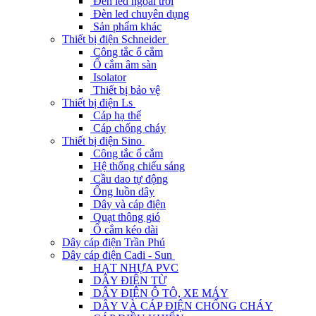
Đèn led ngoài trời
Đèn led chuyên dụng
Sản phẩm khác
Thiết bị điện Schneider
Công tắc ổ cắm
Ổ cắm âm sàn
Isolator
Thiết bị bảo vệ
Thiết bị điện Ls
Cáp hạ thế
Cáp chống cháy
Thiết bị điện Sino
Công tắc ổ cắm
Hệ thống chiếu sáng
Cầu dao tự động
Ống luồn dây
Dây và cáp điện
Quạt thông gió
Ổ cắm kéo dài
Dây cáp điện Trần Phú
Dây cáp điện Cadi - Sun
HẠT NHỰA PVC
DÂY ĐIỆN TỪ
DÂY ĐIỆN Ô TÔ, XE MÁY
DÂY VÀ CÁP ĐIỆN CHỐNG CHÁY