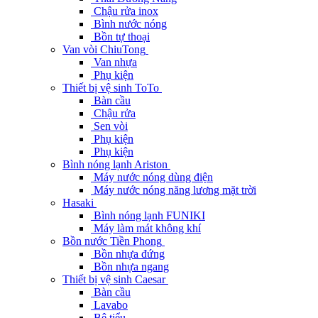
Chậu rửa inox
Bình nước nóng
Bồn tự thoại
Van vòi ChiuTong
Van nhựa
Phụ kiện
Thiết bị vệ sinh ToTo
Bàn cầu
Chậu rửa
Sen vòi
Phụ kiện
Phụ kiện
Bình nóng lạnh Ariston
Máy nước nóng dùng điện
Máy nước nóng năng lương mặt trời
Hasaki
Bình nóng lạnh FUNIKI
Máy làm mát không khí
Bồn nước Tiền Phong
Bồn nhựa đứng
Bồn nhựa ngang
Thiết bị vệ sinh Caesar
Bàn cầu
Lavabo
Bệ tiểu