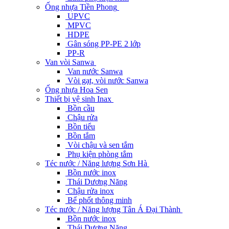
Ống nhựa Tiền Phong
UPVC
MPVC
HDPE
Gân sóng PP-PE 2 lớp
PP-R
Van vòi Sanwa
Van nước Sanwa
Vòi gạt, vòi nước Sanwa
Ống nhựa Hoa Sen
Thiết bị vệ sinh Inax
Bồn cầu
Chậu rửa
Bồn tiểu
Bồn tắm
Vòi chậu và sen tắm
Phụ kiện phòng tắm
Téc nước / Năng lượng Sơn Hà
Bồn nước inox
Thái Dương Năng
Chậu rửa inox
Bể phốt thông minh
Téc nước / Năng lượng Tân Á Đại Thành
Bồn nước inox
Thái Dương Năng