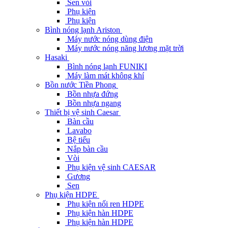
Sen vòi
Phụ kiện
Phụ kiện
Bình nóng lạnh Ariston
Máy nước nóng dùng điện
Máy nước nóng năng lương mặt trời
Hasaki
Bình nóng lạnh FUNIKI
Máy làm mát không khí
Bồn nước Tiền Phong
Bồn nhựa đứng
Bồn nhựa ngang
Thiết bị vệ sinh Caesar
Bàn cầu
Lavabo
Bệ tiểu
Nắp bàn cầu
Vòi
Phụ kiện vệ sinh CAESAR
Gương
Sen
Phụ kiện HDPE
Phụ kiện nối ren HDPE
Phụ kiện hàn HDPE
Phụ kiện hàn HDPE