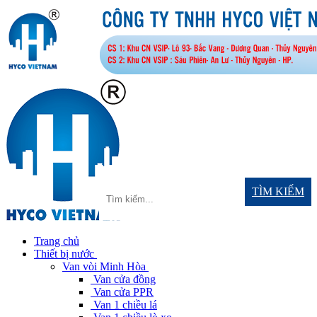
TÌM KIẾM
Trang chủ
Thiết bị nước
Van vòi Minh Hòa
Van cửa đồng
Van cửa PPR
Van 1 chiều lá