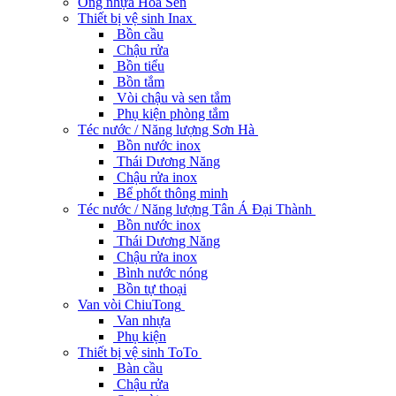
Ống nhựa Hoa Sen
Thiết bị vệ sinh Inax
Bồn cầu
Chậu rửa
Bồn tiểu
Bồn tắm
Vòi chậu và sen tắm
Phụ kiện phòng tắm
Téc nước / Năng lượng Sơn Hà
Bồn nước inox
Thái Dương Năng
Chậu rửa inox
Bể phốt thông minh
Téc nước / Năng lượng Tân Á Đại Thành
Bồn nước inox
Thái Dương Năng
Chậu rửa inox
Bình nước nóng
Bồn tự thoại
Van vòi ChiuTong
Van nhựa
Phụ kiện
Thiết bị vệ sinh ToTo
Bàn cầu
Chậu rửa