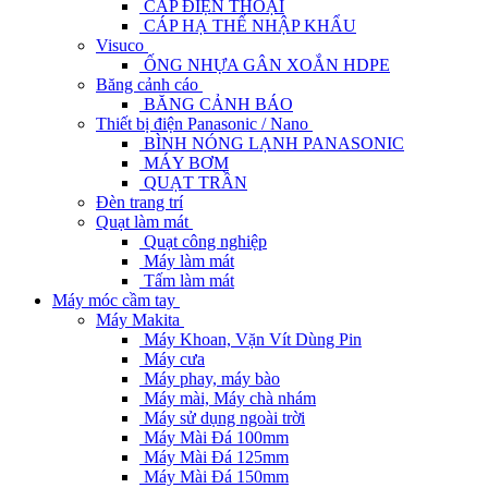
CÁP ĐIỆN THOẠI
CÁP HẠ THẾ NHẬP KHẨU
Visuco
ỐNG NHỰA GÂN XOẮN HDPE
Băng cảnh cáo
BĂNG CẢNH BÁO
Thiết bị điện Panasonic / Nano
BÌNH NÓNG LẠNH PANASONIC
MÁY BƠM
QUẠT TRẦN
Đèn trang trí
Quạt làm mát
Quạt công nghiệp
Máy làm mát
Tấm làm mát
Máy móc cầm tay
Máy Makita
Máy Khoan, Vặn Vít Dùng Pin
Máy cưa
Máy phay, máy bào
Máy mài, Máy chà nhám
Máy sử dụng ngoài trời
Máy Mài Đá 100mm
Máy Mài Đá 125mm
Máy Mài Đá 150mm