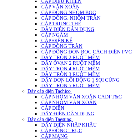
CÁP ĐIỀU KHIỂN
CÁP VẶN XOẮN
CÁP ĐỒNG NHÔM BỌC
CÁP ĐỒNG, NHÔM TRẦN
CÁP TRUNG THẾ
DÂY ĐIỆN DÂN DỤNG
CÁP NGẦM
CÁP ĐIỆN KẾ
CÁP ĐỒNG TRẦN
CÁP ĐỒNG ĐƠN BỌC CÁCH ĐIỆN PVC
DÂY TRÒN 2 RUỘT MỀM
DÂY ÔVAN 2 RUỘT MỀM
DÂY TRÒN 4 RUỘT MỀM
DÂY TRÒN 3 RUỘT MỀM
DÂY ĐƠN LÕI ĐỒNG 1 SỢI CỨNG
DÂY TRÒN 5 RUỘT MỀM
Dây cáp điện Tachico
CÁP NHÔM VẶN XOẮN CADI T&C
CÁP NHÔM VẶN XOẮN
CÁP ĐIỆN
DÂY ĐIỆN DÂN DỤNG
Dây cáp điện Taesung
DÂY ĐIỆN NHẬP KHẨU
CÁP ĐỒNG TRỤC
CÁP MẠNG