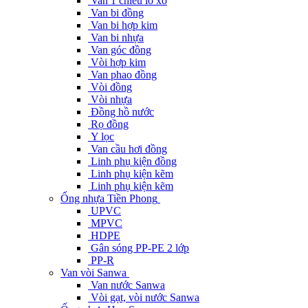
Van 1 chiều lò xo
Van bi đồng
Van bi hợp kim
Van bi nhựa
Van góc đồng
Vòi hợp kim
Van phao đồng
Vòi đồng
Vòi nhựa
Đồng hồ nước
Rọ đồng
Y lọc
Van cầu hơi đồng
Linh phụ kiện đồng
Linh phụ kiện kẽm
Linh phụ kiện kẽm
Ống nhựa Tiền Phong
UPVC
MPVC
HDPE
Gân sóng PP-PE 2 lớp
PP-R
Van vòi Sanwa
Van nước Sanwa
Vòi gạt, vòi nước Sanwa