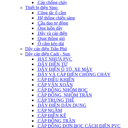
Cáp chống cháy
Thiết bị điện Sino
Công tắc ổ cắm
Hệ thống chiếu sáng
Cầu dao tự động
Ống luồn dây
Dây và cáp điện
Quạt thông gió
Ổ cắm kéo dài
Dây cáp điện Trần Phú
Dây cáp điện Cadi - Sun
HẠT NHỰA PVC
DÂY ĐIỆN TỪ
DÂY ĐIỆN Ô TÔ, XE MÁY
DÂY VÀ CÁP ĐIỆN CHỐNG CHÁY
CÁP ĐIỀU KHIỂN
CÁP VẶN XOẮN
CÁP ĐỒNG NHÔM BỌC
CÁP ĐỒNG, NHÔM TRẦN
CÁP TRUNG THẾ
DÂY ĐIỆN DÂN DỤNG
CÁP NGẦM
CÁP ĐIỆN KẾ
CÁP ĐỒNG TRẦN
CÁP ĐỒNG ĐƠN BỌC CÁCH ĐIỆN PVC