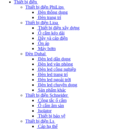
Thiết bị điện
Thiết bị điện PhiLips
Đèn thông dụng
Đèn trang trí
Thiết bị điện Lioa
Thiết bị điện xây dựng
Ổ cắm kéo dài
Dây và cáp điện
Ổn áp
Máy bơm
Đèn Duhal
Đèn led dân dụng
Đèn led văn phòng
Đèn led công nghiệp
Đèn led trang trí
Đèn led ngoài trời
Đèn led chuyên dụng
Sản phẩm khác
Thiết bị điện Schneider
Công tắc ổ cắm
Ổ cắm âm sàn
Isolator
Thiết bị bảo vệ
Thiết bị điện Ls
Cáp hạ thế