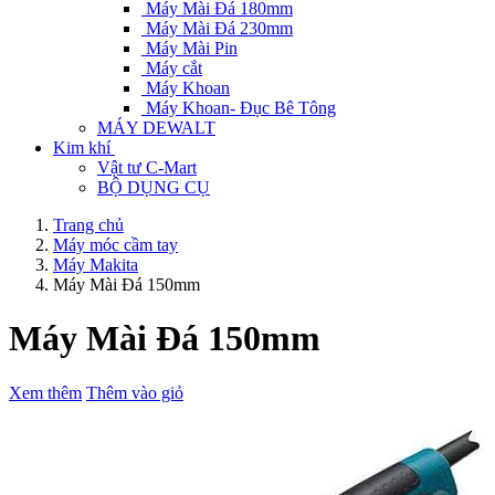
Máy Mài Đá 180mm
Máy Mài Đá 230mm
Máy Mài Pin
Máy cắt
Máy Khoan
Máy Khoan- Đục Bê Tông
MÁY DEWALT
Kim khí
Vật tư C-Mart
BỘ DỤNG CỤ
Trang chủ
Máy móc cầm tay
Máy Makita
Máy Mài Đá 150mm
Máy Mài Đá 150mm
Xem thêm
Thêm vào giỏ