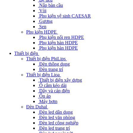
Nắp bàn cầu
Vòi
Phụ kiện vệ sinh CAESAR
Gương
Sen
Phụ kiện HDPE
Phụ kiện nối ren HDPE
Phụ kiện hàn HDPE
Phụ kiện hàn HDPE
Thiết bị điện
Thiết bị điện PhiLips
Đèn thông dụng
Đèn trang trí
Thiết bị điện Lioa
Thiết bị điện xây dựng
Ổ cắm kéo dài
Dây và cáp điện
Ổn áp
Máy bơm
Đèn Duhal
Đèn led dân dụng
Đèn led văn phòng
Đèn led công nghiệp
Đèn led trang trí