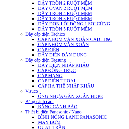
DÂY TRÒN 2 RUỘT MỀM
DÂY ÔVAN 2 RUỘT MỀM
DÂY TRÒN 4 RUỘT MỀM
DÂY TRÒN 3 RUỘT MỀM
DÂY ĐƠN LÕI ĐỒNG 1 SỢI CỨNG
DÂY TRÒN 5 RUỘT MỀM
Dây cáp điện Tachico
CÁP NHÔM VẶN XOẮN CADI T&C
CÁP NHÔM VẶN XOẮN
CÁP ĐIỆN
DÂY ĐIỆN DÂN DỤNG
Dây cáp điện Taesung
DÂY ĐIỆN NHẬP KHẨU
CÁP ĐỒNG TRỤC
CÁP MẠNG
CÁP ĐIỆN THOẠI
CÁP HẠ THẾ NHẬP KHẨU
Visuco
ỐNG NHỰA GÂN XOẮN HDPE
Băng cảnh cáo
BĂNG CẢNH BÁO
Thiết bị điện Panasonic / Nano
BÌNH NÓNG LẠNH PANASONIC
MÁY BƠM
QUẠT TRẦN