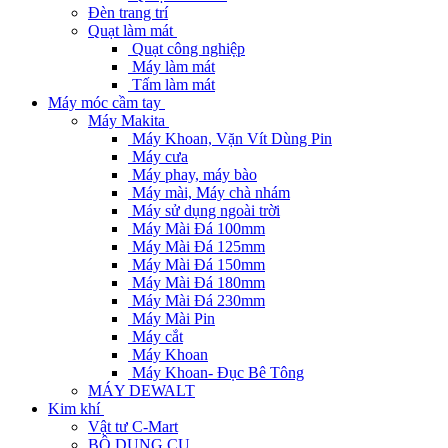
Đèn trang trí
Quạt làm mát
Quạt công nghiệp
Máy làm mát
Tấm làm mát
Máy móc cầm tay
Máy Makita
Máy Khoan, Vặn Vít Dùng Pin
Máy cưa
Máy phay, máy bào
Máy mài, Máy chà nhám
Máy sử dụng ngoài trời
Máy Mài Đá 100mm
Máy Mài Đá 125mm
Máy Mài Đá 150mm
Máy Mài Đá 180mm
Máy Mài Đá 230mm
Máy Mài Pin
Máy cắt
Máy Khoan
Máy Khoan- Đục Bê Tông
MÁY DEWALT
Kim khí
Vật tư C-Mart
BỘ DỤNG CỤ