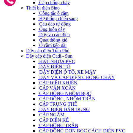
Cáp chống cháy
Thiết bị điện Sino
Công tắc ổ cắm
Hệ thống chiếu sáng
Cầu dao tự động
Ống luồn dây
Dây và cáp điện
Quạt thông gió
Ổ cắm kéo dài
Dây cáp điện Trần Phú
Dây cáp điện Cadi - Sun
HẠT NHỰA PVC
DÂY ĐIỆN TỪ
DÂY ĐIỆN Ô TÔ, XE MÁY
DÂY VÀ CÁP ĐIỆN CHỐNG CHÁY
CÁP ĐIỀU KHIỂN
CÁP VẶN XOẮN
CÁP ĐỒNG NHÔM BỌC
CÁP ĐỒNG, NHÔM TRẦN
CÁP TRUNG THẾ
DÂY ĐIỆN DÂN DỤNG
CÁP NGẦM
CÁP ĐIỆN KẾ
CÁP ĐỒNG TRẦN
CÁP ĐỒNG ĐƠN BỌC CÁCH ĐIỆN PVC