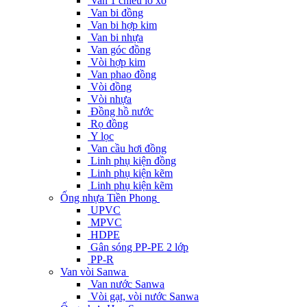
Van 1 chiều lò xo
Van bi đồng
Van bi hợp kim
Van bi nhựa
Van góc đồng
Vòi hợp kim
Van phao đồng
Vòi đồng
Vòi nhựa
Đồng hồ nước
Rọ đồng
Y lọc
Van cầu hơi đồng
Linh phụ kiện đồng
Linh phụ kiện kẽm
Linh phụ kiện kẽm
Ống nhựa Tiền Phong
UPVC
MPVC
HDPE
Gân sóng PP-PE 2 lớp
PP-R
Van vòi Sanwa
Van nước Sanwa
Vòi gạt, vòi nước Sanwa