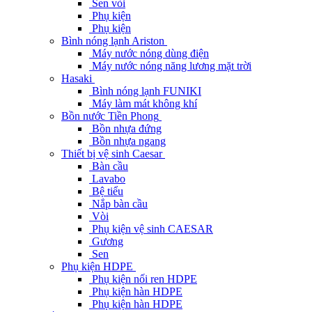
Sen vòi
Phụ kiện
Phụ kiện
Bình nóng lạnh Ariston
Máy nước nóng dùng điện
Máy nước nóng năng lương mặt trời
Hasaki
Bình nóng lạnh FUNIKI
Máy làm mát không khí
Bồn nước Tiền Phong
Bồn nhựa đứng
Bồn nhựa ngang
Thiết bị vệ sinh Caesar
Bàn cầu
Lavabo
Bệ tiểu
Nắp bàn cầu
Vòi
Phụ kiện vệ sinh CAESAR
Gương
Sen
Phụ kiện HDPE
Phụ kiện nối ren HDPE
Phụ kiện hàn HDPE
Phụ kiện hàn HDPE