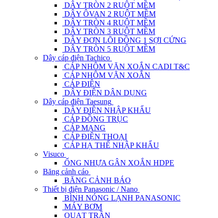
DÂY TRÒN 2 RUỘT MỀM
DÂY ÔVAN 2 RUỘT MỀM
DÂY TRÒN 4 RUỘT MỀM
DÂY TRÒN 3 RUỘT MỀM
DÂY ĐƠN LÕI ĐỒNG 1 SỢI CỨNG
DÂY TRÒN 5 RUỘT MỀM
Dây cáp điện Tachico
CÁP NHÔM VẶN XOẮN CADI T&C
CÁP NHÔM VẶN XOẮN
CÁP ĐIỆN
DÂY ĐIỆN DÂN DỤNG
Dây cáp điện Taesung
DÂY ĐIỆN NHẬP KHẨU
CÁP ĐỒNG TRỤC
CÁP MẠNG
CÁP ĐIỆN THOẠI
CÁP HẠ THẾ NHẬP KHẨU
Visuco
ỐNG NHỰA GÂN XOẮN HDPE
Băng cảnh cáo
BĂNG CẢNH BÁO
Thiết bị điện Panasonic / Nano
BÌNH NÓNG LẠNH PANASONIC
MÁY BƠM
QUẠT TRẦN