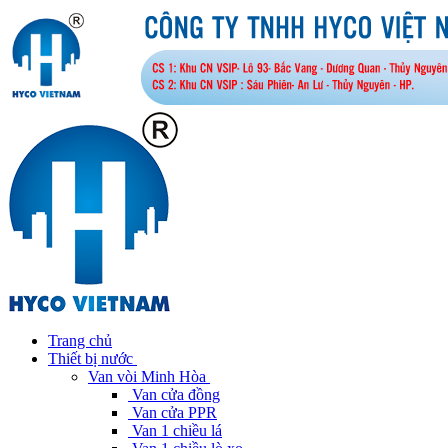
Trang chủ
Thiết bị nước
Van vòi Minh Hòa
Van cửa đồng
Van cửa PPR
Van 1 chiều lá