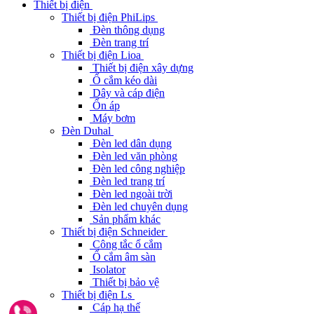
Thiết bị điện
Thiết bị điện PhiLips
Đèn thông dụng
Đèn trang trí
Thiết bị điện Lioa
Thiết bị điện xây dựng
Ổ cắm kéo dài
Dây và cáp điện
Ổn áp
Máy bơm
Đèn Duhal
Đèn led dân dụng
Đèn led văn phòng
Đèn led công nghiệp
Đèn led trang trí
Đèn led ngoài trời
Đèn led chuyên dụng
Sản phẩm khác
Thiết bị điện Schneider
Công tắc ổ cắm
Ổ cắm âm sàn
Isolator
Thiết bị bảo vệ
Thiết bị điện Ls
Cáp hạ thế
Gọi ngay 0962291187