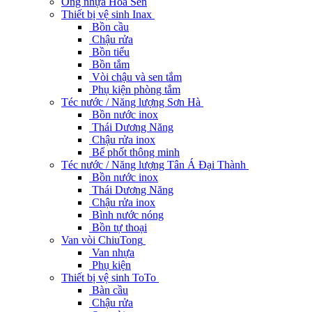
Ống nhựa Hoa Sen
Thiết bị vệ sinh Inax
Bồn cầu
Chậu rửa
Bồn tiểu
Bồn tắm
Vòi chậu và sen tắm
Phụ kiện phòng tắm
Téc nước / Năng lượng Sơn Hà
Bồn nước inox
Thái Dương Năng
Chậu rửa inox
Bể phốt thông minh
Téc nước / Năng lượng Tân Á Đại Thành
Bồn nước inox
Thái Dương Năng
Chậu rửa inox
Bình nước nóng
Bồn tự thoại
Van vòi ChiuTong
Van nhựa
Phụ kiện
Thiết bị vệ sinh ToTo
Bàn cầu
Chậu rửa