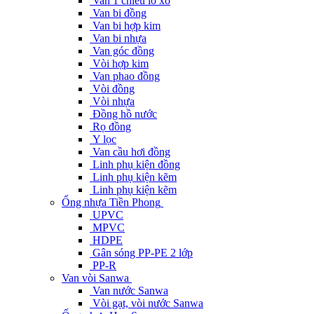
Van 1 chiều lò xo
Van bi đồng
Van bi hợp kim
Van bi nhựa
Van góc đồng
Vòi hợp kim
Van phao đồng
Vòi đồng
Vòi nhựa
Đồng hồ nước
Rọ đồng
Y lọc
Van cầu hơi đồng
Linh phụ kiện đồng
Linh phụ kiện kẽm
Linh phụ kiện kẽm
Ống nhựa Tiền Phong
UPVC
MPVC
HDPE
Gân sóng PP-PE 2 lớp
PP-R
Van vòi Sanwa
Van nước Sanwa
Vòi gạt, vòi nước Sanwa