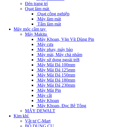
Đèn trang trí
Quạt làm mát
Quạt công nghiệp
Máy làm mát
Tấm làm mát
Máy móc cầm tay
Máy Makita
Máy Khoan, Vặn Vít Dùng Pin
Máy cưa
Máy phay, máy bào
Máy mài, Máy chà nhám
Máy sử dụng ngoài trời
Máy Mài Đá 100mm
Máy Mài Đá 125mm
Máy Mài Đá 150mm
Máy Mài Đá 180mm
Máy Mài Đá 230mm
Máy Mài Pin
Máy cắt
Máy Khoan
Máy Khoan- Đục Bê Tông
MÁY DEWALT
Kim khí
Vật tư C-Mart
BỘ DỤNG CỤ