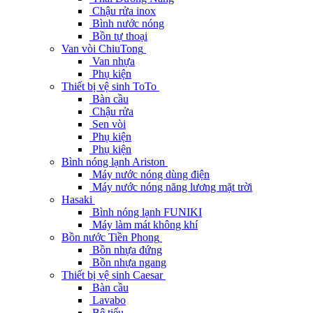
Chậu rửa inox
Bình nước nóng
Bồn tự thoại
Van vòi ChiuTong
Van nhựa
Phụ kiện
Thiết bị vệ sinh ToTo
Bàn cầu
Chậu rửa
Sen vòi
Phụ kiện
Phụ kiện
Bình nóng lạnh Ariston
Máy nước nóng dùng điện
Máy nước nóng năng lương mặt trời
Hasaki
Bình nóng lạnh FUNIKI
Máy làm mát không khí
Bồn nước Tiền Phong
Bồn nhựa đứng
Bồn nhựa ngang
Thiết bị vệ sinh Caesar
Bàn cầu
Lavabo
Bệ tiểu