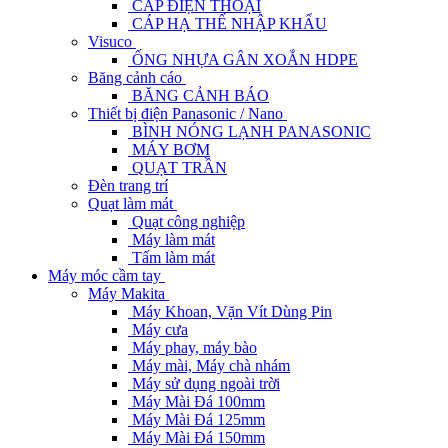
CÁP ĐIỆN THOẠI
CÁP HẠ THẾ NHẬP KHẨU
Visuco
ỐNG NHỰA GÂN XOẮN HDPE
Băng cảnh cáo
BĂNG CẢNH BÁO
Thiết bị điện Panasonic / Nano
BÌNH NÓNG LẠNH PANASONIC
MÁY BƠM
QUẠT TRẦN
Đèn trang trí
Quạt làm mát
Quạt công nghiệp
Máy làm mát
Tấm làm mát
Máy móc cầm tay
Máy Makita
Máy Khoan, Vặn Vít Dùng Pin
Máy cưa
Máy phay, máy bào
Máy mài, Máy chà nhám
Máy sử dụng ngoài trời
Máy Mài Đá 100mm
Máy Mài Đá 125mm
Máy Mài Đá 150mm