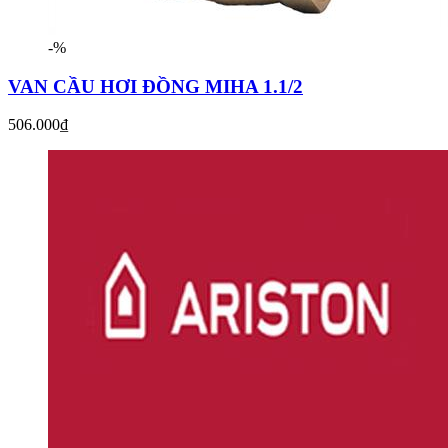
-%
VAN CẦU HƠI ĐỒNG MIHA 1.1/2
506.000₫