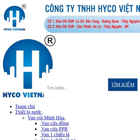
TÌM KIẾM
Trang chủ
Thiết bị nước
Van vòi Minh Hòa
Van cửa đồng
Van cửa PPR
Van 1 chiều lá