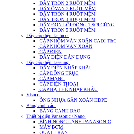
DÂY TRÒN 2 RUỘT MỀM
DÂY ÔVAN 2 RUỘT MỀM
DÂY TRÒN 4 RUỘT MỀM
DÂY TRÒN 3 RUỘT MỀM
DÂY ĐƠN LÕI ĐỒNG 1 SỢI CỨNG
DÂY TRÒN 5 RUỘT MỀM
Dây cáp điện Tachico
CÁP NHÔM VẶN XOẮN CADI T&C
CÁP NHÔM VẶN XOẮN
CÁP ĐIỆN
DÂY ĐIỆN DÂN DỤNG
Dây cáp điện Taesung
DÂY ĐIỆN NHẬP KHẨU
CÁP ĐỒNG TRỤC
CÁP MẠNG
CÁP ĐIỆN THOẠI
CÁP HẠ THẾ NHẬP KHẨU
Visuco
ỐNG NHỰA GÂN XOẮN HDPE
Băng cảnh cáo
BĂNG CẢNH BÁO
Thiết bị điện Panasonic / Nano
BÌNH NÓNG LẠNH PANASONIC
MÁY BƠM
QUẠT TRẦN