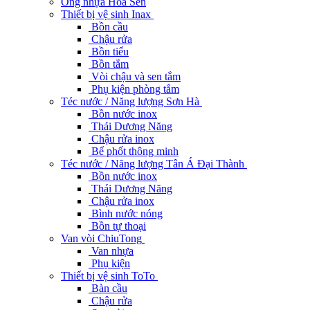
Ống nhựa Hoa Sen
Thiết bị vệ sinh Inax
Bồn cầu
Chậu rửa
Bồn tiểu
Bồn tắm
Vòi chậu và sen tắm
Phụ kiện phòng tắm
Téc nước / Năng lượng Sơn Hà
Bồn nước inox
Thái Dương Năng
Chậu rửa inox
Bể phốt thông minh
Téc nước / Năng lượng Tân Á Đại Thành
Bồn nước inox
Thái Dương Năng
Chậu rửa inox
Bình nước nóng
Bồn tự thoại
Van vòi ChiuTong
Van nhựa
Phụ kiện
Thiết bị vệ sinh ToTo
Bàn cầu
Chậu rửa