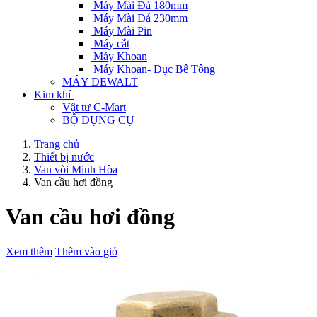
Máy Mài Đá 180mm
Máy Mài Đá 230mm
Máy Mài Pin
Máy cắt
Máy Khoan
Máy Khoan- Đục Bê Tông
MÁY DEWALT
Kim khí
Vật tư C-Mart
BỘ DỤNG CỤ
Trang chủ
Thiết bị nước
Van vòi Minh Hòa
Van cầu hơi đồng
Van cầu hơi đồng
Xem thêm
Thêm vào giỏ