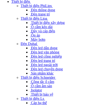
Thiết bị điện
Thiết bị điện PhiLips
Đèn thông dụng
Đèn trang trí
Thiết bị điện Lioa
Thiết bị điện xây dựng
Ổ cắm kéo dài
Dây và cáp điện
Ổn áp
Máy bơm
Đèn Duhal
Đèn led dân dụng
Đèn led văn phòng
Đèn led công nghiệp
Đèn led trang trí
Đèn led ngoài trời
Đèn led chuyên dụng
Sản phẩm khác
Thiết bị điện Schneider
Công tắc ổ cắm
Ổ cắm âm sàn
Isolator
Thiết bị bảo vệ
Thiết bị điện Ls
Cáp hạ thế