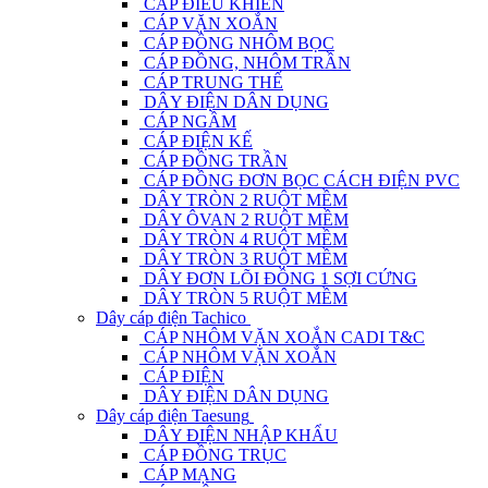
CÁP ĐIỀU KHIỂN
CÁP VẶN XOẮN
CÁP ĐỒNG NHÔM BỌC
CÁP ĐỒNG, NHÔM TRẦN
CÁP TRUNG THẾ
DÂY ĐIỆN DÂN DỤNG
CÁP NGẦM
CÁP ĐIỆN KẾ
CÁP ĐỒNG TRẦN
CÁP ĐỒNG ĐƠN BỌC CÁCH ĐIỆN PVC
DÂY TRÒN 2 RUỘT MỀM
DÂY ÔVAN 2 RUỘT MỀM
DÂY TRÒN 4 RUỘT MỀM
DÂY TRÒN 3 RUỘT MỀM
DÂY ĐƠN LÕI ĐỒNG 1 SỢI CỨNG
DÂY TRÒN 5 RUỘT MỀM
Dây cáp điện Tachico
CÁP NHÔM VẶN XOẮN CADI T&C
CÁP NHÔM VẶN XOẮN
CÁP ĐIỆN
DÂY ĐIỆN DÂN DỤNG
Dây cáp điện Taesung
DÂY ĐIỆN NHẬP KHẨU
CÁP ĐỒNG TRỤC
CÁP MẠNG