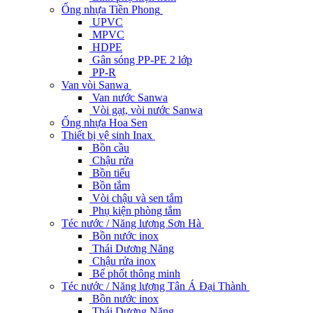
Ống nhựa Tiền Phong
UPVC
MPVC
HDPE
Gân sóng PP-PE 2 lớp
PP-R
Van vòi Sanwa
Van nước Sanwa
Vòi gạt, vòi nước Sanwa
Ống nhựa Hoa Sen
Thiết bị vệ sinh Inax
Bồn cầu
Chậu rửa
Bồn tiểu
Bồn tắm
Vòi chậu và sen tắm
Phụ kiện phòng tắm
Téc nước / Năng lượng Sơn Hà
Bồn nước inox
Thái Dương Năng
Chậu rửa inox
Bể phốt thông minh
Téc nước / Năng lượng Tân Á Đại Thành
Bồn nước inox
Thái Dương Năng