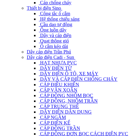
Cáp chống cháy
Thiết bị điện Sino
Công tắc ổ cắm
Hệ thống chiếu sáng
Cầu dao tự động
Ống luồn dây
Dây và cáp điện
Quạt thông gió
Ổ cắm kéo dài
Dây cáp điện Trần Phú
Dây cáp điện Cadi - Sun
HẠT NHỰA PVC
DÂY ĐIỆN TỪ
DÂY ĐIỆN Ô TÔ, XE MÁY
DÂY VÀ CÁP ĐIỆN CHỐNG CHÁY
CÁP ĐIỀU KHIỂN
CÁP VẶN XOẮN
CÁP ĐỒNG NHÔM BỌC
CÁP ĐỒNG, NHÔM TRẦN
CÁP TRUNG THẾ
DÂY ĐIỆN DÂN DỤNG
CÁP NGẦM
CÁP ĐIỆN KẾ
CÁP ĐỒNG TRẦN
CÁP ĐỒNG ĐƠN BỌC CÁCH ĐIỆN PVC