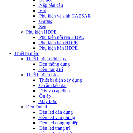
Nắp bàn cầu
Vòi
Phụ kiện vệ sinh CAESAR
Gương
Sen
Phụ kiện HDPE
Phụ kiện nối ren HDPE
Phụ kiện hàn HDPE
Phụ kiện hàn HDPE
Thiết bị điện
Thiết bị điện PhiLips
Đèn thông dụng
Đèn trang trí
Thiết bị điện Lioa
Thiết bị điện xây dựng
Ổ cắm kéo dài
Dây và cáp điện
Ổn áp
Máy bơm
Đèn Duhal
Đèn led dân dụng
Đèn led văn phòng
Đèn led công nghiệp
Đèn led trang trí