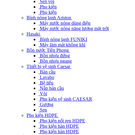
Sen vòi
Phụ kiện
Phụ kiện
Bình nóng lạnh Ariston
Máy nước nóng dùng điện
Máy nước nóng năng lương mặt trời
Hasaki
Bình nóng lạnh FUNIKI
Máy làm mát không khí
Bồn nước Tiền Phong
Bồn nhựa đứng
Bồn nhựa ngang
Thiết bị vệ sinh Caesar
Bàn cầu
Lavabo
Bệ tiểu
Nắp bàn cầu
Vòi
Phụ kiện vệ sinh CAESAR
Gương
Sen
Phụ kiện HDPE
Phụ kiện nối ren HDPE
Phụ kiện hàn HDPE
Phụ kiện hàn HDPE