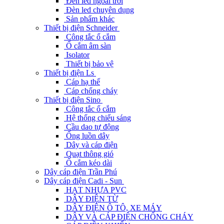
Đèn led ngoài trời
Đèn led chuyên dụng
Sản phẩm khác
Thiết bị điện Schneider
Công tắc ổ cắm
Ổ cắm âm sàn
Isolator
Thiết bị bảo vệ
Thiết bị điện Ls
Cáp hạ thế
Cáp chống cháy
Thiết bị điện Sino
Công tắc ổ cắm
Hệ thống chiếu sáng
Cầu dao tự động
Ống luồn dây
Dây và cáp điện
Quạt thông gió
Ổ cắm kéo dài
Dây cáp điện Trần Phú
Dây cáp điện Cadi - Sun
HẠT NHỰA PVC
DÂY ĐIỆN TỪ
DÂY ĐIỆN Ô TÔ, XE MÁY
DÂY VÀ CÁP ĐIỆN CHỐNG CHÁY