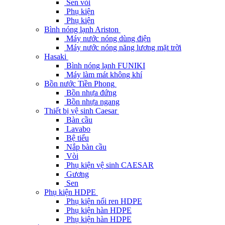
Sen vòi
Phụ kiện
Phụ kiện
Bình nóng lạnh Ariston
Máy nước nóng dùng điện
Máy nước nóng năng lương mặt trời
Hasaki
Bình nóng lạnh FUNIKI
Máy làm mát không khí
Bồn nước Tiền Phong
Bồn nhựa đứng
Bồn nhựa ngang
Thiết bị vệ sinh Caesar
Bàn cầu
Lavabo
Bệ tiểu
Nắp bàn cầu
Vòi
Phụ kiện vệ sinh CAESAR
Gương
Sen
Phụ kiện HDPE
Phụ kiện nối ren HDPE
Phụ kiện hàn HDPE
Phụ kiện hàn HDPE