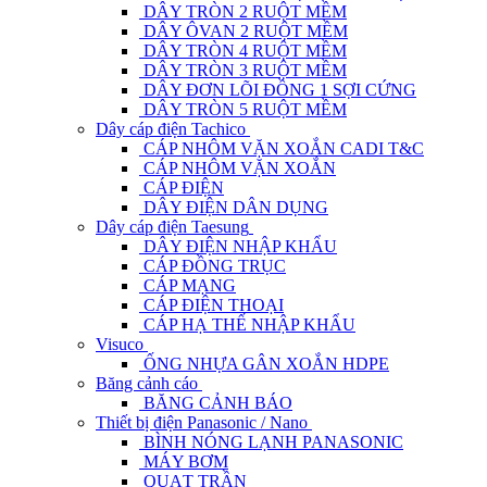
DÂY TRÒN 2 RUỘT MỀM
DÂY ÔVAN 2 RUỘT MỀM
DÂY TRÒN 4 RUỘT MỀM
DÂY TRÒN 3 RUỘT MỀM
DÂY ĐƠN LÕI ĐỒNG 1 SỢI CỨNG
DÂY TRÒN 5 RUỘT MỀM
Dây cáp điện Tachico
CÁP NHÔM VẶN XOẮN CADI T&C
CÁP NHÔM VẶN XOẮN
CÁP ĐIỆN
DÂY ĐIỆN DÂN DỤNG
Dây cáp điện Taesung
DÂY ĐIỆN NHẬP KHẨU
CÁP ĐỒNG TRỤC
CÁP MẠNG
CÁP ĐIỆN THOẠI
CÁP HẠ THẾ NHẬP KHẨU
Visuco
ỐNG NHỰA GÂN XOẮN HDPE
Băng cảnh cáo
BĂNG CẢNH BÁO
Thiết bị điện Panasonic / Nano
BÌNH NÓNG LẠNH PANASONIC
MÁY BƠM
QUẠT TRẦN