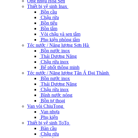
Ống nhựa Hoa Sen
Thiết bị vệ sinh Inax
Bồn cầu
Chậu rửa
Bồn tiểu
Bồn tắm
Vòi chậu và sen tắm
Phụ kiện phòng tắm
Téc nước / Năng lượng Sơn Hà
Bồn nước inox
Thái Dương Năng
Chậu rửa inox
Bể phốt thông minh
Téc nước / Năng lượng Tân Á Đại Thành
Bồn nước inox
Thái Dương Năng
Chậu rửa inox
Bình nước nóng
Bồn tự thoại
Van vòi ChiuTong
Van nhựa
Phụ kiện
Thiết bị vệ sinh ToTo
Bàn cầu
Chậu rửa