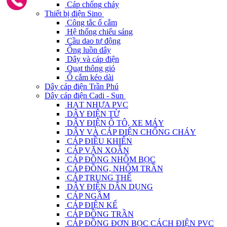
Cáp chống cháy
Thiết bị điện Sino
Công tắc ổ cắm
Hệ thống chiếu sáng
Cầu dao tự động
Ống luồn dây
Dây và cáp điện
Quạt thông gió
Ổ cắm kéo dài
Dây cáp điện Trần Phú
Dây cáp điện Cadi - Sun
HẠT NHỰA PVC
DÂY ĐIỆN TỪ
DÂY ĐIỆN Ô TÔ, XE MÁY
DÂY VÀ CÁP ĐIỆN CHỐNG CHÁY
CÁP ĐIỀU KHIỂN
CÁP VẶN XOẮN
CÁP ĐỒNG NHÔM BỌC
CÁP ĐỒNG, NHÔM TRẦN
CÁP TRUNG THẾ
DÂY ĐIỆN DÂN DỤNG
CÁP NGẦM
CÁP ĐIỆN KẾ
CÁP ĐỒNG TRẦN
CÁP ĐỒNG ĐƠN BỌC CÁCH ĐIỆN PVC