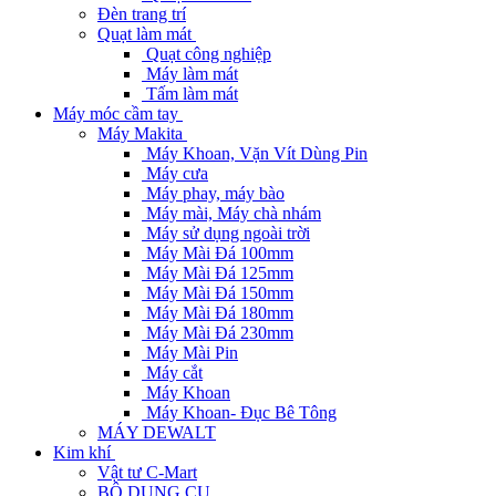
Đèn trang trí
Quạt làm mát
Quạt công nghiệp
Máy làm mát
Tấm làm mát
Máy móc cầm tay
Máy Makita
Máy Khoan, Vặn Vít Dùng Pin
Máy cưa
Máy phay, máy bào
Máy mài, Máy chà nhám
Máy sử dụng ngoài trời
Máy Mài Đá 100mm
Máy Mài Đá 125mm
Máy Mài Đá 150mm
Máy Mài Đá 180mm
Máy Mài Đá 230mm
Máy Mài Pin
Máy cắt
Máy Khoan
Máy Khoan- Đục Bê Tông
MÁY DEWALT
Kim khí
Vật tư C-Mart
BỘ DỤNG CỤ