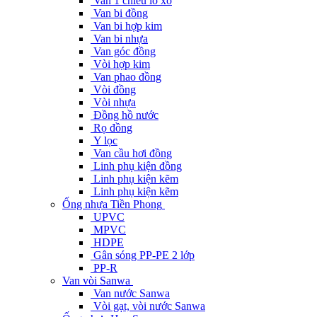
Van 1 chiều lò xo
Van bi đồng
Van bi hợp kim
Van bi nhựa
Van góc đồng
Vòi hợp kim
Van phao đồng
Vòi đồng
Vòi nhựa
Đồng hồ nước
Rọ đồng
Y lọc
Van cầu hơi đồng
Linh phụ kiện đồng
Linh phụ kiện kẽm
Linh phụ kiện kẽm
Ống nhựa Tiền Phong
UPVC
MPVC
HDPE
Gân sóng PP-PE 2 lớp
PP-R
Van vòi Sanwa
Van nước Sanwa
Vòi gạt, vòi nước Sanwa