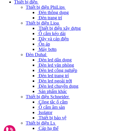
Thiết bị điện
Thiết bị điện PhiLips
Đèn thông dụng
Đèn trang trí
Thiết bị điện Lioa
Thiết bị điện xây dựng
Ổ cắm kéo dài
Dây và cáp điện
Ổn áp
Máy bơm
Đèn Duhal
Đèn led dân dụng
Đèn led văn phòng
Đèn led công nghiệp
Đèn led trang trí
Đèn led ngoài trời
Đèn led chuyên dụng
Sản phẩm khác
Thiết bị điện Schneider
Công tắc ổ cắm
Ổ cắm âm sàn
Isolator
Thiết bị bảo vệ
Thiết bị điện Ls
Cáp hạ thế
Gọi ngay 0962291187