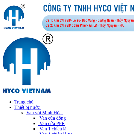
Trang chủ
Thiết bị nước
Van vòi Minh Hòa
Van cửa đồng
Van cửa PPR
Van 1 chiều lá