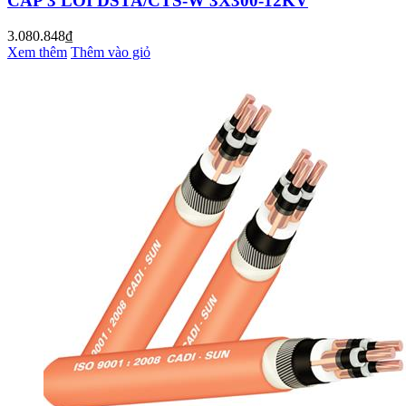
CÁP 3 LÕI DSTA/CTS-W 3X300-12KV
3.080.848₫
Xem thêm
Thêm vào giỏ