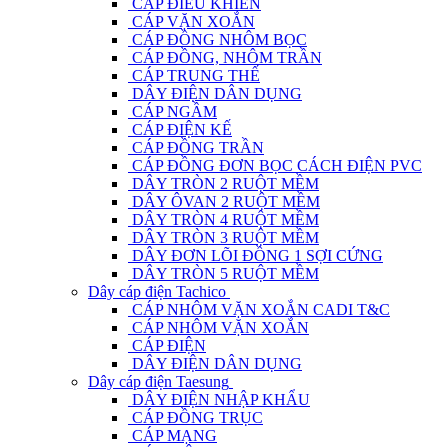
CÁP ĐIỀU KHIỂN
CÁP VẶN XOẮN
CÁP ĐỒNG NHÔM BỌC
CÁP ĐỒNG, NHÔM TRẦN
CÁP TRUNG THẾ
DÂY ĐIỆN DÂN DỤNG
CÁP NGẦM
CÁP ĐIỆN KẾ
CÁP ĐỒNG TRẦN
CÁP ĐỒNG ĐƠN BỌC CÁCH ĐIỆN PVC
DÂY TRÒN 2 RUỘT MỀM
DÂY ÔVAN 2 RUỘT MỀM
DÂY TRÒN 4 RUỘT MỀM
DÂY TRÒN 3 RUỘT MỀM
DÂY ĐƠN LÕI ĐỒNG 1 SỢI CỨNG
DÂY TRÒN 5 RUỘT MỀM
Dây cáp điện Tachico
CÁP NHÔM VẶN XOẮN CADI T&C
CÁP NHÔM VẶN XOẮN
CÁP ĐIỆN
DÂY ĐIỆN DÂN DỤNG
Dây cáp điện Taesung
DÂY ĐIỆN NHẬP KHẨU
CÁP ĐỒNG TRỤC
CÁP MẠNG