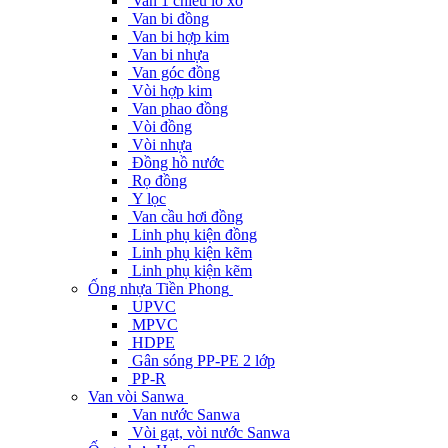
Van 1 chiều lò xo
Van bi đồng
Van bi hợp kim
Van bi nhựa
Van góc đồng
Vòi hợp kim
Van phao đồng
Vòi đồng
Vòi nhựa
Đồng hồ nước
Rọ đồng
Y lọc
Van cầu hơi đồng
Linh phụ kiện đồng
Linh phụ kiện kẽm
Linh phụ kiện kẽm
Ống nhựa Tiền Phong
UPVC
MPVC
HDPE
Gân sóng PP-PE 2 lớp
PP-R
Van vòi Sanwa
Van nước Sanwa
Vòi gạt, vòi nước Sanwa