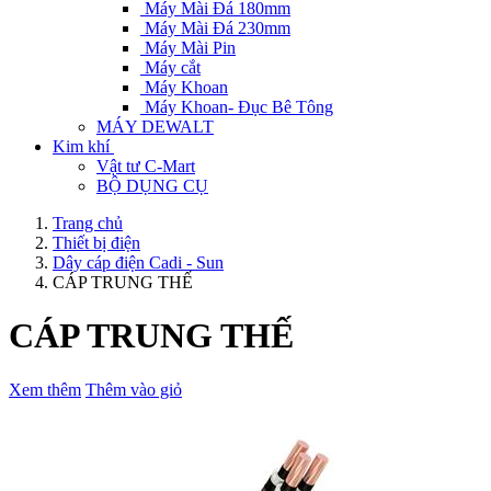
Máy Mài Đá 180mm
Máy Mài Đá 230mm
Máy Mài Pin
Máy cắt
Máy Khoan
Máy Khoan- Đục Bê Tông
MÁY DEWALT
Kim khí
Vật tư C-Mart
BỘ DỤNG CỤ
Trang chủ
Thiết bị điện
Dây cáp điện Cadi - Sun
CÁP TRUNG THẾ
CÁP TRUNG THẾ
Xem thêm
Thêm vào giỏ