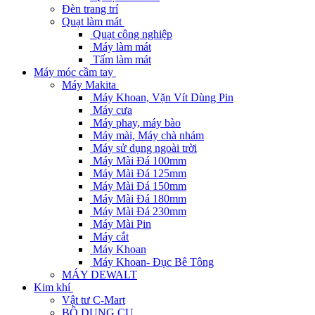
Đèn trang trí
Quạt làm mát
Quạt công nghiệp
Máy làm mát
Tấm làm mát
Máy móc cầm tay
Máy Makita
Máy Khoan, Vặn Vít Dùng Pin
Máy cưa
Máy phay, máy bào
Máy mài, Máy chà nhám
Máy sử dụng ngoài trời
Máy Mài Đá 100mm
Máy Mài Đá 125mm
Máy Mài Đá 150mm
Máy Mài Đá 180mm
Máy Mài Đá 230mm
Máy Mài Pin
Máy cắt
Máy Khoan
Máy Khoan- Đục Bê Tông
MÁY DEWALT
Kim khí
Vật tư C-Mart
BỘ DỤNG CỤ