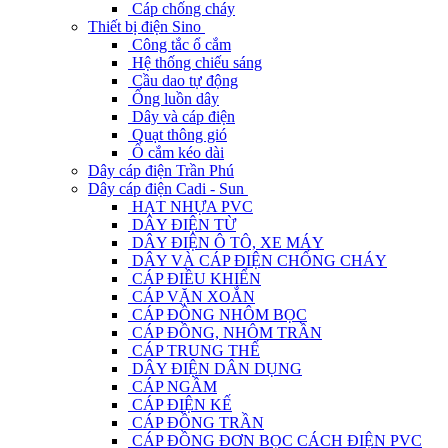
Cáp chống cháy
Thiết bị điện Sino
Công tắc ổ cắm
Hệ thống chiếu sáng
Cầu dao tự động
Ống luồn dây
Dây và cáp điện
Quạt thông gió
Ổ cắm kéo dài
Dây cáp điện Trần Phú
Dây cáp điện Cadi - Sun
HẠT NHỰA PVC
DÂY ĐIỆN TỪ
DÂY ĐIỆN Ô TÔ, XE MÁY
DÂY VÀ CÁP ĐIỆN CHỐNG CHÁY
CÁP ĐIỀU KHIỂN
CÁP VẶN XOẮN
CÁP ĐỒNG NHÔM BỌC
CÁP ĐỒNG, NHÔM TRẦN
CÁP TRUNG THẾ
DÂY ĐIỆN DÂN DỤNG
CÁP NGẦM
CÁP ĐIỆN KẾ
CÁP ĐỒNG TRẦN
CÁP ĐỒNG ĐƠN BỌC CÁCH ĐIỆN PVC