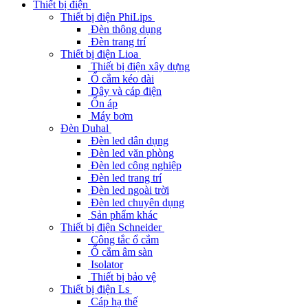
Thiết bị điện
Thiết bị điện PhiLips
Đèn thông dụng
Đèn trang trí
Thiết bị điện Lioa
Thiết bị điện xây dựng
Ổ cắm kéo dài
Dây và cáp điện
Ổn áp
Máy bơm
Đèn Duhal
Đèn led dân dụng
Đèn led văn phòng
Đèn led công nghiệp
Đèn led trang trí
Đèn led ngoài trời
Đèn led chuyên dụng
Sản phẩm khác
Thiết bị điện Schneider
Công tắc ổ cắm
Ổ cắm âm sàn
Isolator
Thiết bị bảo vệ
Thiết bị điện Ls
Cáp hạ thế