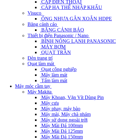
CÁP ĐIỆN THOẠI
CÁP HẠ THẾ NHẬP KHẨU
Visuco
ỐNG NHỰA GÂN XOẮN HDPE
Băng cảnh cáo
BĂNG CẢNH BÁO
Thiết bị điện Panasonic / Nano
BÌNH NÓNG LẠNH PANASONIC
MÁY BƠM
QUẠT TRẦN
Đèn trang trí
Quạt làm mát
Quạt công nghiệp
Máy làm mát
Tấm làm mát
Máy móc cầm tay
Máy Makita
Máy Khoan, Vặn Vít Dùng Pin
Máy cưa
Máy phay, máy bào
Máy mài, Máy chà nhám
Máy sử dụng ngoài trời
Máy Mài Đá 100mm
Máy Mài Đá 125mm
Máy Mài Đá 150mm