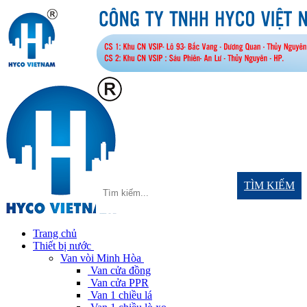
TÌM KIẾM
Trang chủ
Thiết bị nước
Van vòi Minh Hòa
Van cửa đồng
Van cửa PPR
Van 1 chiều lá