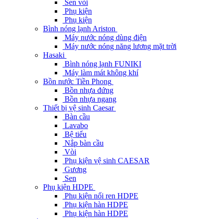
Sen vòi
Phụ kiện
Phụ kiện
Bình nóng lạnh Ariston
Máy nước nóng dùng điện
Máy nước nóng năng lương mặt trời
Hasaki
Bình nóng lạnh FUNIKI
Máy làm mát không khí
Bồn nước Tiền Phong
Bồn nhựa đứng
Bồn nhựa ngang
Thiết bị vệ sinh Caesar
Bàn cầu
Lavabo
Bệ tiểu
Nắp bàn cầu
Vòi
Phụ kiện vệ sinh CAESAR
Gương
Sen
Phụ kiện HDPE
Phụ kiện nối ren HDPE
Phụ kiện hàn HDPE
Phụ kiện hàn HDPE