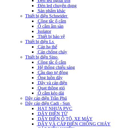
Đèn led ngoài trời
Đèn led chuyên dụng
Sản phẩm khác
Thiết bị điện Schneider
Công tắc ổ cắm
Ổ cắm âm sàn
Isolator
Thiết bị bảo vệ
Thiết bị điện Ls
Cáp hạ thế
Cáp chống cháy
Thiết bị điện Sino
Công tắc ổ cắm
Hệ thống chiếu sáng
Cầu dao tự động
Ống luồn dây
Dây và cáp điện
Quạt thông gió
Ổ cắm kéo dài
Dây cáp điện Trần Phú
Dây cáp điện Cadi - Sun
HẠT NHỰA PVC
DÂY ĐIỆN TỪ
DÂY ĐIỆN Ô TÔ, XE MÁY
DÂY VÀ CÁP ĐIỆN CHỐNG CHÁY