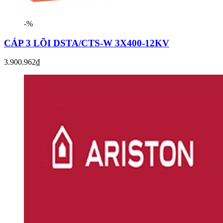
-%
CÁP 3 LÕI DSTA/CTS-W 3X400-12KV
3.900.962₫