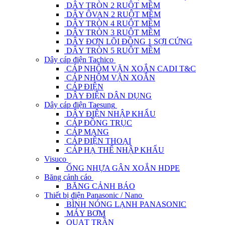
DÂY TRÒN 2 RUỘT MỀM
DÂY ÔVAN 2 RUỘT MỀM
DÂY TRÒN 4 RUỘT MỀM
DÂY TRÒN 3 RUỘT MỀM
DÂY ĐƠN LÕI ĐỒNG 1 SỢI CỨNG
DÂY TRÒN 5 RUỘT MỀM
Dây cáp điện Tachico
CÁP NHÔM VẶN XOẮN CADI T&C
CÁP NHÔM VẶN XOẮN
CÁP ĐIỆN
DÂY ĐIỆN DÂN DỤNG
Dây cáp điện Taesung
DÂY ĐIỆN NHẬP KHẨU
CÁP ĐỒNG TRỤC
CÁP MẠNG
CÁP ĐIỆN THOẠI
CÁP HẠ THẾ NHẬP KHẨU
Visuco
ỐNG NHỰA GÂN XOẮN HDPE
Băng cảnh cáo
BĂNG CẢNH BÁO
Thiết bị điện Panasonic / Nano
BÌNH NÓNG LẠNH PANASONIC
MÁY BƠM
QUẠT TRẦN