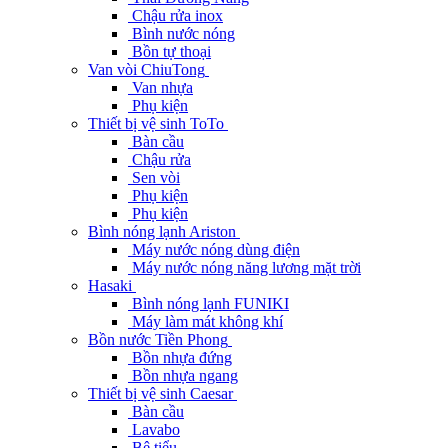
Chậu rửa inox
Bình nước nóng
Bồn tự thoại
Van vòi ChiuTong
Van nhựa
Phụ kiện
Thiết bị vệ sinh ToTo
Bàn cầu
Chậu rửa
Sen vòi
Phụ kiện
Phụ kiện
Bình nóng lạnh Ariston
Máy nước nóng dùng điện
Máy nước nóng năng lương mặt trời
Hasaki
Bình nóng lạnh FUNIKI
Máy làm mát không khí
Bồn nước Tiền Phong
Bồn nhựa đứng
Bồn nhựa ngang
Thiết bị vệ sinh Caesar
Bàn cầu
Lavabo
Bệ tiểu