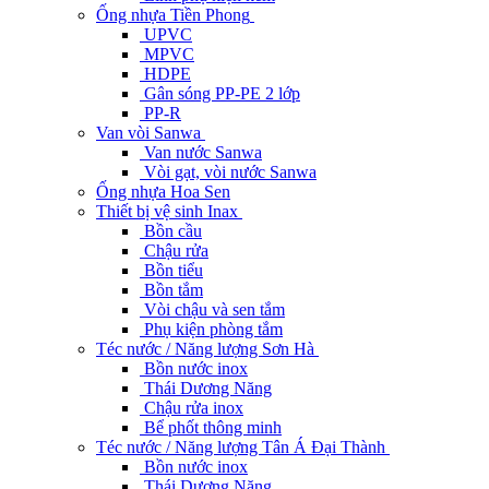
Ống nhựa Tiền Phong
UPVC
MPVC
HDPE
Gân sóng PP-PE 2 lớp
PP-R
Van vòi Sanwa
Van nước Sanwa
Vòi gạt, vòi nước Sanwa
Ống nhựa Hoa Sen
Thiết bị vệ sinh Inax
Bồn cầu
Chậu rửa
Bồn tiểu
Bồn tắm
Vòi chậu và sen tắm
Phụ kiện phòng tắm
Téc nước / Năng lượng Sơn Hà
Bồn nước inox
Thái Dương Năng
Chậu rửa inox
Bể phốt thông minh
Téc nước / Năng lượng Tân Á Đại Thành
Bồn nước inox
Thái Dương Năng