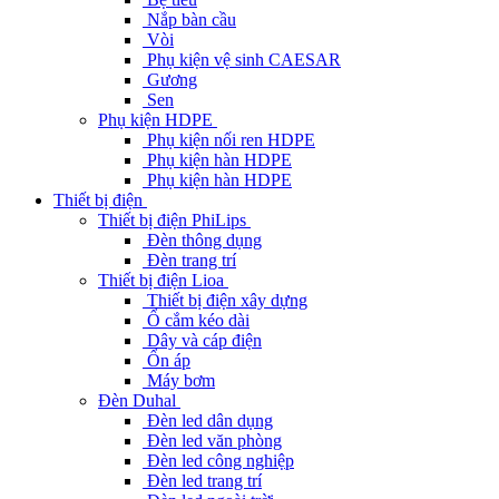
Nắp bàn cầu
Vòi
Phụ kiện vệ sinh CAESAR
Gương
Sen
Phụ kiện HDPE
Phụ kiện nối ren HDPE
Phụ kiện hàn HDPE
Phụ kiện hàn HDPE
Thiết bị điện
Thiết bị điện PhiLips
Đèn thông dụng
Đèn trang trí
Thiết bị điện Lioa
Thiết bị điện xây dựng
Ổ cắm kéo dài
Dây và cáp điện
Ổn áp
Máy bơm
Đèn Duhal
Đèn led dân dụng
Đèn led văn phòng
Đèn led công nghiệp
Đèn led trang trí