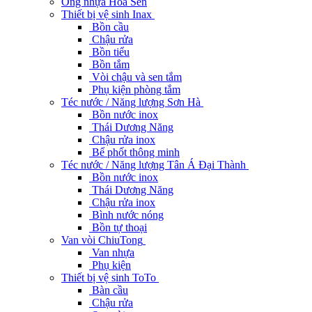
Ống nhựa Hoa Sen
Thiết bị vệ sinh Inax
Bồn cầu
Chậu rửa
Bồn tiểu
Bồn tắm
Vòi chậu và sen tắm
Phụ kiện phòng tắm
Téc nước / Năng lượng Sơn Hà
Bồn nước inox
Thái Dương Năng
Chậu rửa inox
Bể phốt thông minh
Téc nước / Năng lượng Tân Á Đại Thành
Bồn nước inox
Thái Dương Năng
Chậu rửa inox
Bình nước nóng
Bồn tự thoại
Van vòi ChiuTong
Van nhựa
Phụ kiện
Thiết bị vệ sinh ToTo
Bàn cầu
Chậu rửa