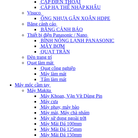
CÁP ĐIỆN THOẠI
CÁP HẠ THẾ NHẬP KHẨU
Visuco
ỐNG NHỰA GÂN XOẮN HDPE
Băng cảnh cáo
BĂNG CẢNH BÁO
Thiết bị điện Panasonic / Nano
BÌNH NÓNG LẠNH PANASONIC
MÁY BƠM
QUẠT TRẦN
Đèn trang trí
Quạt làm mát
Quạt công nghiệp
Máy làm mát
Tấm làm mát
Máy móc cầm tay
Máy Makita
Máy Khoan, Vặn Vít Dùng Pin
Máy cưa
Máy phay, máy bào
Máy mài, Máy chà nhám
Máy sử dụng ngoài trời
Máy Mài Đá 100mm
Máy Mài Đá 125mm
Máy Mài Đá 150mm