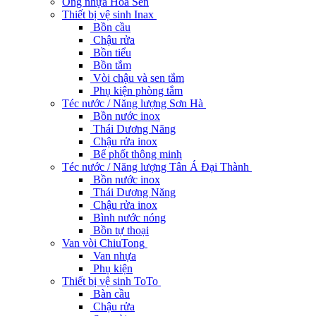
Ống nhựa Hoa Sen
Thiết bị vệ sinh Inax
Bồn cầu
Chậu rửa
Bồn tiểu
Bồn tắm
Vòi chậu và sen tắm
Phụ kiện phòng tắm
Téc nước / Năng lượng Sơn Hà
Bồn nước inox
Thái Dương Năng
Chậu rửa inox
Bể phốt thông minh
Téc nước / Năng lượng Tân Á Đại Thành
Bồn nước inox
Thái Dương Năng
Chậu rửa inox
Bình nước nóng
Bồn tự thoại
Van vòi ChiuTong
Van nhựa
Phụ kiện
Thiết bị vệ sinh ToTo
Bàn cầu
Chậu rửa