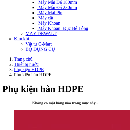
Máy Mài Đá 180mm
Máy Mài Đá 230mm
Máy Mài Pin
Máy cắt
Máy Khoan
Máy Khoan- Đục Bê Tông
MÁY DEWALT
Kim khí
Vật tư C-Mart
BỘ DỤNG CỤ
Trang chủ
Thiết bị nước
Phụ kiện HDPE
Phụ kiện hàn HDPE
Phụ kiện hàn HDPE
Không có mặt hàng nào trong mục này...