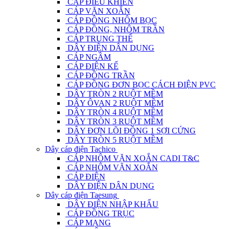
CÁP ĐIỀU KHIỂN
CÁP VẶN XOẮN
CÁP ĐỒNG NHÔM BỌC
CÁP ĐỒNG, NHÔM TRẦN
CÁP TRUNG THẾ
DÂY ĐIỆN DÂN DỤNG
CÁP NGẦM
CÁP ĐIỆN KẾ
CÁP ĐỒNG TRẦN
CÁP ĐỒNG ĐƠN BỌC CÁCH ĐIỆN PVC
DÂY TRÒN 2 RUỘT MỀM
DÂY ÔVAN 2 RUỘT MỀM
DÂY TRÒN 4 RUỘT MỀM
DÂY TRÒN 3 RUỘT MỀM
DÂY ĐƠN LÕI ĐỒNG 1 SỢI CỨNG
DÂY TRÒN 5 RUỘT MỀM
Dây cáp điện Tachico
CÁP NHÔM VẶN XOẮN CADI T&C
CÁP NHÔM VẶN XOẮN
CÁP ĐIỆN
DÂY ĐIỆN DÂN DỤNG
Dây cáp điện Taesung
DÂY ĐIỆN NHẬP KHẨU
CÁP ĐỒNG TRỤC
CÁP MẠNG