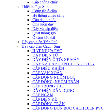
Cáp chống cháy
Thiết bị điện Sino
Công tắc ổ cắm
Hệ thống chiếu sáng
Cầu dao tự động
Ống luồn dây
Dây và cáp điện
Quạt thông gió
Ổ cắm kéo dài
Dây cáp điện Trần Phú
Dây cáp điện Cadi - Sun
HẠT NHỰA PVC
DÂY ĐIỆN TỪ
DÂY ĐIỆN Ô TÔ, XE MÁY
DÂY VÀ CÁP ĐIỆN CHỐNG CHÁY
CÁP ĐIỀU KHIỂN
CÁP VẶN XOẮN
CÁP ĐỒNG NHÔM BỌC
CÁP ĐỒNG, NHÔM TRẦN
CÁP TRUNG THẾ
DÂY ĐIỆN DÂN DỤNG
CÁP NGẦM
CÁP ĐIỆN KẾ
CÁP ĐỒNG TRẦN
CÁP ĐỒNG ĐƠN BỌC CÁCH ĐIỆN PVC