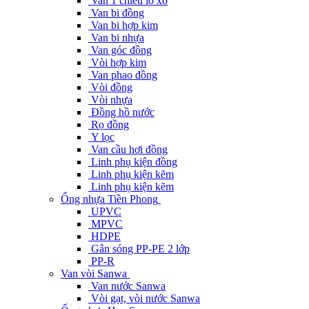
Van 1 chiều lò xo
Van bi đồng
Van bi hợp kim
Van bi nhựa
Van góc đồng
Vòi hợp kim
Van phao đồng
Vòi đồng
Vòi nhựa
Đồng hồ nước
Rọ đồng
Y lọc
Van cầu hơi đồng
Linh phụ kiện đồng
Linh phụ kiện kẽm
Linh phụ kiện kẽm
Ống nhựa Tiền Phong
UPVC
MPVC
HDPE
Gân sóng PP-PE 2 lớp
PP-R
Van vòi Sanwa
Van nước Sanwa
Vòi gạt, vòi nước Sanwa