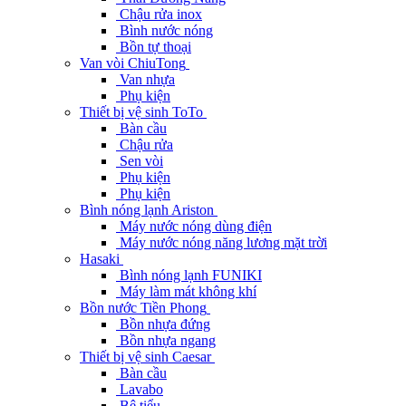
Chậu rửa inox
Bình nước nóng
Bồn tự thoại
Van vòi ChiuTong
Van nhựa
Phụ kiện
Thiết bị vệ sinh ToTo
Bàn cầu
Chậu rửa
Sen vòi
Phụ kiện
Phụ kiện
Bình nóng lạnh Ariston
Máy nước nóng dùng điện
Máy nước nóng năng lương mặt trời
Hasaki
Bình nóng lạnh FUNIKI
Máy làm mát không khí
Bồn nước Tiền Phong
Bồn nhựa đứng
Bồn nhựa ngang
Thiết bị vệ sinh Caesar
Bàn cầu
Lavabo
Bệ tiểu