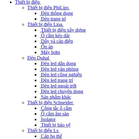
Thiết bị điện
Thiết bị điện PhiLips
Đèn thông dụng
Đèn trang trí
Thiết bị điện Lioa
Thiết bị điện xây dựng
Ổ cắm kéo dài
Dây và cáp điện
Ổn áp
Máy bơm
Đèn Duhal
Đèn led dân dụng
Đèn led văn phòng
Đèn led công nghiệp
Đèn led trang trí
Đèn led ngoài trời
Đèn led chuyên dụng
Sản phẩm khác
Thiết bị điện Schneider
Công tắc ổ cắm
Ổ cắm âm sàn
Isolator
Thiết bị bảo vệ
Thiết bị điện Ls
Cáp hạ thế