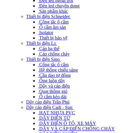
Đèn led ngoài trời
Đèn led chuyên dụng
Sản phẩm khác
Thiết bị điện Schneider
Công tắc ổ cắm
Ổ cắm âm sàn
Isolator
Thiết bị bảo vệ
Thiết bị điện Ls
Cáp hạ thế
Cáp chống cháy
Thiết bị điện Sino
Công tắc ổ cắm
Hệ thống chiếu sáng
Cầu dao tự động
Ống luồn dây
Dây và cáp điện
Quạt thông gió
Ổ cắm kéo dài
Dây cáp điện Trần Phú
Dây cáp điện Cadi - Sun
HẠT NHỰA PVC
DÂY ĐIỆN TỪ
DÂY ĐIỆN Ô TÔ, XE MÁY
DÂY VÀ CÁP ĐIỆN CHỐNG CHÁY