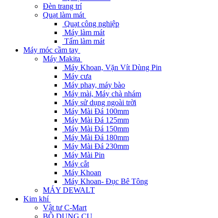
Đèn trang trí
Quạt làm mát
Quạt công nghiệp
Máy làm mát
Tấm làm mát
Máy móc cầm tay
Máy Makita
Máy Khoan, Vặn Vít Dùng Pin
Máy cưa
Máy phay, máy bào
Máy mài, Máy chà nhám
Máy sử dụng ngoài trời
Máy Mài Đá 100mm
Máy Mài Đá 125mm
Máy Mài Đá 150mm
Máy Mài Đá 180mm
Máy Mài Đá 230mm
Máy Mài Pin
Máy cắt
Máy Khoan
Máy Khoan- Đục Bê Tông
MÁY DEWALT
Kim khí
Vật tư C-Mart
BỘ DỤNG CỤ