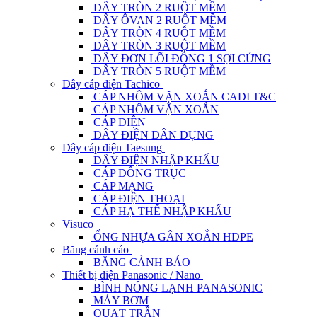
DÂY TRÒN 2 RUỘT MỀM
DÂY ÔVAN 2 RUỘT MỀM
DÂY TRÒN 4 RUỘT MỀM
DÂY TRÒN 3 RUỘT MỀM
DÂY ĐƠN LÕI ĐỒNG 1 SỢI CỨNG
DÂY TRÒN 5 RUỘT MỀM
Dây cáp điện Tachico
CÁP NHÔM VẶN XOẮN CADI T&C
CÁP NHÔM VẶN XOẮN
CÁP ĐIỆN
DÂY ĐIỆN DÂN DỤNG
Dây cáp điện Taesung
DÂY ĐIỆN NHẬP KHẨU
CÁP ĐỒNG TRỤC
CÁP MẠNG
CÁP ĐIỆN THOẠI
CÁP HẠ THẾ NHẬP KHẨU
Visuco
ỐNG NHỰA GÂN XOẮN HDPE
Băng cảnh cáo
BĂNG CẢNH BÁO
Thiết bị điện Panasonic / Nano
BÌNH NÓNG LẠNH PANASONIC
MÁY BƠM
QUẠT TRẦN