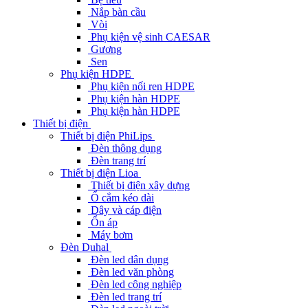
Nắp bàn cầu
Vòi
Phụ kiện vệ sinh CAESAR
Gương
Sen
Phụ kiện HDPE
Phụ kiện nối ren HDPE
Phụ kiện hàn HDPE
Phụ kiện hàn HDPE
Thiết bị điện
Thiết bị điện PhiLips
Đèn thông dụng
Đèn trang trí
Thiết bị điện Lioa
Thiết bị điện xây dựng
Ổ cắm kéo dài
Dây và cáp điện
Ổn áp
Máy bơm
Đèn Duhal
Đèn led dân dụng
Đèn led văn phòng
Đèn led công nghiệp
Đèn led trang trí