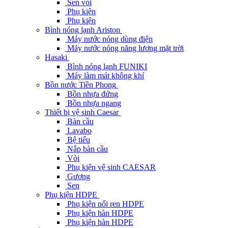
Sen vòi
Phụ kiện
Phụ kiện
Bình nóng lạnh Ariston
Máy nước nóng dùng điện
Máy nước nóng năng lương mặt trời
Hasaki
Bình nóng lạnh FUNIKI
Máy làm mát không khí
Bồn nước Tiền Phong
Bồn nhựa đứng
Bồn nhựa ngang
Thiết bị vệ sinh Caesar
Bàn cầu
Lavabo
Bệ tiểu
Nắp bàn cầu
Vòi
Phụ kiện vệ sinh CAESAR
Gương
Sen
Phụ kiện HDPE
Phụ kiện nối ren HDPE
Phụ kiện hàn HDPE
Phụ kiện hàn HDPE