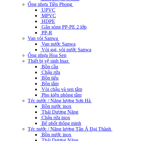
Ống nhựa Tiền Phong
UPVC
MPVC
HDPE
Gân sóng PP-PE 2 lớp
PP-R
Van vòi Sanwa
Van nước Sanwa
Vòi gạt, vòi nước Sanwa
Ống nhựa Hoa Sen
Thiết bị vệ sinh Inax
Bồn cầu
Chậu rửa
Bồn tiểu
Bồn tắm
Vòi chậu và sen tắm
Phụ kiện phòng tắm
Téc nước / Năng lượng Sơn Hà
Bồn nước inox
Thái Dương Năng
Chậu rửa inox
Bể phốt thông minh
Téc nước / Năng lượng Tân Á Đại Thành
Bồn nước inox
Thái Dương Năng