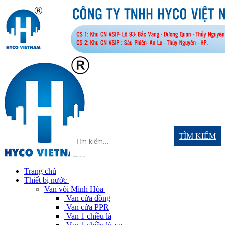
TÌM KIẾM
Trang chủ
Thiết bị nước
Van vòi Minh Hòa
Van cửa đồng
Van cửa PPR
Van 1 chiều lá