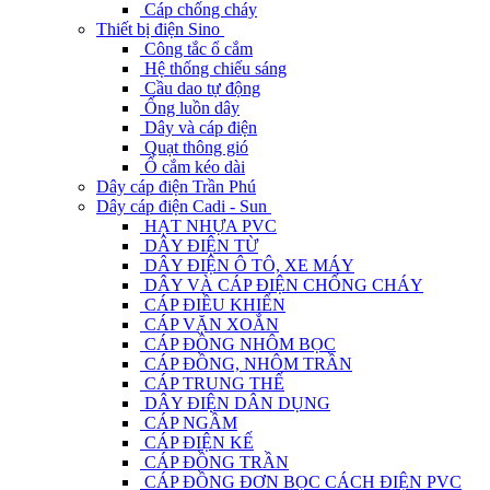
Cáp chống cháy
Thiết bị điện Sino
Công tắc ổ cắm
Hệ thống chiếu sáng
Cầu dao tự động
Ống luồn dây
Dây và cáp điện
Quạt thông gió
Ổ cắm kéo dài
Dây cáp điện Trần Phú
Dây cáp điện Cadi - Sun
HẠT NHỰA PVC
DÂY ĐIỆN TỪ
DÂY ĐIỆN Ô TÔ, XE MÁY
DÂY VÀ CÁP ĐIỆN CHỐNG CHÁY
CÁP ĐIỀU KHIỂN
CÁP VẶN XOẮN
CÁP ĐỒNG NHÔM BỌC
CÁP ĐỒNG, NHÔM TRẦN
CÁP TRUNG THẾ
DÂY ĐIỆN DÂN DỤNG
CÁP NGẦM
CÁP ĐIỆN KẾ
CÁP ĐỒNG TRẦN
CÁP ĐỒNG ĐƠN BỌC CÁCH ĐIỆN PVC