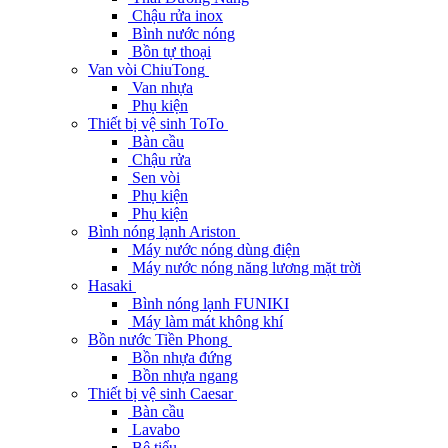
Chậu rửa inox
Bình nước nóng
Bồn tự thoại
Van vòi ChiuTong
Van nhựa
Phụ kiện
Thiết bị vệ sinh ToTo
Bàn cầu
Chậu rửa
Sen vòi
Phụ kiện
Phụ kiện
Bình nóng lạnh Ariston
Máy nước nóng dùng điện
Máy nước nóng năng lương mặt trời
Hasaki
Bình nóng lạnh FUNIKI
Máy làm mát không khí
Bồn nước Tiền Phong
Bồn nhựa đứng
Bồn nhựa ngang
Thiết bị vệ sinh Caesar
Bàn cầu
Lavabo
Bệ tiểu