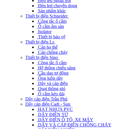
Đèn led ngoài trời
Đèn led chuyên dụng
Sản phẩm khác
Thiết bị điện Schneider
Công tắc ổ cắm
Ổ cắm âm sàn
Isolator
Thiết bị bảo vệ
Thiết bị điện Ls
Cáp hạ thế
Cáp chống cháy
Thiết bị điện Sino
Công tắc ổ cắm
Hệ thống chiếu sáng
Cầu dao tự động
Ống luồn dây
Dây và cáp điện
Quạt thông gió
Ổ cắm kéo dài
Dây cáp điện Trần Phú
Dây cáp điện Cadi - Sun
HẠT NHỰA PVC
DÂY ĐIỆN TỪ
DÂY ĐIỆN Ô TÔ, XE MÁY
DÂY VÀ CÁP ĐIỆN CHỐNG CHÁY