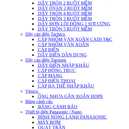
DÂY TRÒN 2 RUỘT MỀM
DÂY ÔVAN 2 RUỘT MỀM
DÂY TRÒN 4 RUỘT MỀM
DÂY TRÒN 3 RUỘT MỀM
DÂY ĐƠN LÕI ĐỒNG 1 SỢI CỨNG
DÂY TRÒN 5 RUỘT MỀM
Dây cáp điện Tachico
CÁP NHÔM VẶN XOẮN CADI T&C
CÁP NHÔM VẶN XOẮN
CÁP ĐIỆN
DÂY ĐIỆN DÂN DỤNG
Dây cáp điện Taesung
DÂY ĐIỆN NHẬP KHẨU
CÁP ĐỒNG TRỤC
CÁP MẠNG
CÁP ĐIỆN THOẠI
CÁP HẠ THẾ NHẬP KHẨU
Visuco
ỐNG NHỰA GÂN XOẮN HDPE
Băng cảnh cáo
BĂNG CẢNH BÁO
Thiết bị điện Panasonic / Nano
BÌNH NÓNG LẠNH PANASONIC
MÁY BƠM
QUẠT TRẦN