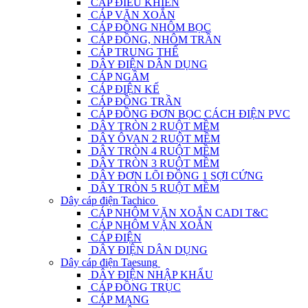
CÁP ĐIỀU KHIỂN
CÁP VẶN XOẮN
CÁP ĐỒNG NHÔM BỌC
CÁP ĐỒNG, NHÔM TRẦN
CÁP TRUNG THẾ
DÂY ĐIỆN DÂN DỤNG
CÁP NGẦM
CÁP ĐIỆN KẾ
CÁP ĐỒNG TRẦN
CÁP ĐỒNG ĐƠN BỌC CÁCH ĐIỆN PVC
DÂY TRÒN 2 RUỘT MỀM
DÂY ÔVAN 2 RUỘT MỀM
DÂY TRÒN 4 RUỘT MỀM
DÂY TRÒN 3 RUỘT MỀM
DÂY ĐƠN LÕI ĐỒNG 1 SỢI CỨNG
DÂY TRÒN 5 RUỘT MỀM
Dây cáp điện Tachico
CÁP NHÔM VẶN XOẮN CADI T&C
CÁP NHÔM VẶN XOẮN
CÁP ĐIỆN
DÂY ĐIỆN DÂN DỤNG
Dây cáp điện Taesung
DÂY ĐIỆN NHẬP KHẨU
CÁP ĐỒNG TRỤC
CÁP MẠNG