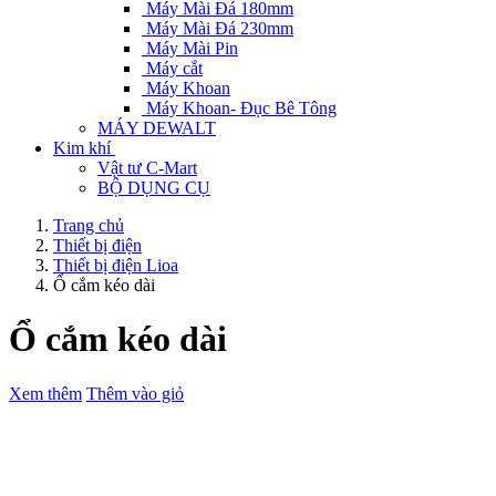
Máy Mài Đá 180mm
Máy Mài Đá 230mm
Máy Mài Pin
Máy cắt
Máy Khoan
Máy Khoan- Đục Bê Tông
MÁY DEWALT
Kim khí
Vật tư C-Mart
BỘ DỤNG CỤ
Trang chủ
Thiết bị điện
Thiết bị điện Lioa
Ổ cắm kéo dài
Ổ cắm kéo dài
Xem thêm
Thêm vào giỏ