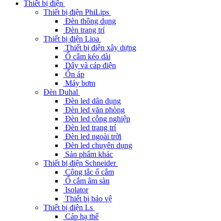
Thiết bị điện
Thiết bị điện PhiLips
Đèn thông dụng
Đèn trang trí
Thiết bị điện Lioa
Thiết bị điện xây dựng
Ổ cắm kéo dài
Dây và cáp điện
Ổn áp
Máy bơm
Đèn Duhal
Đèn led dân dụng
Đèn led văn phòng
Đèn led công nghiệp
Đèn led trang trí
Đèn led ngoài trời
Đèn led chuyên dụng
Sản phẩm khác
Thiết bị điện Schneider
Công tắc ổ cắm
Ổ cắm âm sàn
Isolator
Thiết bị bảo vệ
Thiết bị điện Ls
Cáp hạ thế