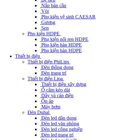
Nắp bàn cầu
Vòi
Phụ kiện vệ sinh CAESAR
Gương
Sen
Phụ kiện HDPE
Phụ kiện nối ren HDPE
Phụ kiện hàn HDPE
Phụ kiện hàn HDPE
Thiết bị điện
Thiết bị điện PhiLips
Đèn thông dụng
Đèn trang trí
Thiết bị điện Lioa
Thiết bị điện xây dựng
Ổ cắm kéo dài
Dây và cáp điện
Ổn áp
Máy bơm
Đèn Duhal
Đèn led dân dụng
Đèn led văn phòng
Đèn led công nghiệp
Đèn led trang trí