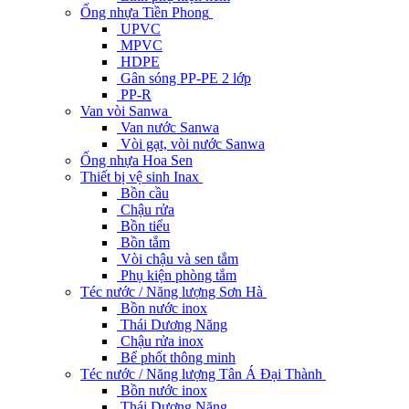
Ống nhựa Tiền Phong
UPVC
MPVC
HDPE
Gân sóng PP-PE 2 lớp
PP-R
Van vòi Sanwa
Van nước Sanwa
Vòi gạt, vòi nước Sanwa
Ống nhựa Hoa Sen
Thiết bị vệ sinh Inax
Bồn cầu
Chậu rửa
Bồn tiểu
Bồn tắm
Vòi chậu và sen tắm
Phụ kiện phòng tắm
Téc nước / Năng lượng Sơn Hà
Bồn nước inox
Thái Dương Năng
Chậu rửa inox
Bể phốt thông minh
Téc nước / Năng lượng Tân Á Đại Thành
Bồn nước inox
Thái Dương Năng