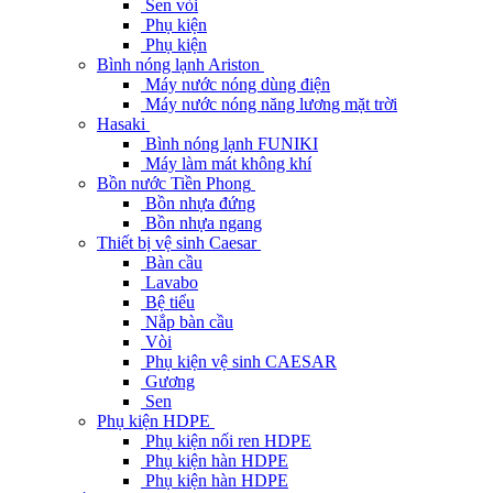
Sen vòi
Phụ kiện
Phụ kiện
Bình nóng lạnh Ariston
Máy nước nóng dùng điện
Máy nước nóng năng lương mặt trời
Hasaki
Bình nóng lạnh FUNIKI
Máy làm mát không khí
Bồn nước Tiền Phong
Bồn nhựa đứng
Bồn nhựa ngang
Thiết bị vệ sinh Caesar
Bàn cầu
Lavabo
Bệ tiểu
Nắp bàn cầu
Vòi
Phụ kiện vệ sinh CAESAR
Gương
Sen
Phụ kiện HDPE
Phụ kiện nối ren HDPE
Phụ kiện hàn HDPE
Phụ kiện hàn HDPE