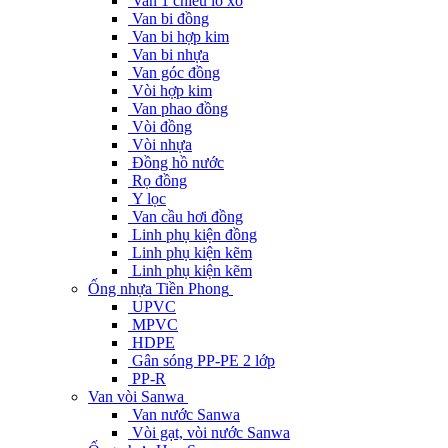
Van 1 chiều lò xo
Van bi đồng
Van bi hợp kim
Van bi nhựa
Van góc đồng
Vòi hợp kim
Van phao đồng
Vòi đồng
Vòi nhựa
Đồng hồ nước
Rọ đồng
Y lọc
Van cầu hơi đồng
Linh phụ kiện đồng
Linh phụ kiện kẽm
Linh phụ kiện kẽm
Ống nhựa Tiền Phong
UPVC
MPVC
HDPE
Gân sóng PP-PE 2 lớp
PP-R
Van vòi Sanwa
Van nước Sanwa
Vòi gạt, vòi nước Sanwa