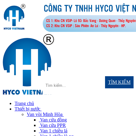
TÌM KIẾM
Trang chủ
Thiết bị nước
Van vòi Minh Hòa
Van cửa đồng
Van cửa PPR
Van 1 chiều lá