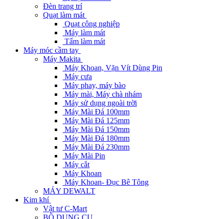
Đèn trang trí
Quạt làm mát
Quạt công nghiệp
Máy làm mát
Tấm làm mát
Máy móc cầm tay
Máy Makita
Máy Khoan, Vặn Vít Dùng Pin
Máy cưa
Máy phay, máy bào
Máy mài, Máy chà nhám
Máy sử dụng ngoài trời
Máy Mài Đá 100mm
Máy Mài Đá 125mm
Máy Mài Đá 150mm
Máy Mài Đá 180mm
Máy Mài Đá 230mm
Máy Mài Pin
Máy cắt
Máy Khoan
Máy Khoan- Đục Bê Tông
MÁY DEWALT
Kim khí
Vật tư C-Mart
BỘ DỤNG CỤ