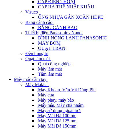
CÁP ĐIỆN THOẠI
CÁP HẠ THẾ NHẬP KHẨU
Visuco
ỐNG NHỰA GÂN XOẮN HDPE
Băng cảnh cáo
BĂNG CẢNH BÁO
Thiết bị điện Panasonic / Nano
BÌNH NÓNG LẠNH PANASONIC
MÁY BƠM
QUẠT TRẦN
Đèn trang trí
Quạt làm mát
Quạt công nghiệp
Máy làm mát
Tấm làm mát
Máy móc cầm tay
Máy Makita
Máy Khoan, Vặn Vít Dùng Pin
Máy cưa
Máy phay, máy bào
Máy mài, Máy chà nhám
Máy sử dụng ngoài trời
Máy Mài Đá 100mm
Máy Mài Đá 125mm
Máy Mài Đá 150mm