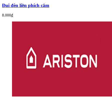
Đui đèn liền phích cắm
8.000₫