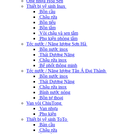
Ống nhựa Hoa Sen
Thiết bị vệ sinh Inax
Bồn cầu
Chậu rửa
Bồn tiểu
Bồn tắm
Vòi chậu và sen tắm
Phụ kiện phòng tắm
Téc nước / Năng lượng Sơn Hà
Bồn nước inox
Thái Dương Năng
Chậu rửa inox
Bể phốt thông minh
Téc nước / Năng lượng Tân Á Đại Thành
Bồn nước inox
Thái Dương Năng
Chậu rửa inox
Bình nước nóng
Bồn tự thoại
Van vòi ChiuTong
Van nhựa
Phụ kiện
Thiết bị vệ sinh ToTo
Bàn cầu
Chậu rửa