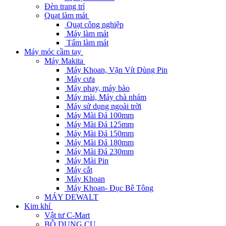
Đèn trang trí
Quạt làm mát
Quạt công nghiệp
Máy làm mát
Tấm làm mát
Máy móc cầm tay
Máy Makita
Máy Khoan, Vặn Vít Dùng Pin
Máy cưa
Máy phay, máy bào
Máy mài, Máy chà nhám
Máy sử dụng ngoài trời
Máy Mài Đá 100mm
Máy Mài Đá 125mm
Máy Mài Đá 150mm
Máy Mài Đá 180mm
Máy Mài Đá 230mm
Máy Mài Pin
Máy cắt
Máy Khoan
Máy Khoan- Đục Bê Tông
MÁY DEWALT
Kim khí
Vật tư C-Mart
BỘ DỤNG CỤ