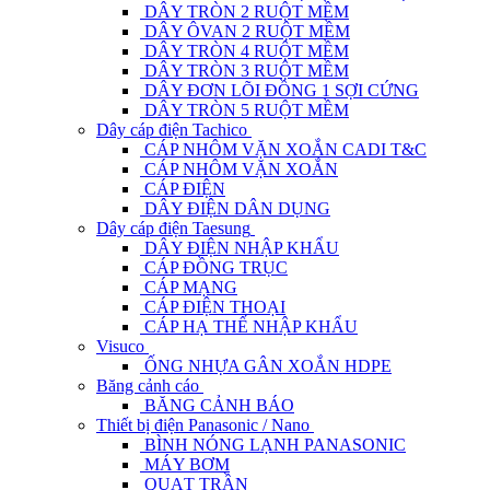
DÂY TRÒN 2 RUỘT MỀM
DÂY ÔVAN 2 RUỘT MỀM
DÂY TRÒN 4 RUỘT MỀM
DÂY TRÒN 3 RUỘT MỀM
DÂY ĐƠN LÕI ĐỒNG 1 SỢI CỨNG
DÂY TRÒN 5 RUỘT MỀM
Dây cáp điện Tachico
CÁP NHÔM VẶN XOẮN CADI T&C
CÁP NHÔM VẶN XOẮN
CÁP ĐIỆN
DÂY ĐIỆN DÂN DỤNG
Dây cáp điện Taesung
DÂY ĐIỆN NHẬP KHẨU
CÁP ĐỒNG TRỤC
CÁP MẠNG
CÁP ĐIỆN THOẠI
CÁP HẠ THẾ NHẬP KHẨU
Visuco
ỐNG NHỰA GÂN XOẮN HDPE
Băng cảnh cáo
BĂNG CẢNH BÁO
Thiết bị điện Panasonic / Nano
BÌNH NÓNG LẠNH PANASONIC
MÁY BƠM
QUẠT TRẦN