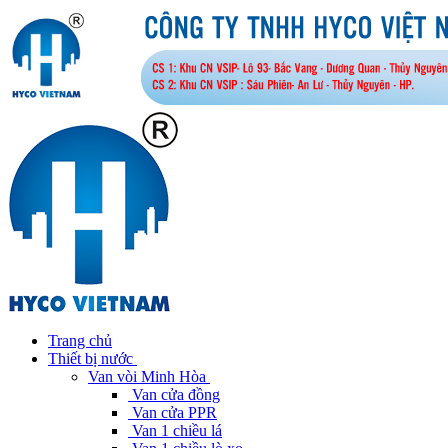
Trang chủ
Thiết bị nước
Van vòi Minh Hòa
Van cửa đồng
Van cửa PPR
Van 1 chiều lá