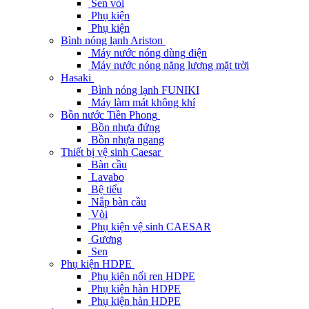
Sen vòi
Phụ kiện
Phụ kiện
Bình nóng lạnh Ariston
Máy nước nóng dùng điện
Máy nước nóng năng lương mặt trời
Hasaki
Bình nóng lạnh FUNIKI
Máy làm mát không khí
Bồn nước Tiền Phong
Bồn nhựa đứng
Bồn nhựa ngang
Thiết bị vệ sinh Caesar
Bàn cầu
Lavabo
Bệ tiểu
Nắp bàn cầu
Vòi
Phụ kiện vệ sinh CAESAR
Gương
Sen
Phụ kiện HDPE
Phụ kiện nối ren HDPE
Phụ kiện hàn HDPE
Phụ kiện hàn HDPE