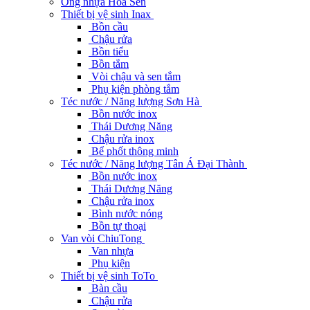
Ống nhựa Hoa Sen
Thiết bị vệ sinh Inax
Bồn cầu
Chậu rửa
Bồn tiểu
Bồn tắm
Vòi chậu và sen tắm
Phụ kiện phòng tắm
Téc nước / Năng lượng Sơn Hà
Bồn nước inox
Thái Dương Năng
Chậu rửa inox
Bể phốt thông minh
Téc nước / Năng lượng Tân Á Đại Thành
Bồn nước inox
Thái Dương Năng
Chậu rửa inox
Bình nước nóng
Bồn tự thoại
Van vòi ChiuTong
Van nhựa
Phụ kiện
Thiết bị vệ sinh ToTo
Bàn cầu
Chậu rửa