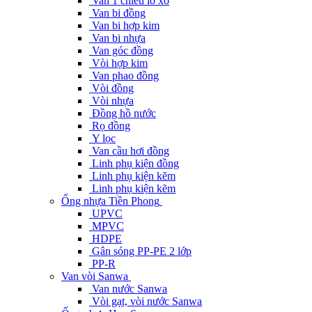
Van 1 chiều lò xo
Van bi đồng
Van bi hợp kim
Van bi nhựa
Van góc đồng
Vòi hợp kim
Van phao đồng
Vòi đồng
Vòi nhựa
Đồng hồ nước
Rọ đồng
Y lọc
Van cầu hơi đồng
Linh phụ kiện đồng
Linh phụ kiện kẽm
Linh phụ kiện kẽm
Ống nhựa Tiền Phong
UPVC
MPVC
HDPE
Gân sóng PP-PE 2 lớp
PP-R
Van vòi Sanwa
Van nước Sanwa
Vòi gạt, vòi nước Sanwa