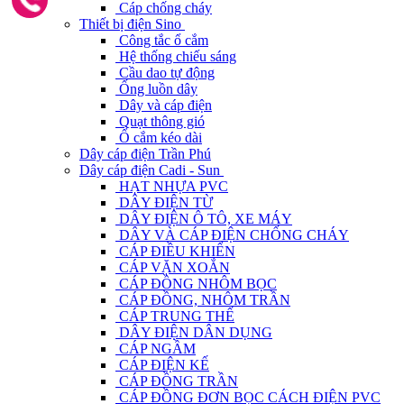
Cáp chống cháy
Thiết bị điện Sino
Công tắc ổ cắm
Hệ thống chiếu sáng
Cầu dao tự động
Ống luồn dây
Dây và cáp điện
Quạt thông gió
Ổ cắm kéo dài
Dây cáp điện Trần Phú
Dây cáp điện Cadi - Sun
HẠT NHỰA PVC
DÂY ĐIỆN TỪ
DÂY ĐIỆN Ô TÔ, XE MÁY
DÂY VÀ CÁP ĐIỆN CHỐNG CHÁY
CÁP ĐIỀU KHIỂN
CÁP VẶN XOẮN
CÁP ĐỒNG NHÔM BỌC
CÁP ĐỒNG, NHÔM TRẦN
CÁP TRUNG THẾ
DÂY ĐIỆN DÂN DỤNG
CÁP NGẦM
CÁP ĐIỆN KẾ
CÁP ĐỒNG TRẦN
CÁP ĐỒNG ĐƠN BỌC CÁCH ĐIỆN PVC