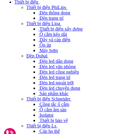
Thiết bị điện
Thiết bị điện PhiLips
Đèn thông dụng
Đèn trang trí
Thiết bị điện Lioa
Thiết bị điện xây dựng
Ổ cắm kéo dài
Dây và cáp điện
Ổn áp
Máy bơm
Đèn Duhal
Đèn led dân dụng
Đèn led văn phòng
Đèn led công nghiệp
Đèn led trang trí
Đèn led ngoài trời
Đèn led chuyên dụng
Sản phẩm khác
Thiết bị điện Schneider
Công tắc ổ cắm
Ổ cắm âm sàn
Isolator
Thiết bị bảo vệ
Thiết bị điện Ls
Cáp hạ thế
Gọi ngay 0962291187