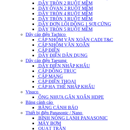
DÂY TRÒN 2 RUỘT MỀM
DÂY ÔVAN 2 RUỘT MỀM
DÂY TRÒN 4 RUỘT MỀM
DÂY TRÒN 3 RUỘT MỀM
DÂY ĐƠN LÕI ĐỒNG 1 SỢI CỨNG
DÂY TRÒN 5 RUỘT MỀM
Dây cáp điện Tachico
CÁP NHÔM VẶN XOẮN CADI T&C
CÁP NHÔM VẶN XOẮN
CÁP ĐIỆN
DÂY ĐIỆN DÂN DỤNG
Dây cáp điện Taesung
DÂY ĐIỆN NHẬP KHẨU
CÁP ĐỒNG TRỤC
CÁP MẠNG
CÁP ĐIỆN THOẠI
CÁP HẠ THẾ NHẬP KHẨU
Visuco
ỐNG NHỰA GÂN XOẮN HDPE
Băng cảnh cáo
BĂNG CẢNH BÁO
Thiết bị điện Panasonic / Nano
BÌNH NÓNG LẠNH PANASONIC
MÁY BƠM
QUẠT TRẦN