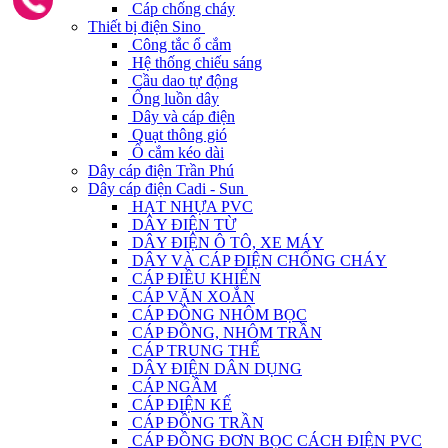
Cáp chống cháy
Thiết bị điện Sino
Công tắc ổ cắm
Hệ thống chiếu sáng
Cầu dao tự động
Ống luồn dây
Dây và cáp điện
Quạt thông gió
Ổ cắm kéo dài
Dây cáp điện Trần Phú
Dây cáp điện Cadi - Sun
HẠT NHỰA PVC
DÂY ĐIỆN TỪ
DÂY ĐIỆN Ô TÔ, XE MÁY
DÂY VÀ CÁP ĐIỆN CHỐNG CHÁY
CÁP ĐIỀU KHIỂN
CÁP VẶN XOẮN
CÁP ĐỒNG NHÔM BỌC
CÁP ĐỒNG, NHÔM TRẦN
CÁP TRUNG THẾ
DÂY ĐIỆN DÂN DỤNG
CÁP NGẦM
CÁP ĐIỆN KẾ
CÁP ĐỒNG TRẦN
CÁP ĐỒNG ĐƠN BỌC CÁCH ĐIỆN PVC