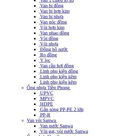
Van 1 chiều lò xo
Van bi đồng
Van bi hợp kim
Van bi nhựa
Van góc đồng
Vòi hợp kim
Van phao đồng
Vòi đồng
Vòi nhựa
Đồng hồ nước
Rọ đồng
Y lọc
Van cầu hơi đồng
Linh phụ kiện đồng
Linh phụ kiện kẽm
Linh phụ kiện kẽm
Ống nhựa Tiền Phong
UPVC
MPVC
HDPE
Gân sóng PP-PE 2 lớp
PP-R
Van vòi Sanwa
Van nước Sanwa
Vòi gạt, vòi nước Sanwa