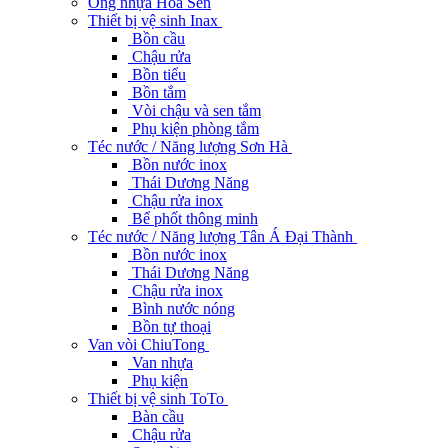
Ống nhựa Hoa Sen
Thiết bị vệ sinh Inax
Bồn cầu
Chậu rửa
Bồn tiểu
Bồn tắm
Vòi chậu và sen tắm
Phụ kiện phòng tắm
Téc nước / Năng lượng Sơn Hà
Bồn nước inox
Thái Dương Năng
Chậu rửa inox
Bể phốt thông minh
Téc nước / Năng lượng Tân Á Đại Thành
Bồn nước inox
Thái Dương Năng
Chậu rửa inox
Bình nước nóng
Bồn tự thoại
Van vòi ChiuTong
Van nhựa
Phụ kiện
Thiết bị vệ sinh ToTo
Bàn cầu
Chậu rửa