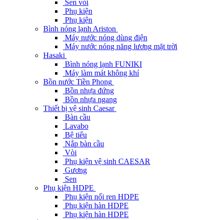
Sen vòi
Phụ kiện
Phụ kiện
Bình nóng lạnh Ariston
Máy nước nóng dùng điện
Máy nước nóng năng lương mặt trời
Hasaki
Bình nóng lạnh FUNIKI
Máy làm mát không khí
Bồn nước Tiền Phong
Bồn nhựa đứng
Bồn nhựa ngang
Thiết bị vệ sinh Caesar
Bàn cầu
Lavabo
Bệ tiểu
Nắp bàn cầu
Vòi
Phụ kiện vệ sinh CAESAR
Gương
Sen
Phụ kiện HDPE
Phụ kiện nối ren HDPE
Phụ kiện hàn HDPE
Phụ kiện hàn HDPE