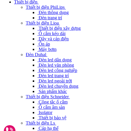
Thiết bị điện
Thiết bị điện PhiLips
Đèn thông dụng
Đèn trang trí
Thiết bị điện Lioa
Thiết bị điện xây dựng
Ổ cắm kéo dài
Dây và cáp điện
Ổn áp
Máy bơm
Đèn Duhal
Đèn led dân dụng
Đèn led văn phòng
Đèn led công nghiệp
Đèn led trang trí
Đèn led ngoài trời
Đèn led chuyên dụng
Sản phẩm khác
Thiết bị điện Schneider
Công tắc ổ cắm
Ổ cắm âm sàn
Isolator
Thiết bị bảo vệ
Thiết bị điện Ls
Cáp hạ thế
Gọi ngay 0962291187