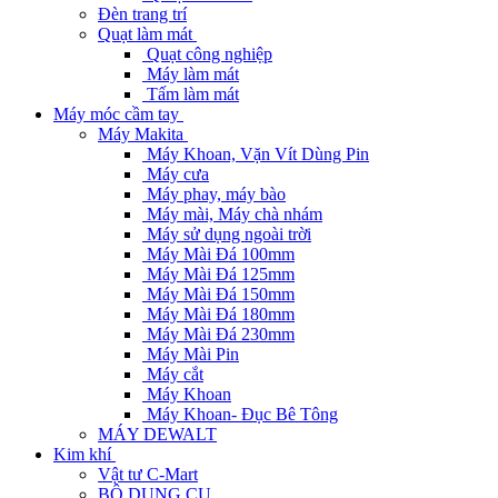
Đèn trang trí
Quạt làm mát
Quạt công nghiệp
Máy làm mát
Tấm làm mát
Máy móc cầm tay
Máy Makita
Máy Khoan, Vặn Vít Dùng Pin
Máy cưa
Máy phay, máy bào
Máy mài, Máy chà nhám
Máy sử dụng ngoài trời
Máy Mài Đá 100mm
Máy Mài Đá 125mm
Máy Mài Đá 150mm
Máy Mài Đá 180mm
Máy Mài Đá 230mm
Máy Mài Pin
Máy cắt
Máy Khoan
Máy Khoan- Đục Bê Tông
MÁY DEWALT
Kim khí
Vật tư C-Mart
BỘ DỤNG CỤ