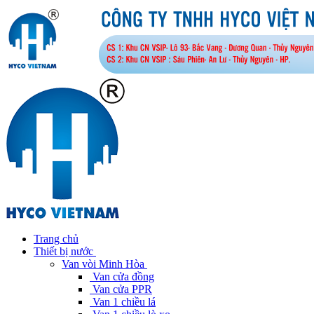
Trang chủ
Thiết bị nước
Van vòi Minh Hòa
Van cửa đồng
Van cửa PPR
Van 1 chiều lá